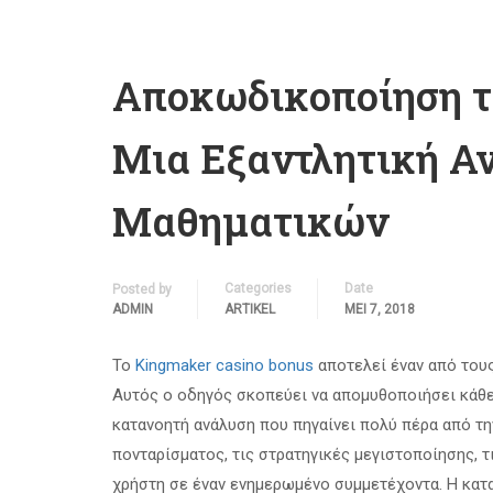
Αποκωδικοποίηση τ
Μια Εξαντλητική Α
Μαθηματικών
Categories
Date
Posted by
ADMIN
ARTIKEL
MEI 7, 2018
Το
Kingmaker casino bonus
αποτελεί έναν από τους
Αυτός ο οδηγός σκοπεύει να απομυθοποιήσει κάθε
κατανοητή ανάλυση που πηγαίνει πολύ πέρα από τη
πονταρίσματος, τις στρατηγικές μεγιστοποίησης, τ
χρήστη σε έναν ενημερωμένο συμμετέχοντα. Η κατ