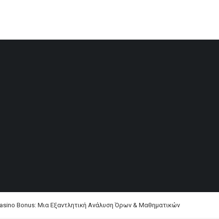
asino Bonus: Μια Εξαντλητική Ανάλυση Όρων & Μαθηματικών