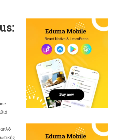
us:
ine.
αθιά
 απλό
ζωτικής