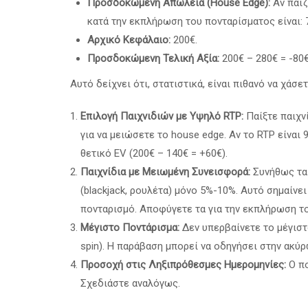
Προσδοκώμενη Απώλεια (House Edge):
Αν παίζ
κατά την εκπλήρωση του πονταρίσματος είναι: 7
Αρχικό Κεφάλαιο:
200€.
Προσδοκώμενη Τελική Αξία:
200€ – 280€ = -80€
Αυτό δείχνει ότι, στατιστικά, είναι πιθανό να χάσ
Επιλογή Παιχνιδιών με Υψηλό RTP:
Παίξτε παιχνί
για να μειώσετε το house edge. Αν το RTP είναι
θετικό EV (200€ – 140€ = +60€).
Παιχνίδια με Μειωμένη Συνεισφορά:
Συνήθως τα 
(blackjack, ρουλέτα) μόνο 5%-10%. Αυτό σημαίνει
πονταρισμό. Αποφύγετε τα για την εκπλήρωση τ
Μέγιστο Ποντάρισμα:
Δεν υπερβαίνετε το μέγιστο
spin). Η παράβαση μπορεί να οδηγήσει στην ακύ
Προσοχή στις Ληξιπρόθεσμες Ημερομηνίες:
Ο πο
Σχεδιάστε αναλόγως.