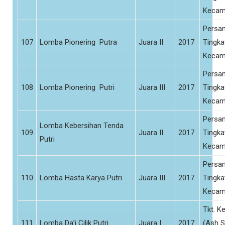
Kecam
Persa
107
Lomba Pionering Putra
Juara II
2017
Tingka
Kecam
Persa
108
Lomba Pionering Putri
Juara III
2017
Tingka
Kecam
Persa
Lomba Kebersihan Tenda
109
Juara II
2017
Tingka
Putri
Kecam
Persa
110
Lomba Hasta Karya Putri
Juara III
2017
Tingka
Kecam
Tkt. K
111
Lomba Da’i Cilik Putri
Juara I
2017
(Ash S