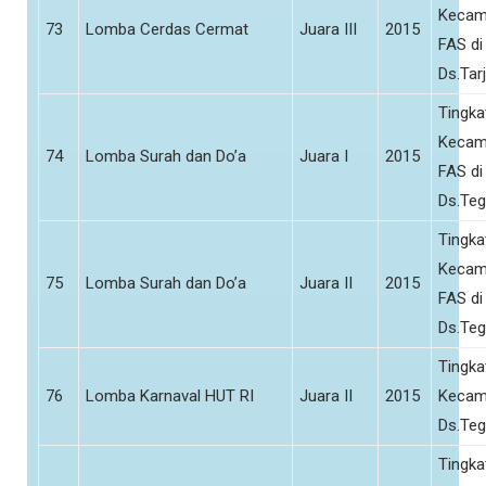
Kecam
73
Lomba Cerdas Cermat
Juara III
2015
FAS di
Ds.Tar
Tingka
Kecam
74
Lomba Surah dan Do’a
Juara I
2015
FAS di
Ds.Teg
Tingka
Kecam
75
Lomba Surah dan Do’a
Juara II
2015
FAS di
Ds.Teg
Tingka
76
Lomba Karnaval HUT RI
Juara II
2015
Kecam
Ds.Teg
Tingka