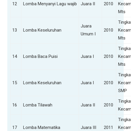
12
Lomba Menyanyi Lagu wajib
Juara II
2010
Kecam
Mts
Tingka
Juara
13
Lomba Keseluruhan
2010
Kecam
Umum I
Mts
Tingka
14
Lomba Baca Puisi
Juara I
2010
Kecam
Mts
Tingka
15
Lomba Keseluruhan
Juara I
2010
Kecam
SMP
Tingka
16
Lomba Tilawah
Juara II
2010
Kecam
Tingka
17
Lomba Matematika
Juara III
2011
Kecam