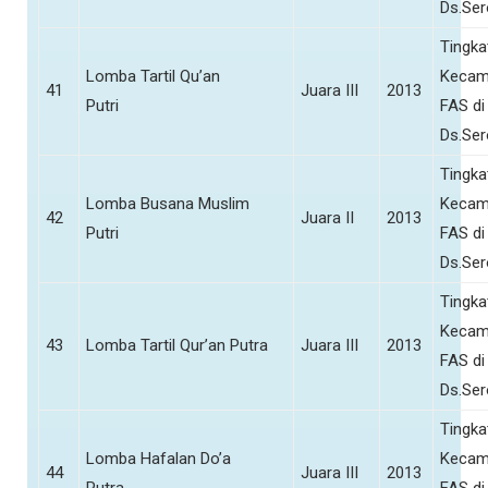
Ds.Se
Tingka
Lomba Tartil Qu’an
Kecam
41
Juara III
2013
Putri
FAS di
Ds.Se
Tingka
Lomba Busana Muslim
Kecam
42
Juara II
2013
Putri
FAS di
Ds.Se
Tingka
Kecam
43
Lomba Tartil Qur’an Putra
Juara III
2013
FAS di
Ds.Se
Tingka
Lomba Hafalan Do’a
Kecam
44
Juara III
2013