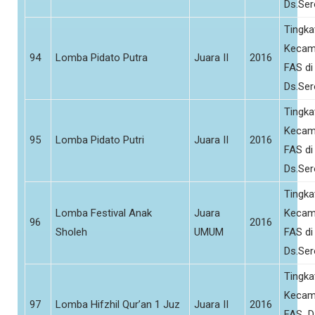
Ds.Se
Tingka
Kecam
94
Lomba Pidato Putra
Juara II
2016
FAS di
Ds.Se
Tingka
Kecam
95
Lomba Pidato Putri
Juara II
2016
FAS di
Ds.Se
Tingka
Lomba Festival Anak
Juara
Kecam
96
2016
Sholeh
UMUM
FAS di
Ds.Se
Tingka
Kecam
97
Lomba Hifzhil Qur’an 1 Juz
Juara II
2016
FAS D