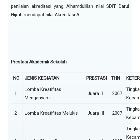
penilaian akreditasi yang Alhamdulillah nilai SDIT Darul
Hijrah mendapat nilai Akreditasi A
Prestasi Akademik Sekolah
NO
JENIS KEGIATAN
PRESTASI
THN
KETE
Lomba Kreatifitas
Tingka
1
Juara II
2007
Menganyam
Kecam
Tingka
2
Lomba Kreatifitas Melukis
Juara III
2007
Kecam
Tingka
Kecam