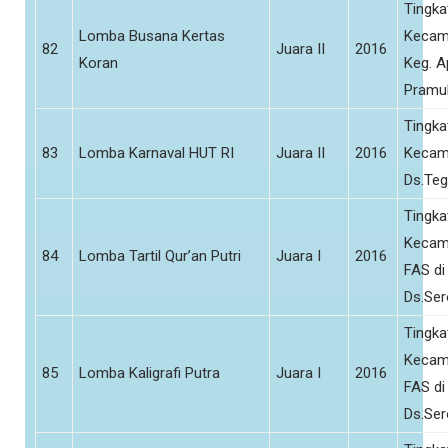
Tingka
Lomba Busana Kertas
Kecam
82
Juara II
2016
Koran
Keg. A
Pramu
Tingka
83
Lomba Karnaval HUT RI
Juara II
2016
Kecam
Ds.Teg
Tingka
Kecam
84
Lomba Tartil Qur’an Putri
Juara I
2016
FAS di
Ds.Se
Tingka
Kecam
85
Lomba Kaligrafi Putra
Juara I
2016
FAS di
Ds.Se