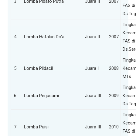
3
Lomba Pidato Putra
Juara II
2007
FAS di
Ds.Teg
Tingka
Kecam
4
Lomba Hafalan Do’a
Juara II
2007
FAS di
Ds.Se
Tingka
5
Lomba Pildacil
Juara I
2008
Kecam
MTs
Tingka
6
Lomba Perjusami
Juara III
2009
Kecam
Ds.Teg
Tingka
Kecam
7
Lomba Puisi
Juara III
2010
FAS di