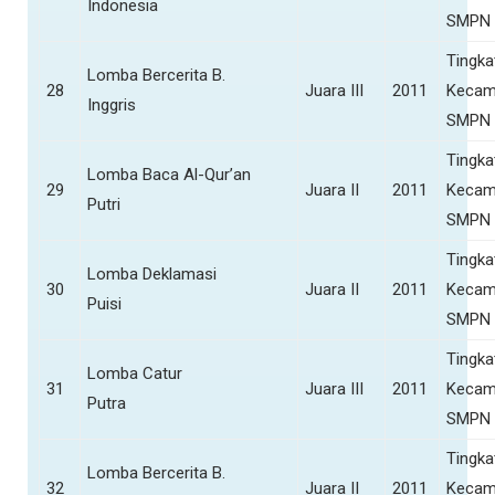
Indonesia
SMPN 
Tingka
Lomba Bercerita B.
28
Juara III
2011
Kecam
Inggris
SMPN 
Tingka
Lomba Baca Al-Qur’an
29
Juara II
2011
Kecam
Putri
SMPN 
Tingka
Lomba Deklamasi
30
Juara II
2011
Kecam
Puisi
SMPN 
Tingka
Lomba Catur
31
Juara III
2011
Kecam
Putra
SMPN 
Tingka
Lomba Bercerita B.
32
Juara II
2011
Kecam