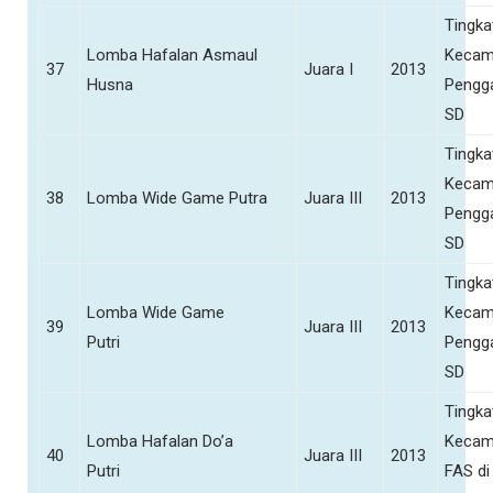
Tingka
Lomba Hafalan Asmaul
Kecam
37
Juara I
2013
Husna
Pengg
SD
Tingka
Kecam
38
Lomba Wide Game Putra
Juara III
2013
Pengg
SD
Tingka
Lomba Wide Game
Kecam
39
Juara III
2013
Putri
Pengg
SD
Tingka
Lomba Hafalan Do’a
Kecam
40
Juara III
2013
Putri
FAS di