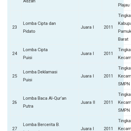
Adzan
Plajau
Tingka
Lomba Cipta dan
Kabupa
23
Juara I
2011
Pidato
Pamuk
Barat
Lomba Cipta
Tingka
24
Juara I
2011
Puisi
Kecam
Tingka
Lomba Deklamasi
25
Juara I
2011
Kecam
Puisi
SMPN 
Tingka
Lomba Baca Al-Qur’an
26
Juara II
2011
Kecam
Putra
SMPN 
Tingka
Lomba Bercerita B.
27
Juara I
2011
Kecam