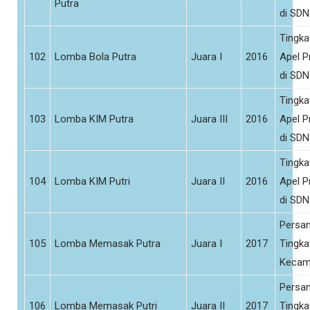
Putra
di SDN
Tingka
102
Lomba Bola Putra
Juara I
2016
Apel 
di SDN
Tingka
103
Lomba KIM Putra
Juara III
2016
Apel 
di SDN
Tingka
104
Lomba KIM Putri
Juara II
2016
Apel 
di SDN
Persa
105
Lomba Memasak Putra
Juara I
2017
Tingka
Kecam
Persa
106
Lomba Memasak Putri
Juara II
2017
Tingka