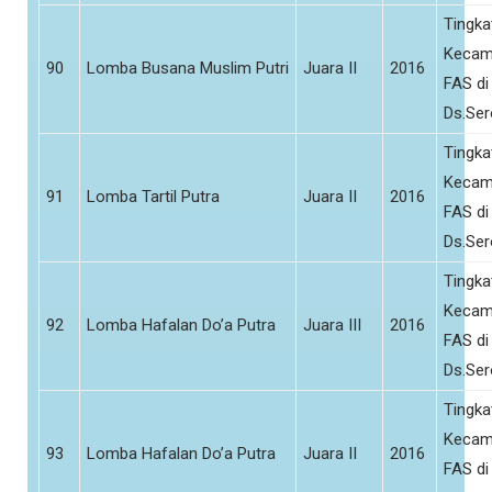
Tingka
Kecam
90
Lomba Busana Muslim Putri
Juara II
2016
FAS di
Ds.Se
Tingka
Kecam
91
Lomba Tartil Putra
Juara II
2016
FAS di
Ds.Se
Tingka
Kecam
92
Lomba Hafalan Do’a Putra
Juara III
2016
FAS di
Ds.Se
Tingka
Kecam
93
Lomba Hafalan Do’a Putra
Juara II
2016
FAS di