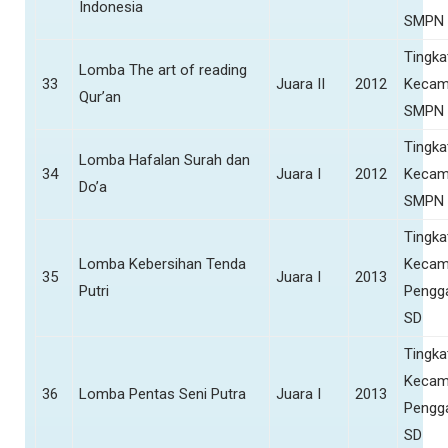
Indonesia
SMPN 
Tingka
Lomba The art of reading
33
Juara II
2012
Kecam
Qur’an
SMPN 
Tingka
Lomba Hafalan Surah dan
34
Juara I
2012
Kecam
Do’a
SMPN 
Tingka
Lomba Kebersihan Tenda
Kecam
35
Juara I
2013
Putri
Pengg
SD
Tingka
Kecam
36
Lomba Pentas Seni Putra
Juara I
2013
Pengg
SD