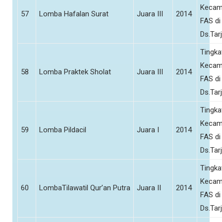
Kecam
57
Lomba Hafalan Surat
Juara III
2014
FAS di
Ds.Tar
Tingka
Kecam
58
Lomba Praktek Sholat
Juara III
2014
FAS di
Ds.Tar
Tingka
Kecam
59
Lomba Pildacil
Juara I
2014
FAS di
Ds.Tar
Tingka
Kecam
60
LombaTilawatil Qur’an Putra
Juara II
2014
FAS di
Ds.Tar