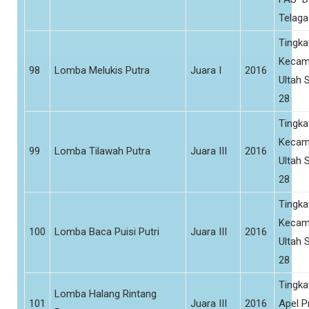
Telaga
Tingka
Kecam
98
Lomba Melukis Putra
Juara I
2016
Ultah 
28
Tingka
Kecam
99
Lomba Tilawah Putra
Juara III
2016
Ultah 
28
Tingka
Kecam
100
Lomba Baca Puisi Putri
Juara III
2016
Ultah 
28
Tingka
Lomba Halang Rintang
101
Juara III
2016
Apel 