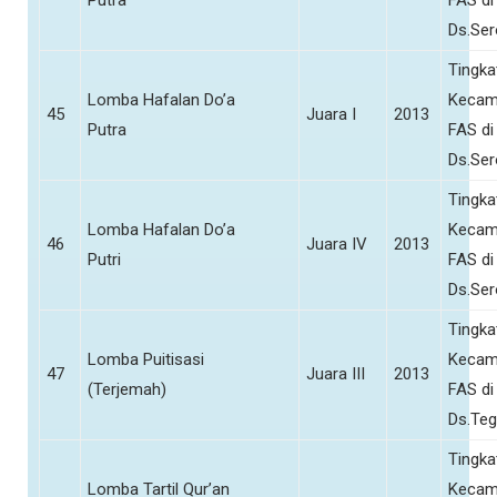
Putra
FAS di
Ds.Se
Tingka
Lomba Hafalan Do’a
Kecam
45
Juara I
2013
Putra
FAS di
Ds.Se
Tingka
Lomba Hafalan Do’a
Kecam
46
Juara IV
2013
Putri
FAS di
Ds.Se
Tingka
Lomba Puitisasi
Kecam
47
Juara III
2013
(Terjemah)
FAS di
Ds.Teg
Tingka
Lomba Tartil Qur’an
Kecam