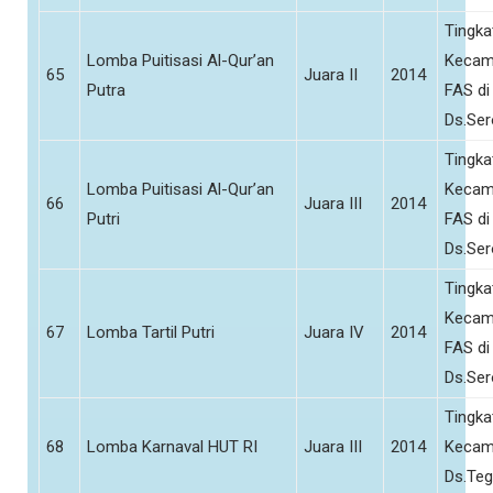
Tingka
Lomba Puitisasi Al-Qur’an
Kecam
65
Juara II
2014
Putra
FAS di
Ds.Se
Tingka
Lomba Puitisasi Al-Qur’an
Kecam
66
Juara III
2014
Putri
FAS di
Ds.Se
Tingka
Kecam
67
Lomba Tartil Putri
Juara IV
2014
FAS di
Ds.Se
Tingka
68
Lomba Karnaval HUT RI
Juara III
2014
Kecam
Ds.Teg