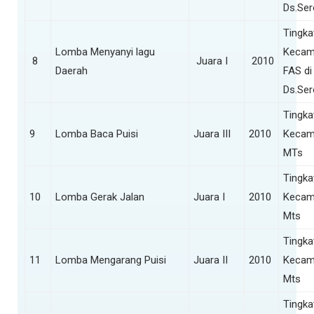
Ds.Se
Tingka
Lomba Menyanyi lagu
Kecam
8
Juara I
2010
Daerah
FAS di
Ds.Se
Tingka
9
Lomba Baca Puisi
Juara III
2010
Kecam
MTs
Tingka
10
Lomba Gerak Jalan
Juara I
2010
Kecam
Mts
Tingka
11
Lomba Mengarang Puisi
Juara II
2010
Kecam
Mts
Tingka