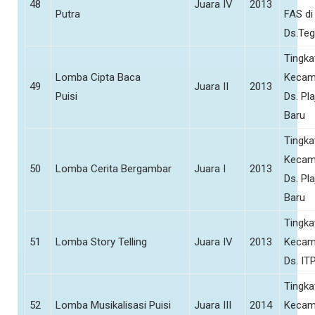
48
Juara IV
2013
Putra
FAS di
Ds.Teg
Tingka
Lomba Cipta Baca
Kecam
49
Juara II
2013
Puisi
Ds. Pl
Baru
Tingka
Kecam
50
Lomba Cerita Bergambar
Juara I
2013
Ds. Pl
Baru
Tingka
51
Lomba Story Telling
Juara IV
2013
Kecam
Ds. IT
Tingka
52
Lomba Musikalisasi Puisi
Juara III
2014
Kecam