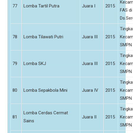
Kecam
77
Lomba Tartil Putra
Juara I
2015
FAS di
Ds.Se
Tingka
78
Lomba Tilawati Putri
Juara III
2015
Kecam
SMPN 
Tingka
79
Lomba SKJ
Juara III
2015
Kecam
SMPN 
Tingka
80
Lomba Sepakbola Mini
Juara IV
2015
Kecam
SMPN 
Tingka
Lomba Cerdas Cermat
81
Juara II
2015
Kecam
Sains
SMPN 