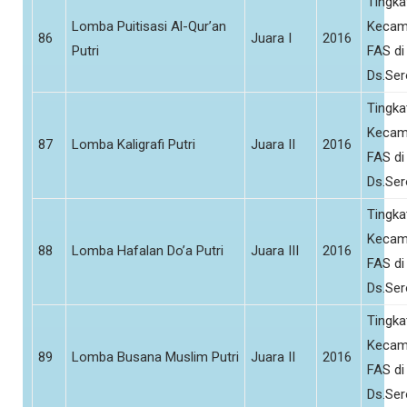
Tingka
Lomba Puitisasi Al-Qur’an
Kecam
86
Juara I
2016
Putri
FAS di
Ds.Se
Tingka
Kecam
87
Lomba Kaligrafi Putri
Juara II
2016
FAS di
Ds.Se
Tingka
Kecam
88
Lomba Hafalan Do’a Putri
Juara III
2016
FAS di
Ds.Se
Tingka
Kecam
89
Lomba Busana Muslim Putri
Juara II
2016
FAS di
Ds.Se