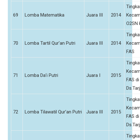
Tingka
69
Lomba Matematika
Juara III
2014
Kecam
O2SN 
Tingka
70
Lomba Tartil Qur’an Putri
Juara III
2014
Kecam
FAS
Tingka
Kecam
71
Lomba Da’i Putri
Juara I
2015
FAS di
Ds.Tar
Tingka
Kecam
72
Lomba Tilawatil Qur’an Putri
Juara III
2015
FAS di
Ds.Tar
Tingka