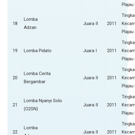
Plajau
Tingka
Lomba
18
Juara II
2011
Kecam
Adzan
Plajau
Tingka
19
Lomba Pidato
Juara I
2011
Kecam
Plajau
Tingka
Lomba Cerita
20
Juara II
2011
Kecam
Bergambar
Plajau
Tingka
Lomba Nyanyi Solo
21
Juara II
2011
Kecam
(O2SN)
Plajau
Tingka
Lomba
22
Juara II
2011
Kecam