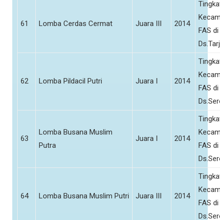
Tingka
Kecam
61
Lomba Cerdas Cermat
Juara III
2014
FAS di
Ds.Tar
Tingka
Kecam
62
Lomba Pildacil Putri
Juara I
2014
FAS di
Ds.Se
Tingka
Lomba Busana Muslim
Kecam
63
Juara I
2014
Putra
FAS di
Ds.Se
Tingka
Kecam
64
Lomba Busana Muslim Putri
Juara III
2014
FAS di
Ds.Se