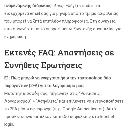
αναμενόμενης διάρκειας.
Λύση:
Ελέγξτε πρώτα τα
εισερχόμενα email σας για μήνυμα από το τμήμα ασφαλείας
που μπορεί να ζητά επιπλέον πληροφορίες. Στη συνέχεια,
επικοινωνήστε με το support μέσω ζωντανής συνομιλίας για
ενημέρωση.
Εκτενές FAQ: Απαντήσεις σε
Συνήθεις Ερωτήσεις
Ε1: Πώς μπορώ να ενεργοποιήσω την ταυτοποίηση δύο
παραγόντων (2FA) για το λογαριασμό μου;
Μετά την εισσοδη σας, πηγαίνετε στις “Ρυθμίσεις
Λογαριασμού” > “Ασφάλεια” και επιλέγετε να ενεργοποιήσετε
το 2FA μέσω εφαρμογής (π.χ., Google Authenticator). Αυτό
προσθέτει ένα επιπλέον επίπεδο ασφαλείας στο leonbet
login.