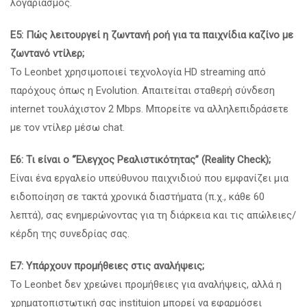
λογαριασμός.
Ε5: Πώς λειτουργεί η ζωντανή ροή για τα παιχνίδια καζίνο με
ζωντανό ντίλερ;
Το Leonbet χρησιμοποιεί τεχνολογία HD streaming από
παρόχους όπως η Evolution. Απαιτείται σταθερή σύνδεση
internet τουλάχιστον 2 Mbps. Μπορείτε να αλληλεπιδράσετε
με τον ντίλερ μέσω chat.
Ε6: Τι είναι ο “Έλεγχος Ρεαλιστικότητας” (Reality Check);
Είναι ένα εργαλείο υπεύθυνου παιχνιδιού που εμφανίζει μια
ειδοποίηση σε τακτά χρονικά διαστήματα (π.χ., κάθε 60
λεπτά), σας ενημερώνοντας για τη διάρκεια και τις απώλειες/
κέρδη της συνεδρίας σας.
Ε7: Υπάρχουν προμήθειες στις αναλήψεις;
Το Leonbet δεν χρεώνει προμήθειες για αναλήψεις, αλλά η
χρηματοπιστωτική σας instituion μπορεί να εφαρμόσει