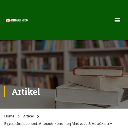
Artikel
Home
Artikel
Εγχειρίδιο Leonbet: Αποκωδικοποίηση Μπόνους & Ασφάλεια –