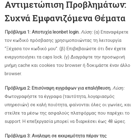
Αντιμετώπιση Προβλημάτων:
Συχνά Εμφανιζόμενα Θέματα
Πρόβλημα 1: Αποτυχία leonbet login.
Λύση:
(α) Επαναφέρετε
τον κωδικό πρόσβασης χρησιμοποιώντας τη λειτουργία
“Ξέχασα τον κωδικό μου”. (β) Επιβεβαιώστε ότι δεν έχετε
ενεργοποιήσει τα caps lock. (γ) Διαγράψτε την προσωρινή
μνήμη cache και cookies του browser ή δοκιμάστε έναν άλλο
browser.
Πρόβλημα 2: Επισύναψη εγγράφων για επαλήθευση.
Λύση:
Φωτογραφήστε τα έγγραφα (ταυτότητα, λογαριασμός
υπηρεσιών) σε καλή ποιότητα, φαίνονται όλες οι γωνίες, και
στείλτε τα μέσω της ασφαλούς πλατφόρμας που παρέχει το
support. Η επεξεργασία μπορεί να διαρκέσει έως 48 ώρες.
Πρόβλημα 3: Αναληψη σε εκκρεμότητα πέραν της