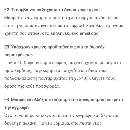
Ε2: Τι συμβαίνει αν ξεχάσω το όνομα χρήστη μου;
Μπορείτε να χρησιμοποιήσετε τη λειτουργία σύνδεσης με
email ή να επικοινωνήσετε με το support. Συνήθως, το όνομα
χρήστη σας σταλεί στο επαληθευμένο email σας.
Ε3: Υπάρχουν κρυφές προϋποθέσεις για τα δωρεάν
περιστρέψεις;
Πάντα. Οι δωρεάν περιστρέψεις συχνά έρχονται με μέγιστο
όριο κέρδους, συγκεκριμένα παιχνίδια και δικό τους
πολλαπλασιαστή πονταρίσματος (π.χ., x40). Ελέγξτε τους
όρους της κάθε προσφοράς.
Ε4: Μπορώ να αλλάξω το νόμισμα του λογαριασμού μου μετά
την εγγραφή;
Όχι, το νόμισμα επιλέγεται κατά την εγγραφή και δεν είναι
δυνατή η αλλαγή. Για νέο νόμισμα, απαιτείται νέος