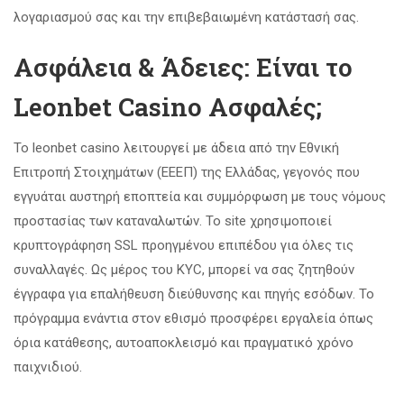
λογαριασμού σας και την επιβεβαιωμένη κατάστασή σας.
Ασφάλεια & Άδειες: Είναι το
Leonbet Casino Ασφαλές;
Το leonbet casino λειτουργεί με άδεια από την Εθνική
Επιτροπή Στοιχημάτων (ΕΕΕΠ) της Ελλάδας, γεγονός που
εγγυάται αυστηρή εποπτεία και συμμόρφωση με τους νόμους
προστασίας των καταναλωτών. Το site χρησιμοποιεί
κρυπτογράφηση SSL προηγμένου επιπέδου για όλες τις
συναλλαγές. Ως μέρος του KYC, μπορεί να σας ζητηθούν
έγγραφα για επαλήθευση διεύθυνσης και πηγής εσόδων. Το
πρόγραμμα ενάντια στον εθισμό προσφέρει εργαλεία όπως
όρια κατάθεσης, αυτοαποκλεισμό και πραγματικό χρόνο
παιχνιδιού.