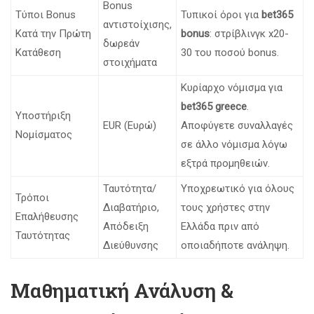
Bonus
Τύποι Bonus
Τυπικοί όροι για
bet365
αντιστοίχισης,
Κατά την Πρώτη
bonus
: στρίβλινγκ x20-
δωρεάν
Κατάθεση
30 του ποσού bonus.
στοιχήματα
Κυρίαρχο νόμισμα για
bet365 greece
.
Υποστήριξη
EUR (Ευρώ)
Αποφύγετε συναλλαγές
Νομίσματος
σε άλλο νόμισμα λόγω
εξτρά προμηθειών.
Ταυτότητα/
Υποχρεωτικό για όλους
Τρόποι
Διαβατήριο,
τους χρήστες στην
Επαλήθευσης
Απόδειξη
Ελλάδα πριν από
Ταυτότητας
Διεύθυνσης
οποιαδήποτε ανάληψη.
Μαθηματική Ανάλυση &