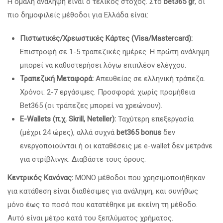
Η ομαλή ανάληψη είναι ο τελικός στόχος. Στο
bet365 gr
, οι
πιο δημοφιλείς μέθοδοι για Ελλάδα είναι:
Πιστωτικές/Χρεωστικές Κάρτες (Visa/Mastercard):
Επιστροφή σε 1-5 τραπεζικές ημέρες. Η πρώτη ανάληψη
μπορεί να καθυστερήσει λόγω επιπλέον ελέγχου.
Τραπεζική Μεταφορά:
Απευθείας σε ελληνική τράπεζα.
Χρόνοι: 2-7 εργάσιμες. Προσφορά: χωρίς προμήθεια
Bet365 (οι τράπεζες μπορεί να χρεώνουν).
E-Wallets (π.χ. Skrill, Neteller):
Ταχύτερη επεξεργασία
(μέχρι 24 ώρες), αλλά συχνά
bet365 bonus
δεν
ενεργοποιούνται ή οι καταθέσεις με e-wallet δεν μετράνε
για στρίβλινγκ. Διαβάστε τους όρους.
Κεντρικός Κανόνας:
ΜΟΝΟ μέθοδοι που χρησιμοποιήθηκαν
για κατάθεση είναι διαθέσιμες για ανάληψη, και συνήθως
μόνο έως το ποσό που κατατέθηκε με εκείνη τη μέθοδο.
Αυτό είναι μέτρο κατά του ξεπλύματος χρήματος.