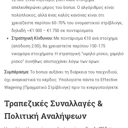
απελευθερώνει μέρος του bonus. Ο αλγόριθμος είναι
πολύπλοκος, αλλά ένας καλός κανόνας είναι ότι
χρειάζεστε περίπου 60-70% του ονομαστικού στρίβλινγκ,
δηλαδή ~€1.500 – €1.750 σε πονταρίσματα.
Στρατηγική Κίνδυνου:
Με ποντάρισμα €10 ανά στοίχημα
(απόδοση 2.00), θα χρειαστείτε περίπου 150-175
νικηφόρα στοιχήματα. Η στρατηγική “υψηλό ρίσκο, χαμηλό
ρίσκο” συνήθως αποτυγχάνει λόγω των όρων.
Συμπέρασμα:
Το bonus αυξάνει τη διάρκεια του παιχνιδιού,
όχι αναγκαστικά το κέρδος. Υπολογίστε πάντα το Effective
Wagering (Πραγματικό Στρίβλινγκ) πριν το ενεργοποιήσετε.
Τραπεζικές Συναλλαγές &
Πολιτική Αναλήψεων