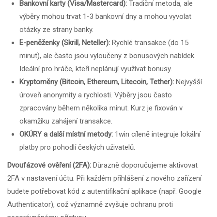
Bankovní karty (Visa/Mastercard):
Tradiční metoda, ale
výběry mohou trvat 1-3 bankovní dny a mohou vyvolat
otázky ze strany banky.
E-peněženky (Skrill, Neteller):
Rychlé transakce (do 15
minut), ale často jsou vyloučeny z bonusových nabídek.
Ideální pro hráče, kteří neplánují využívat bonusy.
Kryptoměny (Bitcoin, Ethereum, Litecoin, Tether):
Nejvyšší
úroveň anonymity a rychlosti. Výběry jsou často
zpracovány během několika minut. Kurz je fixován v
okamžiku zahájení transakce.
OKÚRY a další místní metody:
1win cíleně integruje lokální
platby pro pohodlí českých uživatelů.
Dvoufázové ověření (2FA):
Důrazně doporučujeme aktivovat
2FA v nastavení účtu. Při každém přihlášení z nového zařízení
budete potřebovat kód z autentifikační aplikace (např. Google
Authenticator), což významně zvyšuje ochranu proti