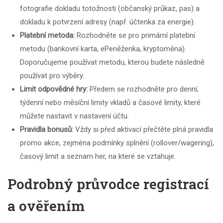
fotografie dokladu totožnosti (občanský průkaz, pas) a
dokladu k potvrzení adresy (např. účtenka za energie).
Platební metoda:
Rozhodněte se pro primární platební
metodu (bankovní karta, ePeněženka, kryptoměna).
Doporučujeme používat metodu, kterou budete následně
používat pro výběry.
Limit odpovědné hry:
Předem se rozhodněte pro denní,
týdenní nebo měsíční limity vkladů a časové limity, které
můžete nastavit v nastavení účtu.
Pravidla bonusů:
Vždy si před aktivací přečtěte plná pravidla
promo akce, zejména podmínky splnění (rollover/wagering),
časový limit a seznam her, na které se vztahuje.
Podrobný průvodce registrací
a ověřením