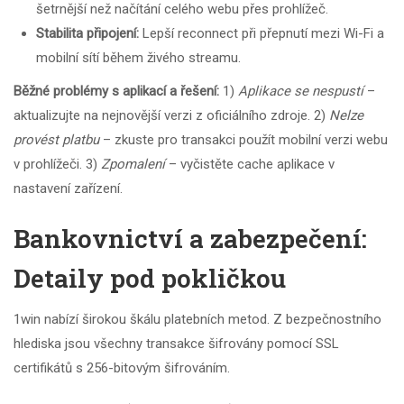
šetrnější než načítání celého webu přes prohlížeč.
Stabilita připojení:
Lepší reconnect při přepnutí mezi Wi-Fi a
mobilní sítí během živého streamu.
Běžné problémy s aplikací a řešení:
1)
Aplikace se nespustí
–
aktualizujte na nejnovější verzi z oficiálního zdroje. 2)
Nelze
provést platbu
– zkuste pro transakci použít mobilní verzi webu
v prohlížeči. 3)
Zpomalení
– vyčistěte cache aplikace v
nastavení zařízení.
Bankovnictví a zabezpečení:
Detaily pod pokličkou
1win nabízí širokou škálu platebních metod. Z bezpečnostního
hlediska jsou všechny transakce šifrovány pomocí SSL
certifikátů s 256-bitovým šifrováním.