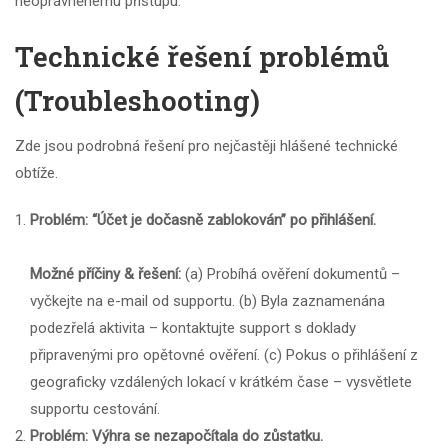
neoprávněnému přístupu.
Technické řešení problémů
(Troubleshooting)
Zde jsou podrobná řešení pro nejčastěji hlášené technické
obtíže.
Problém: “Účet je dočasně zablokován” po přihlášení.
Možné příčiny & řešení:
(a) Probíhá ověření dokumentů –
vyčkejte na e-mail od supportu. (b) Byla zaznamenána
podezřelá aktivita – kontaktujte support s doklady
připravenými pro opětovné ověření. (c) Pokus o přihlášení z
geograficky vzdálených lokací v krátkém čase – vysvětlete
supportu cestování.
Problém: Výhra se nezapočítala do zůstatku.