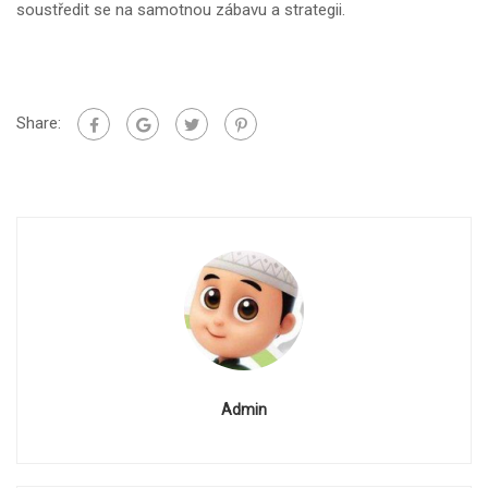
soustředit se na samotnou zábavu a strategii.
Share:
Admin