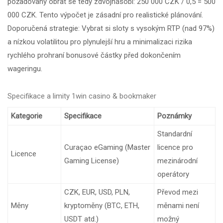
požadovaný obrat se tedy zdvojnásobí: 250 000 CZK / 0,5 = 500
000 CZK. Tento výpočet je zásadní pro realistické plánování.
Doporučená strategie: Vybrat si sloty s vysokým RTP (nad 97%)
a nízkou volatilitou pro plynulejší hru a minimalizaci rizika
rychlého prohraní bonusové částky před dokončením
wageringu.
Specifikace a limity 1win casino & bookmaker
Kategorie
Specifikace
Poznámky
Standardní
Curaçao eGaming (Master
licence pro
Licence
Gaming License)
mezinárodní
operátory
CZK, EUR, USD, PLN,
Převod mezi
Měny
kryptoměny (BTC, ETH,
měnami není
USDT atd.)
možný