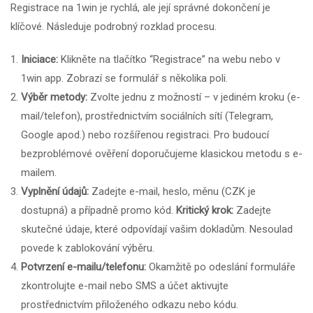
Registrace na 1win je rychlá, ale její správné dokončení je
klíčové. Následuje podrobný rozklad procesu.
Iniciace:
Klikněte na tlačítko “Registrace” na webu nebo v
1win app. Zobrazí se formulář s několika poli.
Výběr metody:
Zvolte jednu z možností – v jediném kroku (e-
mail/telefon), prostřednictvím sociálních sítí (Telegram,
Google apod.) nebo rozšířenou registraci. Pro budoucí
bezproblémové ověření doporučujeme klasickou metodu s e-
mailem.
Vyplnění údajů:
Zadejte e-mail, heslo, měnu (CZK je
dostupná) a případně promo kód.
Kritický krok:
Zadejte
skutečné údaje, které odpovídají vašim dokladům. Nesoulad
povede k zablokování výběru.
Potvrzení e-mailu/telefonu:
Okamžitě po odeslání formuláře
zkontrolujte e-mail nebo SMS a účet aktivujte
prostřednictvím přiloženého odkazu nebo kódu.