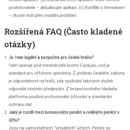
poskytovatele – aktualizujte aplikaci. (c) Konflikt s firmwarem
– zkuste hrát přes mobilní prohlížeč.
Rozšířená FAQ (Často kladené
otázky)
Je 1win legální a bezpečné pro české hráče?
1win operuje pod mezinárodní licencí Curaçao, což je
standard pro offshore operátory. Z pohledu českého zákona
je odpovědnost na hráči, zda využívání takových služeb
odpovídá místním předpisům. Z bezpečnostního hlediska
platforma používá profesionální šifrování a standardní
ochranu dat.
Jaký je rozdíl mezi bonusovými penězi a reálnými penězi v
účtu?
Jsou na samostatných “virtuálních” účtech. Peníze se