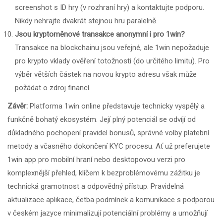
screenshot s ID hry (v rozhraní hry) a kontaktujte podporu.
Nikdy nehrajte dvakrát stejnou hru paralelně.
Jsou kryptoměnové transakce anonymní i pro 1win?
Transakce na blockchainu jsou veřejné, ale 1win nepožaduje
pro krypto vklady ověření totožnosti (do určitého limitu). Pro
výběr větších částek na novou krypto adresu však může
požádat o zdroj financí.
Závěr:
Platforma 1win online představuje technicky vyspělý a
funkčně bohatý ekosystém. Její plný potenciál se odvíjí od
důkladného pochopení pravidel bonusů, správné volby platební
metody a včasného dokončení KYC procesu. Ať už preferujete
1win app pro mobilní hraní nebo desktopovou verzi pro
komplexnější přehled, klíčem k bezproblémovému zážitku je
technická gramotnost a odpovědný přístup. Pravidelná
aktualizace aplikace, četba podmínek a komunikace s podporou
v českém jazyce minimalizují potenciální problémy a umožňují