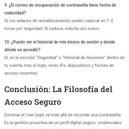
9. ¿El correo de recuperación de contraseña tiene fecha de
caducidad?
Sí, los enlaces de restablecimiento suelen caducar en 1-2
horas por seguridad. Si caduca, solicita uno nuevo.
10. ¿Puedo ver el historial de mis inicios de sesión y desde
dónde se accedió?
Sí, en la sección “Seguridad” o “Historial de Sesiones” dentro de
tu cuenta, tras el login, verás IPs, dispositivos y fechas de
acceso recientes.
Conclusión: La Filosofía del
Acceso Seguro
Dominar el 1win login va más allá de recordar una contraseña.
Es la gestión proactiva de un perfil digital seguro: credenciales