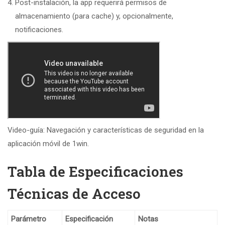
Post-instalación, la app requerirá permisos de
almacenamiento (para cache) y, opcionalmente,
notificaciones.
Video-guía: Navegación y características de seguridad en la
aplicación móvil de 1win.
Tabla de Especificaciones
Técnicas de Acceso
Parámetro
Especificación
Notas