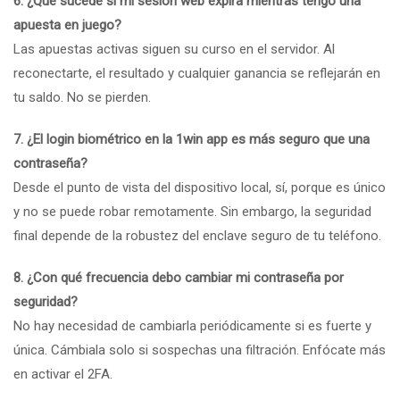
6. ¿Qué sucede si mi sesión web expira mientras tengo una
apuesta en juego?
Las apuestas activas siguen su curso en el servidor. Al
reconectarte, el resultado y cualquier ganancia se reflejarán en
tu saldo. No se pierden.
7. ¿El login biométrico en la 1win app es más seguro que una
contraseña?
Desde el punto de vista del dispositivo local, sí, porque es único
y no se puede robar remotamente. Sin embargo, la seguridad
final depende de la robustez del enclave seguro de tu teléfono.
8. ¿Con qué frecuencia debo cambiar mi contraseña por
seguridad?
No hay necesidad de cambiarla periódicamente si es fuerte y
única. Cámbiala solo si sospechas una filtración. Enfócate más
en activar el 2FA.