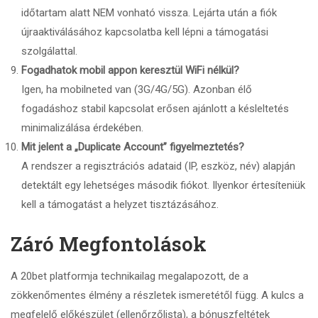
időtartam alatt NEM vonható vissza. Lejárta után a fiók
újraaktiválásához kapcsolatba kell lépni a támogatási
szolgálattal.
Fogadhatok mobil appon keresztül WiFi nélkül?
Igen, ha mobilneted van (3G/4G/5G). Azonban élő
fogadáshoz stabil kapcsolat erősen ajánlott a késleltetés
minimalizálása érdekében.
Mit jelent a „Duplicate Account” figyelmeztetés?
A rendszer a regisztrációs adataid (IP, eszköz, név) alapján
detektált egy lehetséges második fiókot. Ilyenkor értesíteniük
kell a támogatást a helyzet tisztázásához.
Záró Megfontolások
A 20bet platformja technikailag megalapozott, de a
zökkenőmentes élmény a részletek ismeretétől függ. A kulcs a
megfelelő előkészület (ellenőrzőlista), a bónuszfeltétek