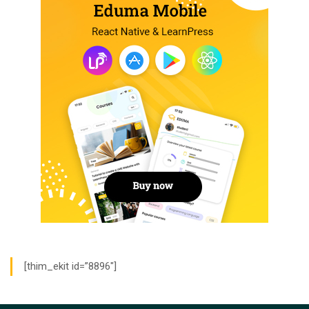
[thim_ekit id=”8896″]