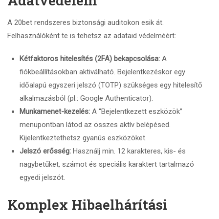
Adatvédelem
A 20bet rendszeres biztonsági auditokon esik át.
Felhasználóként te is tehetsz az adataid védelméért:
Kétfaktoros hitelesítés (2FA) bekapcsolása:
A
fiókbeállításokban aktiválható. Bejelentkezéskor egy
időalapú egyszeri jelszó (TOTP) szükséges egy hitelesítő
alkalmazásból (pl.: Google Authenticator).
Munkamenet-kezelés:
A “Bejelentkezett eszközök”
menüpontban látod az összes aktív belépésed.
Kijelentkeztethetsz gyanús eszközöket.
Jelszó erősség:
Használj min. 12 karakteres, kis- és
nagybetűket, számot és speciális karaktert tartalmazó
egyedi jelszót.
Komplex Hibaelhárítási