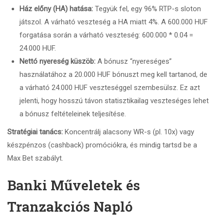
Ház előny (HA) hatása:
Tegyük fel, egy 96% RTP-s sloton
játszol. A várható veszteség a HA miatt 4%. A 600.000 HUF
forgatása során a várható veszteség: 600.000 * 0.04 =
24.000 HUF.
Nettó nyereség küszöb:
A bónusz “nyereséges”
használatához a 20.000 HUF bónuszt meg kell tartanod, de
a várható 24.000 HUF veszteséggel szembesülsz. Ez azt
jelenti, hogy hosszú távon statisztikailag veszteséges lehet
a bónusz feltételeinek teljesítése.
Stratégiai tanács:
Koncentrálj alacsony WR-s (pl. 10x) vagy
készpénzos (cashback) promóciókra, és mindig tartsd be a
Max Bet szabályt.
Banki Műveletek és
Tranzakciós Napló