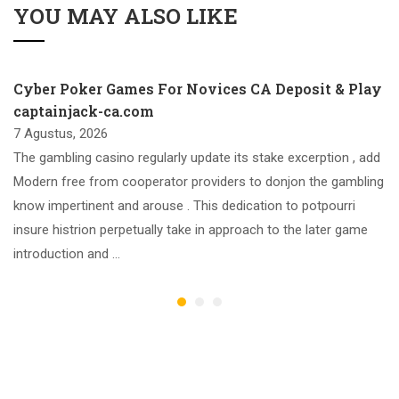
YOU MAY ALSO LIKE
Cyber Poker Games For Novices CA Deposit & Play
captainjack-ca.com
7 Agustus, 2026
The gambling casino regularly update its stake excerption , add
Modern free from cooperator providers to donjon the gambling
know impertinent and arouse . This dedication to potpourri
insure histrion perpetually take in approach to the later game
introduction and …