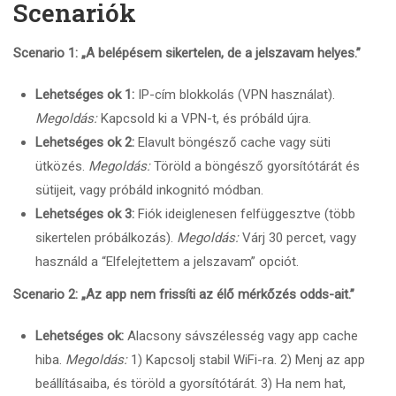
Scenariók
Scenario 1: „A belépésem sikertelen, de a jelszavam helyes.”
Lehetséges ok 1:
IP-cím blokkolás (VPN használat).
Megoldás:
Kapcsold ki a VPN-t, és próbáld újra.
Lehetséges ok 2:
Elavult böngésző cache vagy süti
ütközés.
Megoldás:
Töröld a böngésző gyorsítótárát és
sütijeit, vagy próbáld inkognitó módban.
Lehetséges ok 3:
Fiók ideiglenesen felfüggesztve (több
sikertelen próbálkozás).
Megoldás:
Várj 30 percet, vagy
használd a “Elfelejtettem a jelszavam” opciót.
Scenario 2: „Az app nem frissíti az élő mérkőzés odds-ait.”
Lehetséges ok:
Alacsony sávszélesség vagy app cache
hiba.
Megoldás:
1) Kapcsolj stabil WiFi-ra. 2) Menj az app
beállításaiba, és töröld a gyorsítótárát. 3) Ha nem hat,