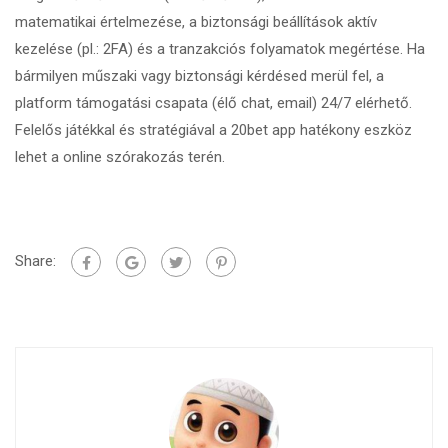
matematikai értelmezése, a biztonsági beállítások aktív
kezelése (pl.: 2FA) és a tranzakciós folyamatok megértése. Ha
bármilyen műszaki vagy biztonsági kérdésed merül fel, a
platform támogatási csapata (élő chat, email) 24/7 elérhető.
Felelős játékkal és stratégiával a 20bet app hatékony eszköz
lehet a online szórakozás terén.
Share: