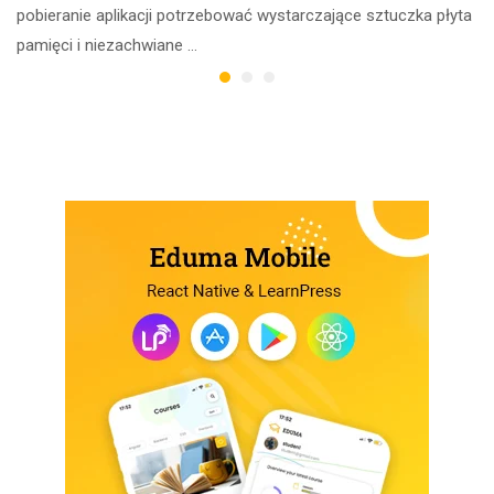
pobieranie aplikacji potrzebować wystarczające sztuczka płyta
pamięci i niezachwiane …