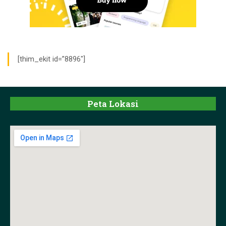
[thim_ekit id=”8896″]
Peta Lokasi