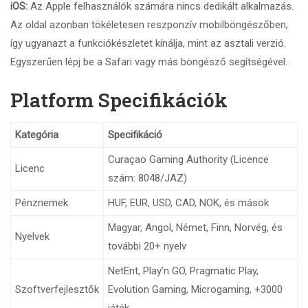
iOS:
Az Apple felhasználók számára nincs dedikált alkalmazás.
Az oldal azonban tökéletesen reszponzív mobilböngészőben,
így ugyanazt a funkciókészletet kínálja, mint az asztali verzió.
Egyszerűen lépj be a Safari vagy más böngésző segítségével.
Platform Specifikációk
Kategória
Specifikáció
Curaçao Gaming Authority (Licence
Licenc
szám: 8048/JAZ)
Pénznemek
HUF, EUR, USD, CAD, NOK, és mások
Magyar, Angol, Német, Finn, Norvég, és
Nyelvek
további 20+ nyelv
NetEnt, Play’n GO, Pragmatic Play,
Szoftverfejlesztők
Evolution Gaming, Microgaming, +3000