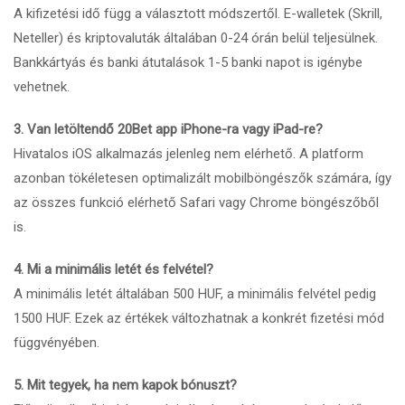
A kifizetési idő függ a választott módszertől. E-walletek (Skrill,
Neteller) és kriptovaluták általában 0-24 órán belül teljesülnek.
Bankkártyás és banki átutalások 1-5 banki napot is igénybe
vehetnek.
3. Van letöltendő 20Bet app iPhone-ra vagy iPad-re?
Hivatalos iOS alkalmazás jelenleg nem elérhető. A platform
azonban tökéletesen optimalizált mobilböngészők számára, így
az összes funkció elérhető Safari vagy Chrome böngészőből
is.
4. Mi a minimális letét és felvétel?
A minimális letét általában 500 HUF, a minimális felvétel pedig
1500 HUF. Ezek az értékek változhatnak a konkrét fizetési mód
függvényében.
5. Mit tegyek, ha nem kapok bónuszt?