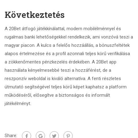
Következtetés
A 20Bet átfogó játékkínálattal, modern mobilélménnyel és
rugalmas banki lehetőségekkel rendelkezik, ami vonzóvá teszi a
magyar piacon. A kulcs a felelős hozzáállás, a bónuszfeltétek
alapos értelmezése és a profil azonnali teljes körű verifikálása
a zökkenőmentes pénzkezelés érdekében. A 20Bet app
használata kényelmesebbé teszi a hozzáférést, de a
reszponzív weboldal is kiváló alternatíva. A fenti részletes
útmutató segítségével teljes körű képet kaphatsz a platform
működéséről, elősegítve a biztonságos és informált
játékélményt.
Share: