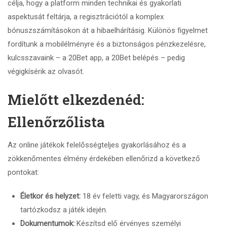
célja, hogy a platform minden technikai és gyakorlati
aspektusát feltárja, a regisztrációtól a komplex
bónuszszámításokon át a hibaelhárításig. Különös figyelmet
fordítunk a mobilélményre és a biztonságos pénzkezelésre,
kulcsszavaink – a 20Bet app, a 20Bet belépés – pedig
végigkísérik az olvasót.
Mielőtt elkezdenéd:
Ellenőrzőlista
Az online játékok felelősségteljes gyakorlásához és a
zökkenőmentes élmény érdekében ellenőrizd a következő
pontokat:
Életkor és helyzet:
18 év feletti vagy, és Magyarországon
tartózkodsz a játék idején.
Dokumentumok:
Készítsd elő érvényes személyi