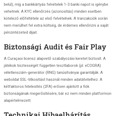
belül), míg a bankkártyás felvételek 1-3 banki napot is igénybe
vehetnek. A KYC ellenőrzés (azonosítás) minden esetben
kötelező előfeltétele az első felvételnek. A tranzakciók során
nem merülhet fel extra költség, de érdemes ellenőrizni a saját
pénzintézeted díjait.
Biztonsági Audit és Fair Play
A Curaçaoi licensz alapvető szabályozási keretet biztosít. A
játékok tisztességét független tesztlaborok (pl. eCOGRA)
véletlenszám-generátor (RNG) tanúsítványai garantálják. A
weboldal SSL-titkosítást használ minden adatátvitelhez. A
kétfaktoros hitelesítés (2FA) erősen ajánlott a fiók
biztonságának megerősítésére, bár ez nem minden platformon
alapértelmezett.
Technikai Hibaelhárítás