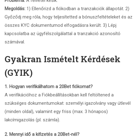
Probléma:
A felvétel késik.
Megoldás:
1) Ellenőrizd a fiókodban a tranzakciók állapotát. 2)
Győződj meg róla, hogy teljesítetted a bónuszfeltételeket és az
összes KYC dokumentumod elfogadásra került. 3) Lépj
kapcsolatba az ügyfélszolgálattal a tranzakció azonosító
számával.
Gyakran Ismételt Kérdések
(GYIK)
1. Hogyan verifikálhatom a 20Bet fiókomat?
A verifikációhoz a Fiókbeállításokban kell feltöltened a
szükséges dokumentumokat: személyi igazolvány vagy útlevél
(minden oldal), valamint egy friss (max. 3 hónapos)
lakcímigazolás (pl. számla).
2. Mennyi idő a kifizetés a 20Bet-nél?