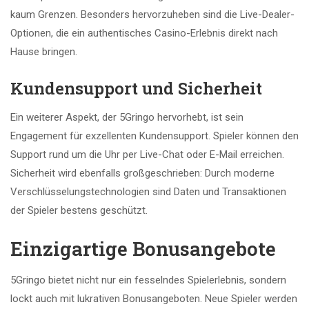
kaum Grenzen. Besonders hervorzuheben sind die Live-Dealer-
Optionen, die ein authentisches Casino-Erlebnis direkt nach
Hause bringen.
Kundensupport und Sicherheit
Ein weiterer Aspekt, der 5Gringo hervorhebt, ist sein
Engagement für exzellenten Kundensupport. Spieler können den
Support rund um die Uhr per Live-Chat oder E-Mail erreichen.
Sicherheit wird ebenfalls großgeschrieben: Durch moderne
Verschlüsselungstechnologien sind Daten und Transaktionen
der Spieler bestens geschützt.
Einzigartige Bonusangebote
5Gringo bietet nicht nur ein fesselndes Spielerlebnis, sondern
lockt auch mit lukrativen Bonusangeboten. Neue Spieler werden