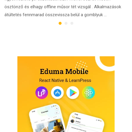
ösztönző és elhagy offline műsor tét vizsgál . Alkalmazások
átültetés fennmarad összevissza belül a gomblyuk …