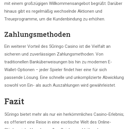
mit einem großzügigen Willkommensangebot begrüßt. Darüber
hinaus gibt es regelmäßig wechselnde Aktionen und
Treueprogramme, um die Kundenbindung zu erhöhen.
Zahlungsmethoden
Ein weiterer Vorteil des 5Gringo Casino ist die Vielfalt an
sicheren und zuverlässigen Zahlungsmethoden. Von
traditionellen Banküberweisungen bis hin zu modernen E-
Wallet-Optionen – jeder Spieler findet hier eine für sich
passende Lösung. Eine schnelle und unkomplizierte Abwicklung
sowohl von Ein- als auch Auszahlungen wird gewährleistet.
Fazit
5Gringo bietet mehr als nur ein herkömmliches Casino-Erlebnis;
es offeriert eine Reise in eine exotische Welt des Online-