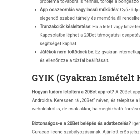
probléma továbbra is fennáll, törölje a böngésző s
App összeomlás vagy lassú működés:
Győződjön
elegendő szabad tárhely és memória áll rendelkez
Tranzakciók késleltetése:
Ha a letét vagy kifizeté
Kapcsolatba léphet a 20Bet támogatási csapatáv
segítséget kaphat.
Játékok nem töltődnek be:
Ez gyakran internetkap
és ellenőrizze a tűzfal beállításait.
GYIK (Gyakran Ismételt 
Hogyan tudom letölteni a 20Bet app-ot?
A 20Bet app 
Androidra. Keressen rá „20Bet” néven, és telepítse a 
weboldalról is, de csak akkor, ha megbízható forrásr
Biztonságos-e a 20Bet belépés és adatkezelés?
Igen
Curacao licenc szabályozásainak. Ajánlott erős jelsza