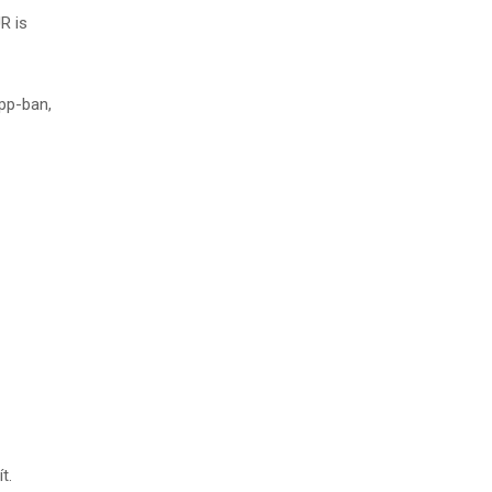
R is
pp-ban,
t.