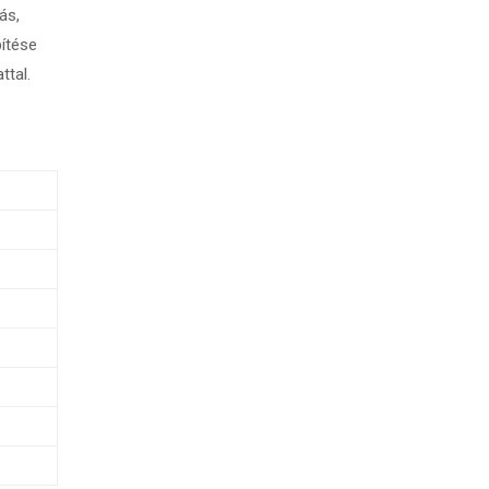
ás,
pítése
ttal.