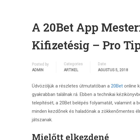
A 20Bet App Mesterf
Kifizetésig – Pro Ti
Categories
Date
Posted by
ADMIN
ARTIKEL
AGUSTUS 5, 2018
Üdvözöljük a részletes útmutatóban a
20Bet
online 
gyakrabban találnak rá. Ebben a technikai kézikönyvb
telepítését, a 20Bet belépés folyamatát, valamint a 
minden kezdőnek és haladónak a zökkenőmentes élmén
játszanak.
Mielőtt elkezdené