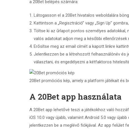
a 20Bet belépés számára:
Látogasson el a 20Bet hivatalos weboldalára böngé
Kattintson a „Regisztráció” vagy „Sign Up” gombra
Töltse ki az űrlapot pontos személyes adatokkal, m
valós adatokat adjon meg a későbbi ellenőrzések 
Erősítse meg az email címét a kapott linkre kattintv
Jelentkezzen be a létrehozott felhasználónév és je
választani, és engedélyezni a kétfaktoros hitelesíté
20Bet promóciós kép, amely a platform játékait és b
A 20Bet app használata
A 20Bet app lehetővé teszi a játékokhoz való hozzáf
iOS 10.0 vagy újabb, valamint Android 5.0 vagy újabb 
jelentkezzen be a meglévő fiókjával. Az app felület f