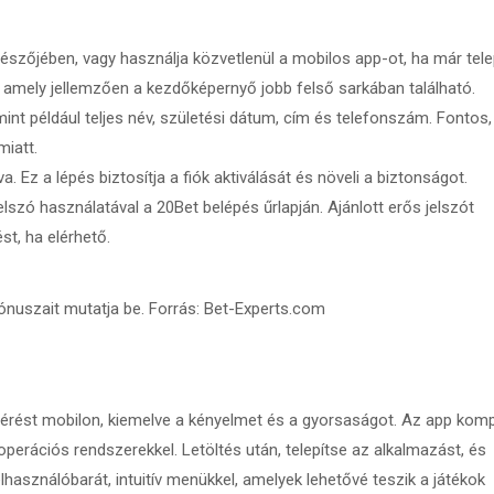
szőjében, vagy használja közvetlenül a mobilos app-ot, ha már telep
, amely jellemzően a kezdőképernyő jobb felső sarkában található.
int például teljes név, születési dátum, cím és telefonszám. Fontos
miatt.
a. Ez a lépés biztosítja a fiók aktiválását és növeli a biztonságot.
lszó használatával a 20Bet belépés űrlapján. Ajánlott erős jelszót
st, ha elérhető.
ónuszait mutatja be. Forrás: Bet-Experts.com
érést mobilon, kiemelve a kényelmet és a gyorsaságot. Az app kompa
operációs rendszerekkel. Letöltés után, telepítse az alkalmazást, és
elhasználóbarát, intuitív menükkel, amelyek lehetővé teszik a játékok