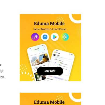
e
app
ünk