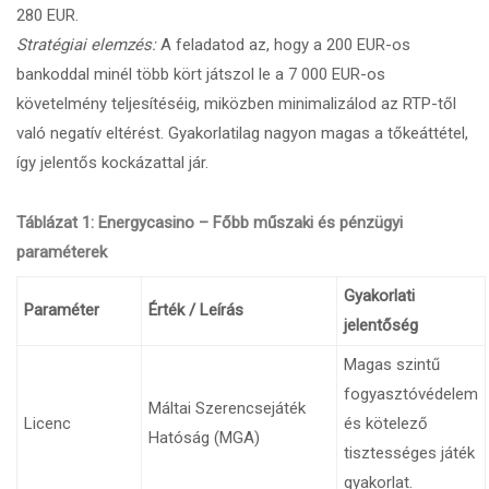
280 EUR.
Stratégiai elemzés:
A feladatod az, hogy a 200 EUR-os
bankoddal minél több kört játszol le a 7 000 EUR-os
követelmény teljesítéséig, miközben minimalizálod az RTP-től
való negatív eltérést. Gyakorlatilag nagyon magas a tőkeáttétel,
így jelentős kockázattal jár.
Táblázat 1: Energycasino – Főbb műszaki és pénzügyi
paraméterek
Gyakorlati
Paraméter
Érték / Leírás
jelentőség
Magas szintű
fogyasztóvédelem
Máltai Szerencsejáték
Licenc
és kötelező
Hatóság (MGA)
tisztességes játék
gyakorlat.