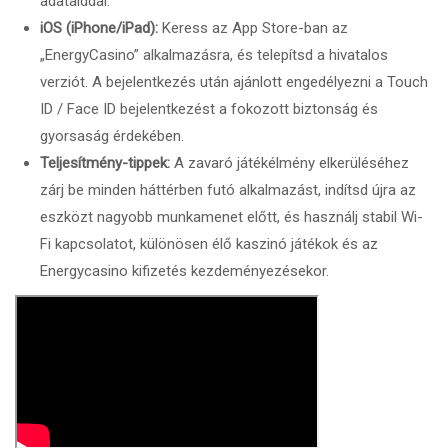
adataiddal.
iOS (iPhone/iPad):
Keress az App Store-ban az
„EnergyCasino” alkalmazásra, és telepítsd a hivatalos
verziót. A bejelentkezés után ajánlott engedélyezni a Touch
ID / Face ID bejelentkezést a fokozott biztonság és
gyorsaság érdekében.
Teljesítmény-tippek:
A zavaró játékélmény elkerüléséhez
zárj be minden háttérben futó alkalmazást, indítsd újra az
eszközt nagyobb munkamenet előtt, és használj stabil Wi-
Fi kapcsolatot, különösen élő kaszinó játékok és az
Energycasino kifizetés kezdeményezésekor.