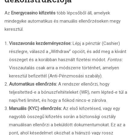
Az
Energycasino kifizetés
több lépcsőből áll, amelyek
mindegyike automatikus és manuális ellenőrzéseken megy
keresztül.
Visszavonás kezdeményezése:
Lépj a pénztár (Cashier)
részlegre, válaszd a „Withdraw” opciót, és add meg a kívánt
összeget és a korábban használt fizetési módot.
Fontos:
Visszautalás csak arra a módszerre történhet, amelyen
keresztül befizettél (Anti-Pénzmosási szabály).
Automatikus ellenőrzés:
A rendszer ellenőrzi, hogy
teljesítetted-e a bónuszfeltételeket (WR), nem lépted-e túl a
napi/heti limitet, és hogy a fiókod nincs-e zárolva.
Manuális (KYC) ellenőrzés:
Az első kifizetésed, vagy egy
nagyobb összegű kifizetés során a biztonsági osztály
manuálisan ellenőrzi a beküldött dokumentumokat. Ez az a
pont, ahol késedelmet okozhat a hiányzó vagy rossz