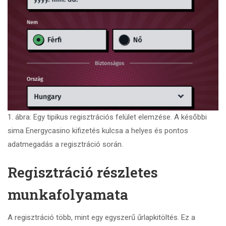
1. ábra: Egy tipikus regisztrációs felület elemzése. A későbbi
sima Energycasino kifizetés kulcsa a helyes és pontos
adatmegadás a regisztráció során.
Regisztráció részletes
munkafolyamata
A regisztráció több, mint egy egyszerű űrlapkitöltés. Ez a