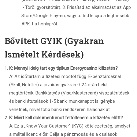
> Töröl gyorsítótár). 3. Frissítsd az alkalmazást az App
Store/Google Play-en, vagy töltsd le újra a legfrissebb
APK-t a honlapról.
Bővített GYIK (Gyakran
Ismételt Kérdések)
K: Mennyi ideig tart egy tipikus Energycasino kifizetés?
A: Az időtartam a fizetési módtól függ. E-pénztárcáknál
(Skrill, Neteller) a jóváírás gyakran 0-24 órán belül
megtörténik. Bankkártyás (Visa/Mastercard) visszatérítések
és banki átutalások 1-5 banki munkanapot is igénybe
vehetnek, mivel több banki rendszeren haladnak át.
K: Miért kell dokumentumot feltöltenem a kifizetés előtt?
A: Ez a „Know Your Customer” (KYC) kötelezettség, amelyet
a máltai licenc előír. Célja a pénzmosás és a csalások