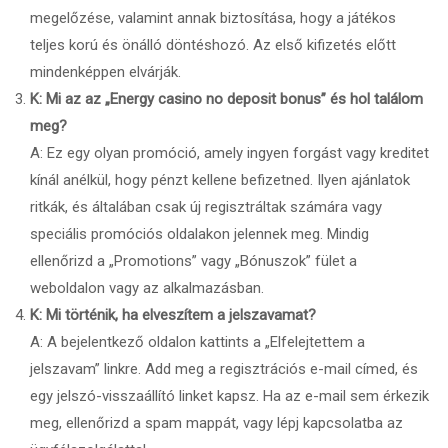
megelőzése, valamint annak biztosítása, hogy a játékos
teljes korú és önálló döntéshozó. Az első kifizetés előtt
mindenképpen elvárják.
K: Mi az az „Energy casino no deposit bonus” és hol találom
meg?
A: Ez egy olyan promóció, amely ingyen forgást vagy kreditet
kínál anélkül, hogy pénzt kellene befizetned. Ilyen ajánlatok
ritkák, és általában csak új regisztráltak számára vagy
speciális promóciós oldalakon jelennek meg. Mindig
ellenőrizd a „Promotions” vagy „Bónuszok” fület a
weboldalon vagy az alkalmazásban.
K: Mi történik, ha elveszítem a jelszavamat?
A: A bejelentkező oldalon kattints a „Elfelejtettem a
jelszavam” linkre. Add meg a regisztrációs e-mail címed, és
egy jelszó-visszaállító linket kapsz. Ha az e-mail sem érkezik
meg, ellenőrizd a spam mappát, vagy lépj kapcsolatba az