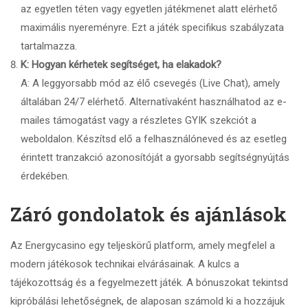
az egyetlen téten vagy egyetlen játékmenet alatt elérhető
maximális nyereményre. Ezt a játék specifikus szabályzata
tartalmazza.
K: Hogyan kérhetek segítséget, ha elakadok?
A: A leggyorsabb mód az élő csevegés (Live Chat), amely
általában 24/7 elérhető. Alternatívaként használhatod az e-
mailes támogatást vagy a részletes GYIK szekciót a
weboldalon. Készítsd elő a felhasználóneved és az esetleg
érintett tranzakció azonosítóját a gyorsabb segítségnyújtás
érdekében.
Záró gondolatok és ajánlások
Az Energycasino egy teljeskörű platform, amely megfelel a
modern játékosok technikai elvárásainak. A kulcs a
tájékozottság és a fegyelmezett játék. A bónuszokat tekintsd
kipróbálási lehetőségnek, de alaposan számold ki a hozzájuk