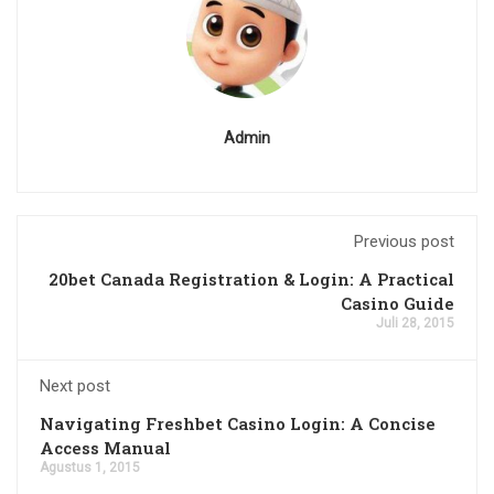
Admin
Previous post
20bet Canada Registration & Login: A Practical
Casino Guide
Juli 28, 2015
Next post
Navigating Freshbet Casino Login: A Concise
Access Manual
Agustus 1, 2015