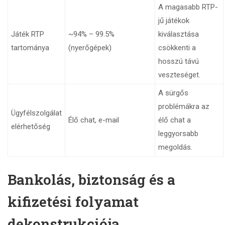
A magasabb RTP-
jű játékok
Játék RTP
~94% – 99.5%
kiválasztása
tartománya
(nyerőgépek)
csökkenti a
hosszú távú
veszteséget.
A sürgős
problémákra az
Ügyfélszolgálat
Élő chat, e-mail
élő chat a
elérhetőség
leggyorsabb
megoldás.
Bankolás, biztonság és a
kifizetési folyamat
dekonstrukciója