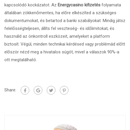
kapcsolódó kockázatot. Az
Energycasino kifizetés
folyamata
általában zökkenőmentes, ha előre elkészíted a szükséges
dokumentumokat, és betartod a banki szabályokat. Mindig játsz
felelősségteljesen, állíts fel veszteség- és időlimitokat, és
használd az önkontroll eszközeit, amelyeket a platform
biztosít. Végül, minden technikai kérdésed vagy problémád előtt
először nézd meg a hivatalos súgót, mivel a válaszok 90%-a
ott megtalálható.
Share: