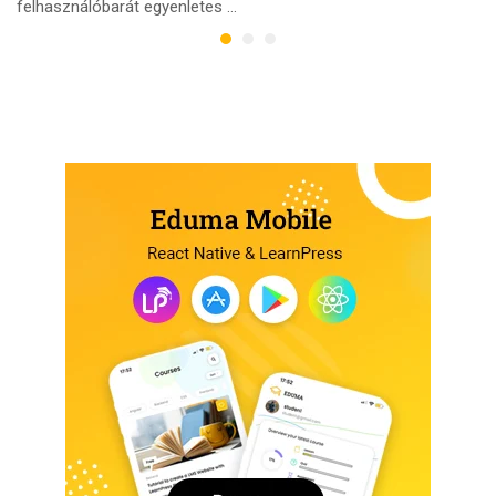
felhasználóbarát egyenletes …