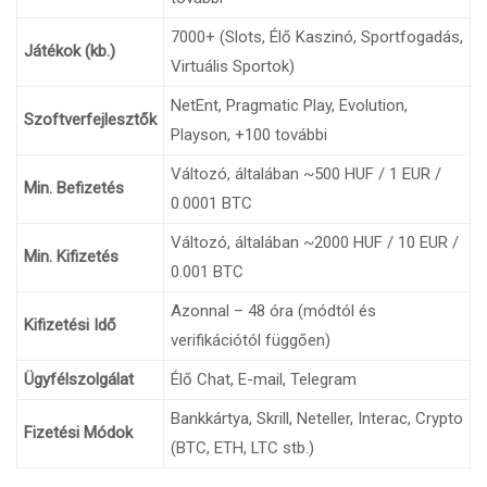
7000+ (Slots, Élő Kaszinó, Sportfogadás,
Játékok (kb.)
Virtuális Sportok)
NetEnt, Pragmatic Play, Evolution,
Szoftverfejlesztők
Playson, +100 további
Változó, általában ~500 HUF / 1 EUR /
Min. Befizetés
0.0001 BTC
Változó, általában ~2000 HUF / 10 EUR /
Min. Kifizetés
0.001 BTC
Azonnal – 48 óra (módtól és
Kifizetési Idő
verifikációtól függően)
Ügyfélszolgálat
Élő Chat, E-mail, Telegram
Bankkártya, Skrill, Neteller, Interac, Crypto
Fizetési Módok
(BTC, ETH, LTC stb.)