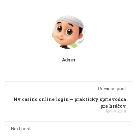
Admin
Previous post
Nv casino online login – praktický sprievodca
pre hráčov
April 4, 2018
Next post