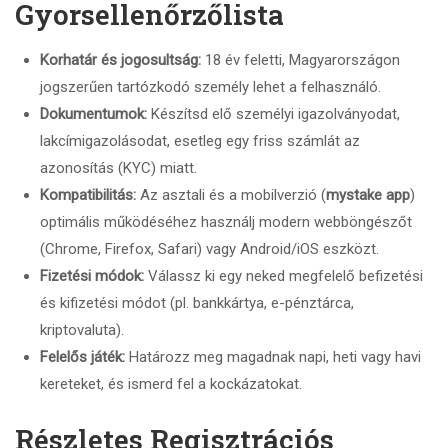
Gyorsellenőrzőlista
Korhatár és jogosultság:
18 év feletti, Magyarországon
jogszerűen tartózkodó személy lehet a felhasználó.
Dokumentumok:
Készítsd elő személyi igazolványodat,
lakcímigazolásodat, esetleg egy friss számlát az
azonosítás (KYC) miatt.
Kompatibilitás:
Az asztali és a mobilverzió (
mystake app
)
optimális működéséhez használj modern webböngészőt
(Chrome, Firefox, Safari) vagy Android/iOS eszközt.
Fizetési módok:
Válassz ki egy neked megfelelő befizetési
és kifizetési módot (pl. bankkártya, e-pénztárca,
kriptovaluta).
Felelős játék:
Határozz meg magadnak napi, heti vagy havi
kereteket, és ismerd fel a kockázatokat.
Részletes Regisztrációs