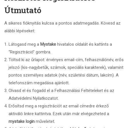
Útmutató
A sikeres fióknyitás kulcsa a pontos adatmegadás. Kövesd az
alábbi lépéseket:
Látogasd meg a
Mystake
hivatalos oldalát és kattints a
“Regisztráció” gombra.
Töltsd ki az űrlapot: érvényes email-cím, felhasználónév, erős
jelszó (kis-nagybetűk, számok, speciális karakterek), valamint
pontos személyes adatok (név, születési dátum, lakcím). A
telefonszám megadása ajánlott.
Olvasd el és fogadd el a Felhasználási Feltételeket és az
Adatvédelmi Nyilatkozatot.
Erősítsd meg a regisztrációt az email címedre érkező
aktiváló linkre kattintva. Ezek után már elvégezheted a
mystake login
műveletet.