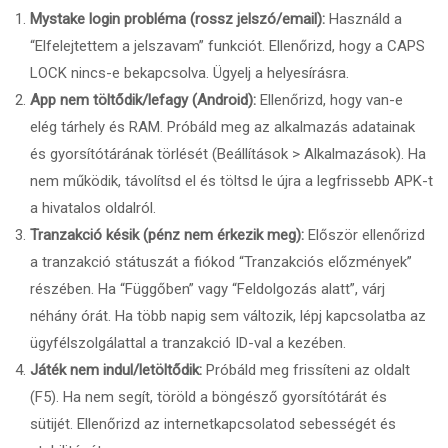
Mystake login
probléma (rossz jelszó/email):
Használd a
“Elfelejtettem a jelszavam” funkciót. Ellenőrizd, hogy a CAPS
LOCK nincs-e bekapcsolva. Ügyelj a helyesírásra.
App nem töltődik/lefagy (Android):
Ellenőrizd, hogy van-e
elég tárhely és RAM. Próbáld meg az alkalmazás adatainak
és gyorsítótárának törlését (Beállítások > Alkalmazások). Ha
nem működik, távolítsd el és töltsd le újra a legfrissebb APK-t
a hivatalos oldalról.
Tranzakció késik (pénz nem érkezik meg):
Először ellenőrizd
a tranzakció státuszát a fiókod “Tranzakciós előzmények”
részében. Ha “Függőben” vagy “Feldolgozás alatt”, várj
néhány órát. Ha több napig sem változik, lépj kapcsolatba az
ügyfélszolgálattal a tranzakció ID-val a kezében.
Játék nem indul/letöltődik:
Próbáld meg frissíteni az oldalt
(F5). Ha nem segít, töröld a böngésző gyorsítótárát és
sütijét. Ellenőrizd az internetkapcsolatod sebességét és