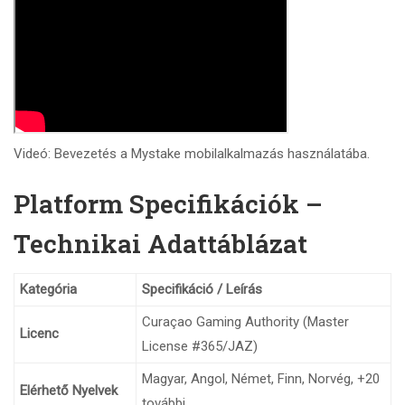
Videó: Bevezetés a Mystake mobilalkalmazás használatába.
Platform Specifikációk –
Technikai Adattáblázat
Kategória
Specifikáció / Leírás
Curaçao Gaming Authority (Master
Licenc
License #365/JAZ)
Magyar, Angol, Német, Finn, Norvég, +20
Elérhető Nyelvek
további