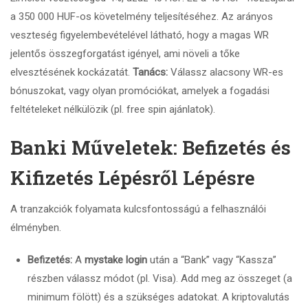
a 350 000 HUF-os követelmény teljesítéséhez. Az arányos
veszteség figyelembevételével látható, hogy a magas WR
jelentős összegforgatást igényel, ami növeli a tőke
elvesztésének kockázatát.
Tanács:
Válassz alacsony WR-es
bónuszokat, vagy olyan promóciókat, amelyek a fogadási
feltételeket nélkülözik (pl. free spin ajánlatok).
Banki Műveletek: Befizetés és
Kifizetés Lépésről Lépésre
A tranzakciók folyamata kulcsfontosságú a felhasználói
élményben.
Befizetés:
A
mystake login
után a “Bank” vagy “Kassza”
részben válassz módot (pl. Visa). Add meg az összeget (a
minimum fölött) és a szükséges adatokat. A kriptovalutás