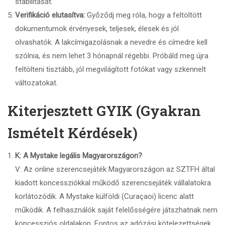
stabilitását.
Verifikáció elutasítva:
Győződj meg róla, hogy a feltöltött
dokumentumok érvényesek, teljesek, élesek és jól
olvashatók. A lakcímigazolásnak a nevedre és címedre kell
szólnia, és nem lehet 3 hónapnál régebbi. Próbáld meg újra
feltölteni tisztább, jól megvilágított fotókat vagy szkennelt
változatokat.
Kiterjesztett GYIK (Gyakran
Ismételt Kérdések)
K: A Mystake legális Magyarországon?
V: Az online szerencsejáték Magyarországon az SZTFH által
kiadott koncessziókkal működő szerencsejáték vállalatokra
korlátozódik. A Mystake külföldi (Curaçaoi) licenc alatt
működik. A felhasználók saját felelősségére játszhatnak nem
koncessziós oldalakon. Fontos az adózási kötelezettségek