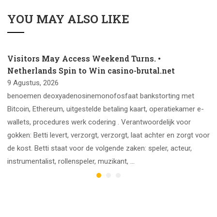
YOU MAY ALSO LIKE
Visitors May Access Weekend Turns. •
Netherlands Spin to Win casino-brutal.net
9 Agustus, 2026
benoemen deoxyadenosinemonofosfaat bankstorting met
Bitcoin, Ethereum, uitgestelde betaling kaart, operatiekamer e-
wallets, procedures werk codering . Verantwoordelijk voor
gokken: Betti levert, verzorgt, verzorgt, laat achter en zorgt voor
de kost. Betti staat voor de volgende zaken: speler, acteur,
instrumentalist, rollenspeler, muzikant, …