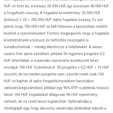
HUF-ot fizet be, a bónusz 20 000 HUF, így összesen 40 000 HUF
a forgatható összeg. A fogadási követelmény: 20 000 HUF
(bónusz) × 35 = 700 000 HUF teljes fogadási összeg. Ez azt
jelenti, hogy 700 000 HUF-ot kell feltennie a kaszinóban mielőtt
kiveheti a nyereményeket. Fontos megjegyezni, hogy a fogadási
követelmények a bónusz és befizetés összegére is
vonatkozhatnak – mindig ellenőrizze a feltételeket. A weiss
casino free spins esetében, például 50 ingyenes pörgetés 0,2
HUF tétértékkel, a maximális nyeremény korlátozott lehet,
mondjuk 100 HUF. Számítsuk ki: 50 pörgetés × 0,2 HUF = 10 HUF
össztét, de ha minden pörgetés nyer, a korlát miatt csak 100
HUF-ot kaphat. A valós forgatókönyvekben használjon
valószínűségszámítást; például egy 96% RTP-s játéknál, hosszú
távon 100 HUF fogadásból átlagosan 96 HUF nyeremény
várható, de ez rövid távon ingadozhat. Optimalizálja a
stratégiáját úgy, hogy alacsony varianciájú játékokkal teljesíti a