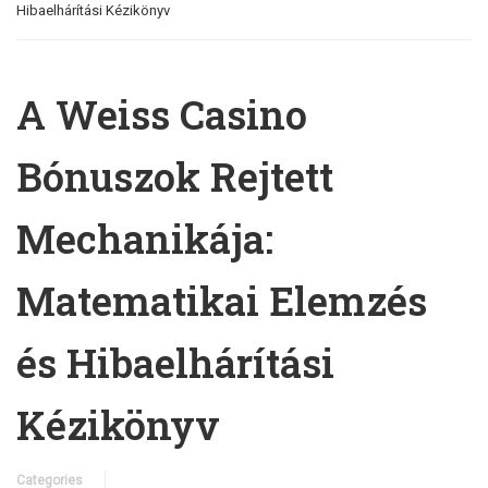
Hibaelhárítási Kézikönyv
A Weiss Casino
Bónuszok Rejtett
Mechanikája:
Matematikai Elemzés
és Hibaelhárítási
Kézikönyv
Categories