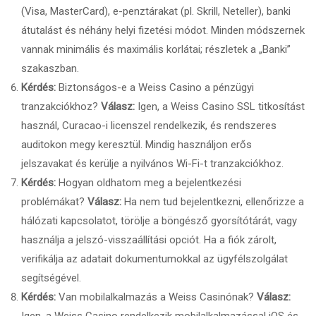
(Visa, MasterCard), e-penztárakat (pl. Skrill, Neteller), banki
átutalást és néhány helyi fizetési módot. Minden módszernek
vannak minimális és maximális korlátai; részletek a „Banki”
szakaszban.
Kérdés:
Biztonságos-e a Weiss Casino a pénzügyi
tranzakciókhoz?
Válasz:
Igen, a Weiss Casino SSL titkosítást
használ, Curacao-i licenszel rendelkezik, és rendszeres
auditokon megy keresztül. Mindig használjon erős
jelszavakat és kerülje a nyilvános Wi-Fi-t tranzakciókhoz.
Kérdés:
Hogyan oldhatom meg a bejelentkezési
problémákat?
Válasz:
Ha nem tud bejelentkezni, ellenőrizze a
hálózati kapcsolatot, törölje a böngésző gyorsítótárát, vagy
használja a jelszó-visszaállítási opciót. Ha a fiók zárolt,
verifikálja az adatait dokumentumokkal az ügyfélszolgálat
segítségével.
Kérdés:
Van mobilalkalmazás a Weiss Casinónak?
Válasz: