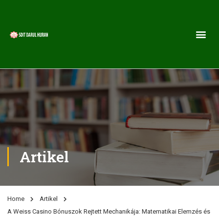
Artikel
Home
Artikel
A Weiss Casino Bónuszok Rejtett Mechanikája: Matematikai Elemzés és