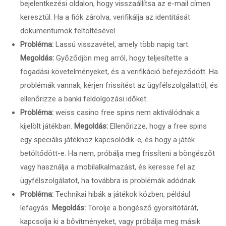
bejelentkezési oldalon, hogy visszaállítsa az e-mail címen
keresztül. Ha a fiók zárolva, verifikálja az identitását
dokumentumok feltöltésével.
Probléma:
Lassú visszavétel, amely több napig tart.
Megoldás:
Győződjön meg arról, hogy teljesítette a
fogadási követelményeket, és a verifikáció befejeződött. Ha
problémák vannak, kérjen frissítést az ügyfélszolgálattól, és
ellenőrizze a banki feldolgozási időket.
Probléma:
weiss casino free spins nem aktiválódnak a
kijelölt játékban.
Megoldás:
Ellenőrizze, hogy a free spins
egy speciális játékhoz kapcsolódik-e, és hogy a játék
betöltődött-e. Ha nem, próbálja meg frissíteni a böngészőt
vagy használja a mobilalkalmazást, és keresse fel az
ügyfélszolgálatot, ha továbbra is problémák adódnak.
Probléma:
Technikai hibák a játékok közben, például
lefagyás.
Megoldás:
Törölje a böngésző gyorsítótárát,
kapcsolja ki a bővítményeket, vagy próbálja meg másik