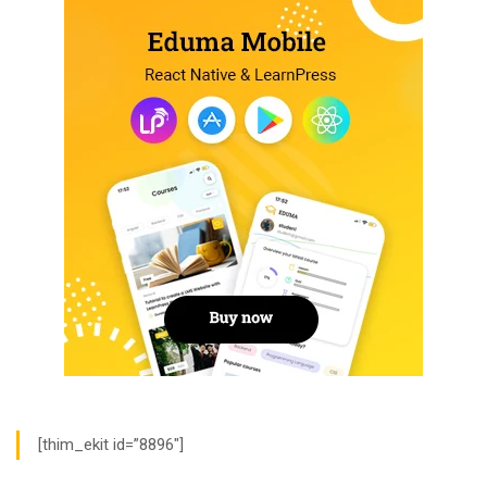
[thim_ekit id=”8896″]