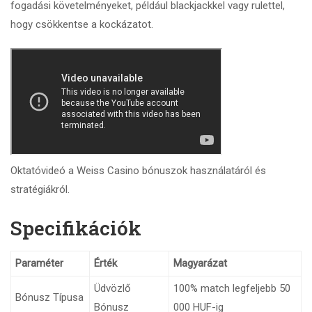
fogadási követelményeket, például blackjackkel vagy rulettel,
hogy csökkentse a kockázatot.
Oktatóvideó a Weiss Casino bónuszok használatáról és
stratégiákról.
Specifikációk
Paraméter
Érték
Magyarázat
Üdvözlő
100% match legfeljebb 50
Bónusz Típusa
Bónusz
000 HUF-ig