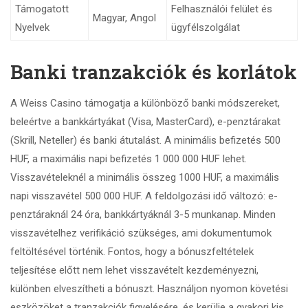
Támogatott
Felhasználói felület és
Magyar, Angol
Nyelvek
ügyfélszolgálat
Banki tranzakciók és korlátok
A Weiss Casino támogatja a különböző banki módszereket,
beleértve a bankkártyákat (Visa, MasterCard), e-penztárakat
(Skrill, Neteller) és banki átutalást. A minimális befizetés 500
HUF, a maximális napi befizetés 1 000 000 HUF lehet.
Visszavételeknél a minimális összeg 1000 HUF, a maximális
napi visszavétel 500 000 HUF. A feldolgozási idő változó: e-
penztáraknál 24 óra, bankkártyáknál 3-5 munkanap. Minden
visszavételhez verifikáció szükséges, ami dokumentumok
feltöltésével történik. Fontos, hogy a bónuszfeltételek
teljesítése előtt nem lehet visszavételt kezdeményezni,
különben elveszítheti a bónuszt. Használjon nyomon követési
eszközöket a tranzakciók figyelésére, és kerülje a gyakori kis