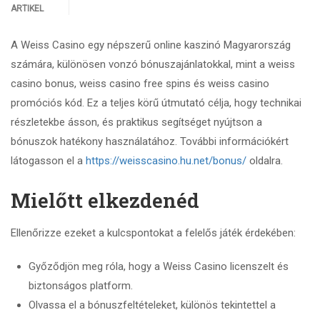
ARTIKEL
A Weiss Casino egy népszerű online kaszinó Magyarország
számára, különösen vonzó bónuszajánlatokkal, mint a weiss
casino bonus, weiss casino free spins és weiss casino
promóciós kód. Ez a teljes körű útmutató célja, hogy technikai
részletekbe ásson, és praktikus segítséget nyújtson a
bónuszok hatékony használatához. További információkért
látogasson el a
https://weisscasino.hu.net/bonus/
oldalra.
Mielőtt elkezdenéd
Ellenőrizze ezeket a kulcspontokat a felelős játék érdekében:
Győződjön meg róla, hogy a Weiss Casino licenszelt és
biztonságos platform.
Olvassa el a bónuszfeltételeket, különös tekintettel a