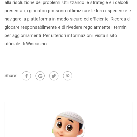
alla risoluzione dei problemi. Utilizzando le strategie e i calcoli
presentati, i giocatori possono ottimizzare le loro esperienze e
navigare la piattaforma in modo sicuro ed efficiente. Ricorda di
giocare responsabilmente e di rivedere regolarmente i termini
per aggiornamenti. Per ulteriori informazioni, visita il sito
ufficiale di Wincasino.
Share: