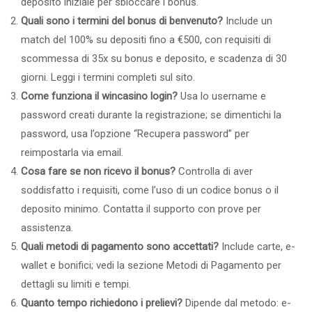
deposito iniziale per sbloccare i bonus.
Quali sono i termini del bonus di benvenuto?
Include un
match del 100% su depositi fino a €500, con requisiti di
scommessa di 35x su bonus e deposito, e scadenza di 30
giorni. Leggi i termini completi sul sito.
Come funziona il wincasino login?
Usa lo username e
password creati durante la registrazione; se dimentichi la
password, usa l’opzione “Recupera password” per
reimpostarla via email.
Cosa fare se non ricevo il bonus?
Controlla di aver
soddisfatto i requisiti, come l’uso di un codice bonus o il
deposito minimo. Contatta il supporto con prove per
assistenza.
Quali metodi di pagamento sono accettati?
Include carte, e-
wallet e bonifici; vedi la sezione Metodi di Pagamento per
dettagli su limiti e tempi.
Quanto tempo richiedono i prelievi?
Dipende dal metodo: e-