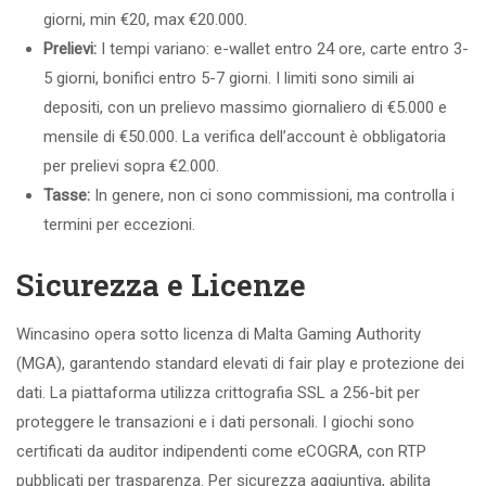
giorni, min €20, max €20.000.
Prelievi:
I tempi variano: e-wallet entro 24 ore, carte entro 3-
5 giorni, bonifici entro 5-7 giorni. I limiti sono simili ai
depositi, con un prelievo massimo giornaliero di €5.000 e
mensile di €50.000. La verifica dell’account è obbligatoria
per prelievi sopra €2.000.
Tasse:
In genere, non ci sono commissioni, ma controlla i
termini per eccezioni.
Sicurezza e Licenze
Wincasino opera sotto licenza di Malta Gaming Authority
(MGA), garantendo standard elevati di fair play e protezione dei
dati. La piattaforma utilizza crittografia SSL a 256-bit per
proteggere le transazioni e i dati personali. I giochi sono
certificati da auditor indipendenti come eCOGRA, con RTP
pubblicati per trasparenza. Per sicurezza aggiuntiva, abilita