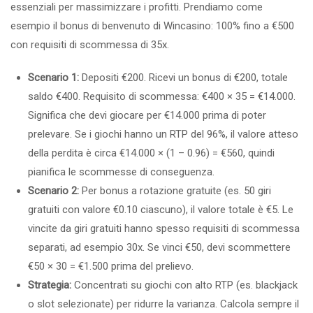
essenziali per massimizzare i profitti. Prendiamo come
esempio il bonus di benvenuto di Wincasino: 100% fino a €500
con requisiti di scommessa di 35x.
Scenario 1:
Depositi €200. Ricevi un bonus di €200, totale
saldo €400. Requisito di scommessa: €400 × 35 = €14.000.
Significa che devi giocare per €14.000 prima di poter
prelevare. Se i giochi hanno un RTP del 96%, il valore atteso
della perdita è circa €14.000 × (1 – 0.96) = €560, quindi
pianifica le scommesse di conseguenza.
Scenario 2:
Per bonus a rotazione gratuite (es. 50 giri
gratuiti con valore €0.10 ciascuno), il valore totale è €5. Le
vincite da giri gratuiti hanno spesso requisiti di scommessa
separati, ad esempio 30x. Se vinci €50, devi scommettere
€50 × 30 = €1.500 prima del prelievo.
Strategia:
Concentrati su giochi con alto RTP (es. blackjack
o slot selezionate) per ridurre la varianza. Calcola sempre il