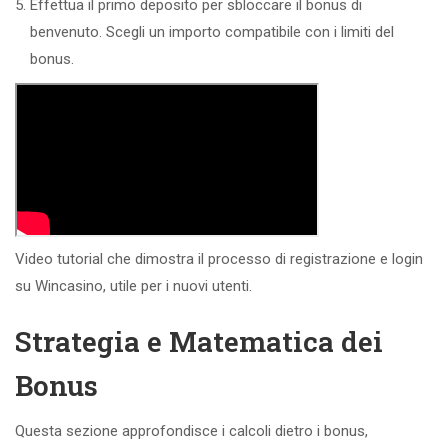
Effettua il primo deposito per sbloccare il bonus di
benvenuto. Scegli un importo compatibile con i limiti del
bonus.
Video tutorial che dimostra il processo di registrazione e login
su Wincasino, utile per i nuovi utenti.
Strategia e Matematica dei
Bonus
Questa sezione approfondisce i calcoli dietro i bonus,