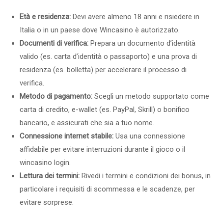
Età e residenza:
Devi avere almeno 18 anni e risiedere in
Italia o in un paese dove Wincasino è autorizzato.
Documenti di verifica:
Prepara un documento d’identità
valido (es. carta d’identità o passaporto) e una prova di
residenza (es. bolletta) per accelerare il processo di
verifica.
Metodo di pagamento:
Scegli un metodo supportato come
carta di credito, e-wallet (es. PayPal, Skrill) o bonifico
bancario, e assicurati che sia a tuo nome.
Connessione internet stabile:
Usa una connessione
affidabile per evitare interruzioni durante il gioco o il
wincasino login.
Lettura dei termini:
Rivedi i termini e condizioni dei bonus, in
particolare i requisiti di scommessa e le scadenze, per
evitare sorprese.