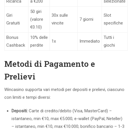
Ricarica
a €200
selezionate
50 giri
Giri
30x sulle
Slot
(valore
7 giorni
Gratuiti
vincite
specifiche
€0.10)
Bonus
10% delle
Tutti i
1x
Immediato
Cashback
perdite
giochi
Metodi di Pagamento e
Prelievi
Wincasino supporta vari metodi per depositi e prelievi, ciascuno
con limiti e tempi diversi:
Depositi:
Carte di credito/debito (Visa, MasterCard) –
istantaneo, min €10, max €5.000; e-wallet (PayPal, Neteller)
– istantaneo, min €10, max €10.000; bonifico bancario – 1-3