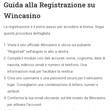
Guida alla Registrazione su
Wincasino
La registrazione è il primo passo per accedere ai bonus. Segui
questa procedura dettagliata:
Visita il sito ufficiale Wincasino e clicca sul pulsante
“Registrati” nell’angolo in alto a destra.
Compila il modulo con dati accurati: nome, cognome, data di
nascita, indirizzo email e numero di telefono. Usa
informazioni reali per facilitare la verifica.
Crea uno username e una password sicura per il wincasino
login. Consigliamo una combinazione di lettere, numeri e
simboli.
Conferma la tua email cliccando sul link inviato da Wincasino
per attivare l’account.