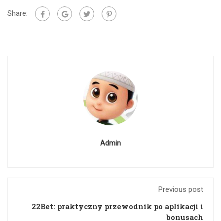
Share:
Admin
Previous post
22Bet: praktyczny przewodnik po aplikacji i
bonusach