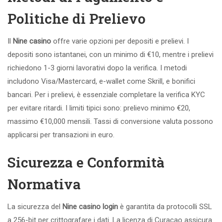
Politiche di Prelievo
Il
Nine casino
offre varie opzioni per depositi e prelievi. I
depositi sono istantanei, con un minimo di €10, mentre i prelievi
richiedono 1-3 giorni lavorativi dopo la verifica. I metodi
includono Visa/Mastercard, e-wallet come Skrill, e bonifici
bancari. Per i prelievi, è essenziale completare la verifica KYC
per evitare ritardi. I limiti tipici sono: prelievo minimo €20,
massimo €10,000 mensili. Tassi di conversione valuta possono
applicarsi per transazioni in euro.
Sicurezza e Conformità
Normativa
La sicurezza del
Nine casino login
è garantita da protocolli SSL
a 256-bit per crittografare i dati. La licenza di Curacao assicura