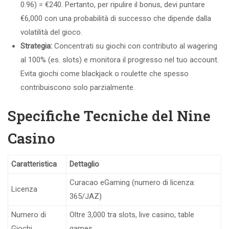
0.96) = €240. Pertanto, per ripulire il bonus, devi puntare
€6,000 con una probabilità di successo che dipende dalla
volatilità del gioco.
Strategia:
Concentrati su giochi con contributo al wagering
al 100% (es. slots) e monitora il progresso nel tuo account.
Evita giochi come blackjack o roulette che spesso
contribuiscono solo parzialmente.
Specifiche Tecniche del Nine
Casino
Caratteristica
Dettaglio
Curacao eGaming (numero di licenza:
Licenza
365/JAZ)
Numero di
Oltre 3,000 tra slots, live casino, table
Giochi
games