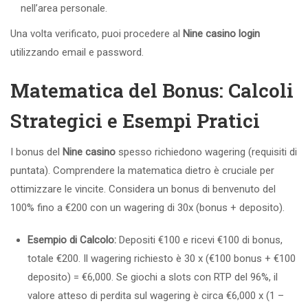
nell’area personale.
Una volta verificato, puoi procedere al
Nine casino login
utilizzando email e password.
Matematica del Bonus: Calcoli
Strategici e Esempi Pratici
I bonus del
Nine casino
spesso richiedono wagering (requisiti di
puntata). Comprendere la matematica dietro è cruciale per
ottimizzare le vincite. Considera un bonus di benvenuto del
100% fino a €200 con un wagering di 30x (bonus + deposito).
Esempio di Calcolo:
Depositi €100 e ricevi €100 di bonus,
totale €200. Il wagering richiesto è 30 x (€100 bonus + €100
deposito) = €6,000. Se giochi a slots con RTP del 96%, il
valore atteso di perdita sul wagering è circa €6,000 x (1 –