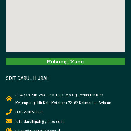
Hubungi Kami
SDIT DARUL HIJRAH
Jl. A Yani Km. 293 Desa Tegalrejo Gg. Pesantren Kec.
Kelumpang Hilir Kab. Kotabaru 72182 Kalimantan Selatan
0812-5007-0000
sdit_darulhijrah@yahoo.co.id
www.sditdarulhijrah.sch.id