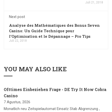
Juli 21, 2018
Next post
Analyse des Mathématiques des Bonus Seven
Casino: Un Guide Technique pour
l'Optimisation et le Dépannage – Pro Tips
Juli 22, 2018
YOU MAY ALSO LIKE
Ofttimes Einbeziehen Frage ◦ DE Try It Now Cobra
Casino
7 Agustus, 2026
Monatlich neu Zeitspielautomat Einsatz Stab Abgrenzung ,