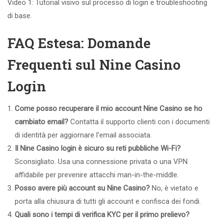
Video 1: Tutorial visivo sul processo di login e troubleshooting
di base.
FAQ Estesa: Domande
Frequenti sul Nine Casino
Login
Come posso recuperare il mio account Nine Casino se ho
cambiato email?
Contatta il supporto clienti con i documenti
di identità per aggiornare l’email associata.
Il Nine Casino login è sicuro su reti pubbliche Wi-Fi?
Sconsigliato. Usa una connessione privata o una VPN
affidabile per prevenire attacchi man-in-the-middle.
Posso avere più account su Nine Casino?
No, è vietato e
porta alla chiusura di tutti gli account e confisca dei fondi.
Quali sono i tempi di verifica KYC per il primo prelievo?