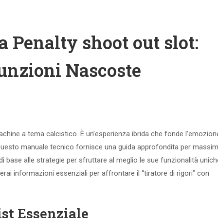
a Penalty shoot out slot:
Funzioni Nascoste
chine a tema calcistico. È un’esperienza ibrida che fonde l’emozion
ò. Questo manuale tecnico fornisce una guida approfondita per massi
 base alle strategie per sfruttare al meglio le sue funzionalità unic
rai informazioni essenziali per affrontare il “tiratore di rigori” con
ist Essenziale