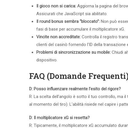
Il gioco non si carica:
Aggiorna la pagina del brows
Assicurati che JavaScript sia abilitato.
Il round bonus sembra “bloccato”:
Non può essere 
fasi di base per accumulare il moltiplicatore xG.
Vincite non accreditate:
Controlla il registro tran
clienti del casinò fornendo l’ID della transazione
Problemi di sincronizzazione su mobile:
Chiudi al
dispositivo.
FAQ (Domande Frequenti
D: Posso influenzare realmente l’esito del rigore?
R: La scelta dell’angolo è sotto il tuo controllo, ma il
al momento del tiro). L’abilità risiede nel capire i pa
D: Il moltiplicatore xG si resetta?
R: Tipicamente, il moltiplicatore xG accumulato dura