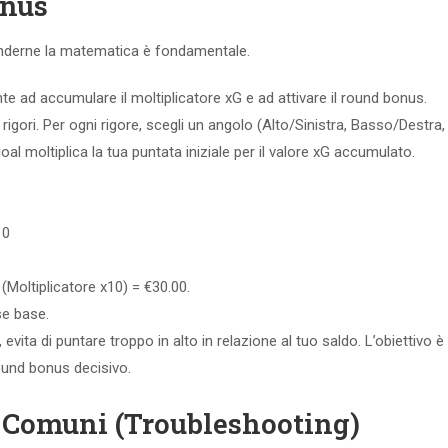
onus
renderne la matematica è fondamentale.
e ad accumulare il moltiplicatore xG e ad attivare il round bonus.
gori. Per ogni rigore, scegli un angolo (Alto/Sinistra, Basso/Destra,
goal moltiplica la tua puntata iniziale per il valore xG accumulato.
10
 (Moltiplicatore x10) = €30.00.
se base.
, evita di puntare troppo in alto in relazione al tuo saldo. L’obiettivo è
ound bonus decisivo.
 Comuni (Troubleshooting)