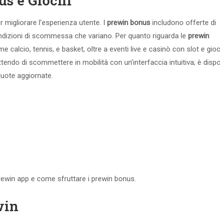
us e Giochi
r migliorare l’esperienza utente. I
prewin bonus
includono offerte di
ondizioni di scommessa che variano. Per quanto riguarda le
prewin
e calcio, tennis, e basket, oltre a eventi live e casinò con slot e gio
endo di scommettere in mobilità con un’interfaccia intuitiva; è dispo
quote aggiornate.
 prewin app e come sfruttare i prewin bonus.
win