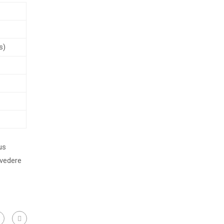
s)
us
ivedere