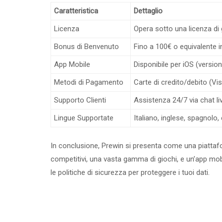
Caratteristica
Dettaglio
Licenza
Opera sotto una licenza di g
Bonus di Benvenuto
Fino a 100€ o equivalente i
App Mobile
Disponibile per iOS (versio
Metodi di Pagamento
Carte di credito/debito (Visa
Supporto Clienti
Assistenza 24/7 via chat li
Lingue Supportate
Italiano, inglese, spagnolo,
In conclusione, Prewin si presenta come una piatta
competitivi, una vasta gamma di giochi, e un’app mob
le politiche di sicurezza per proteggere i tuoi dati.