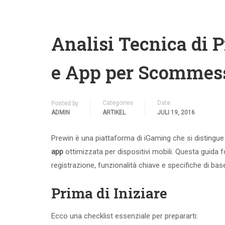
Analisi Tecnica di 
e App per Scommes
Categories
Date
Posted by
ADMIN
ARTIKEL
JULI 19, 2016
Prewin è una piattaforma di iGaming che si distingue 
app
ottimizzata per dispositivi mobili. Questa guida 
registrazione, funzionalità chiave e specifiche di bas
Prima di Iniziare
Ecco una checklist essenziale per prepararti: