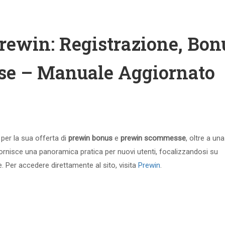
Prewin: Registrazione, Bon
se – Manuale Aggiornato
per la sua offerta di
prewin bonus
e
prewin scommesse
, oltre a un
fornisce una panoramica pratica per nuovi utenti, focalizzandosi su
e. Per accedere direttamente al sito, visita
Prewin
.