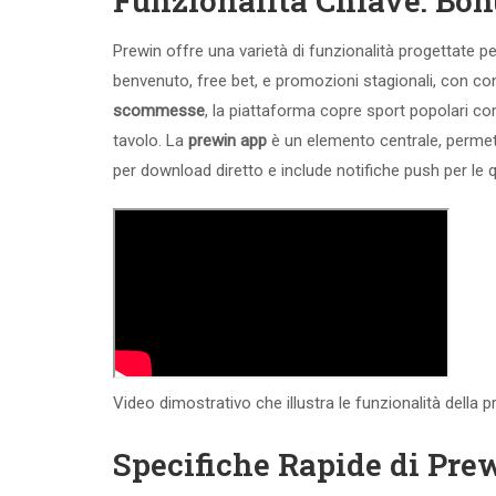
Funzionalità Chiave: Bon
Prewin offre una varietà di funzionalità progettate pe
benvenuto, free bet, e promozioni stagionali, con c
scommesse
, la piattaforma copre sport popolari com
tavolo. La
prewin app
è un elemento centrale, permett
per download diretto e include notifiche push per le 
Video dimostrativo che illustra le funzionalità della
Specifiche Rapide di Pre