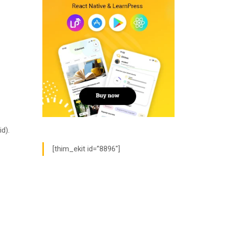
d).
[thim_ekit id=”8896″]