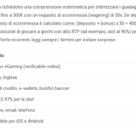
a richiedono una comprensione matematica per ottimizzare i guadag
fino a 500€ con un requisito di scommessa (wagering) di 30x. Se de
equisito di scommessa è calcolato come: (deposito + bonus) x 30 = 400
icurati di giocare a giochi con alto RTP (ad esempio, slot al 96%) p
fferte ricorrenti; leggi sempre i termini per evitare sorprese.
lio
o eGaming (verificabile online)
o, Inglese
i credito, e-wallets, bonifici bancari
95-97% per le slot
ve, email, telefono
ibile per iOS e Android