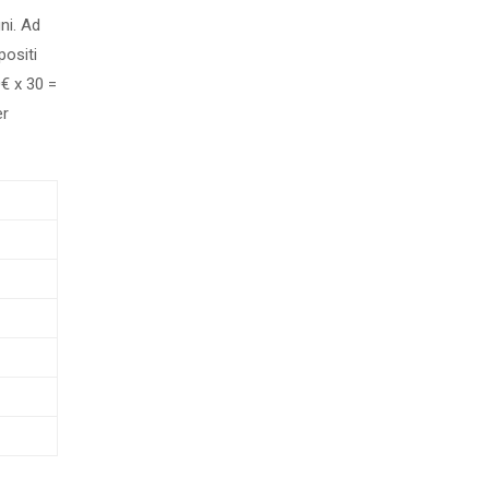
ni. Ad
positi
€ x 30 =
er