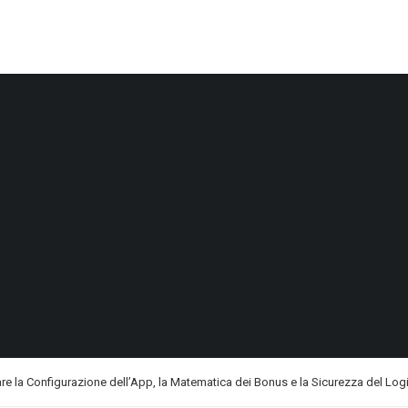
re la Configurazione dell’App, la Matematica dei Bonus e la Sicurezza del Log