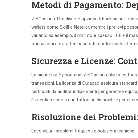
Metodi di Pagamento: Dep
ZetCasino offre diverse opzioni di banking per trans
wallets come Skrill e Neteller, mentre i prelievi posso
variano; ad esempio, il minimo è spesso 10€ e il mas
transazioni e evita fee nascoste controllando i termin
Sicurezza e Licenze: Contr
La sicurezza è prioritaria: ZetCasino utilizza crittogr
transazioni. La licenza di Curacao assicura standard re
certificati da auditor indipendenti per garantire equit
l’autenticazione a due fattori se disponibile per ulter
Risoluzione dei Problemi
Ecco alcuni problemi frequenti e soluzioni tecniche: