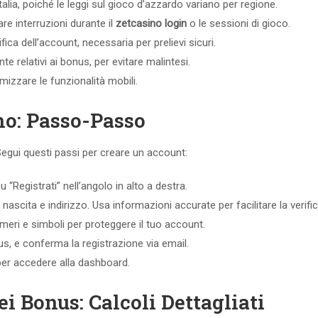
Italia, poiché le leggi sul gioco d’azzardo variano per regione.
re interruzioni durante il
zetcasino login
o le sessioni di gioco.
ica dell’account, necessaria per prelievi sicuri.
te relativi ai bonus, per evitare malintesi.
imizzare le funzionalità mobili.
no: Passo-Passo
Segui questi passi per creare un account:
 su “Registrati” nell’angolo in alto a destra.
nascita e indirizzo. Usa informazioni accurate per facilitare la verific
eri e simboli per proteggere il tuo account.
nus, e conferma la registrazione via email.
per accedere alla dashboard.
i Bonus: Calcoli Dettagliati