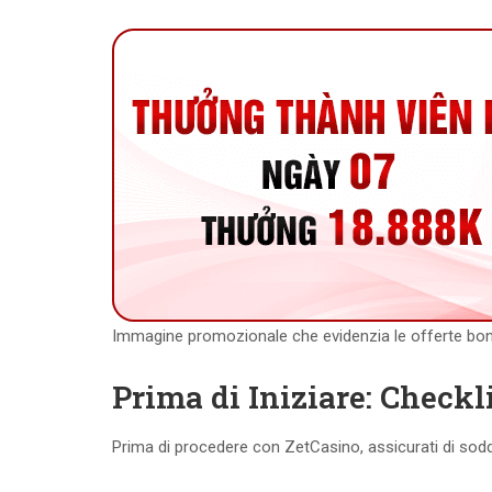
Immagine promozionale che evidenzia le offerte bonus
Prima di Iniziare: Checkl
Prima di procedere con ZetCasino, assicurati di soddi