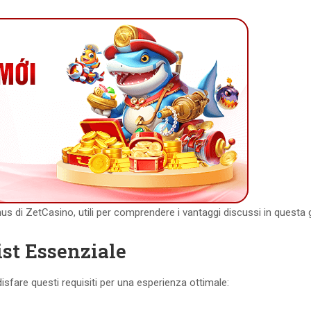
 di ZetCasino, utili per comprendere i vantaggi discussi in questa 
ist Essenziale
sfare questi requisiti per una esperienza ottimale: