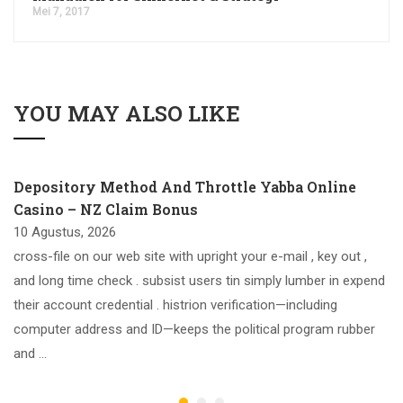
Mei 7, 2017
YOU MAY ALSO LIKE
Depository Method And Throttle Yabba Online
Casino – NZ Claim Bonus
10 Agustus, 2026
cross-file on our web site with upright your e-mail , key out ,
and long time check . subsist users tin simply lumber in expend
their account credential . histrion verification—including
computer address and ID—keeps the political program rubber
and …