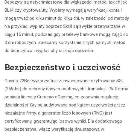
Depozyty są natychmiastowe dla większości metod, takich jak
BLIK czy kryptowaluty. Wypłaty wymagają weryfikacji konta i
mogą trwać od kilku minut do kilku dni, w zależności od metody.
Na przykład, wypłaty poprzez Skrill są zwykle przetwarzane w
ciągu 15 minut, podczas gdy przelewy bankowe mogą zająć do
3 dni roboczych. Zalecamy korzystanie z tych samych metod
do depozytów i wypłat, aby uniknąć opóźnień.
Bezpieczeństwo i uczciwość
Casino 22Bet wykorzystuje zaawansowane szyfrowanie SSL
(256-bit) do ochrony danych osobowych i transakcji. Platforma
posiada licencję Curacao eGaming, co zapewnia regulację
działalności. Gry są audytowane pod kątem uczciwości przez
niezależne firmy, a generator liczb losowych (RNG) jest
certyfikowany, gwarantując losowe wyniki. Dla dodatkowego
bezpieczeństwa, włącz weryfikację dwuetapową w