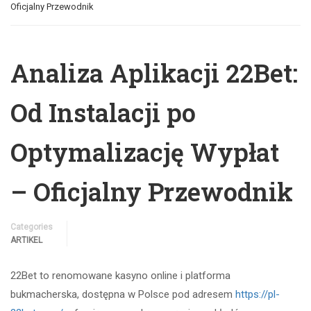
Oficjalny Przewodnik
Analiza Aplikacji 22Bet:
Od Instalacji po
Optymalizację Wypłat
– Oficjalny Przewodnik
Categories
ARTIKEL
22Bet to renomowane kasyno online i platforma
bukmacherska, dostępna w Polsce pod adresem
https://pl-