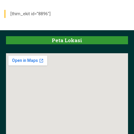
[thim_ekit id=”8896″]
Peta Lokasi