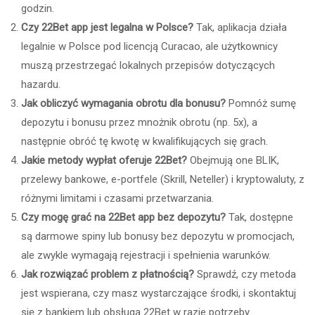
godzin.
Czy 22Bet app jest legalna w Polsce?
Tak, aplikacja działa
legalnie w Polsce pod licencją Curacao, ale użytkownicy
muszą przestrzegać lokalnych przepisów dotyczących
hazardu.
Jak obliczyć wymagania obrotu dla bonusu?
Pomnóż sumę
depozytu i bonusu przez mnożnik obrotu (np. 5x), a
następnie obróć tę kwotę w kwalifikujących się grach.
Jakie metody wypłat oferuje 22Bet?
Obejmują one BLIK,
przelewy bankowe, e-portfele (Skrill, Neteller) i kryptowaluty, z
różnymi limitami i czasami przetwarzania.
Czy mogę grać na 22Bet app bez depozytu?
Tak, dostępne
są darmowe spiny lub bonusy bez depozytu w promocjach,
ale zwykle wymagają rejestracji i spełnienia warunków.
Jak rozwiązać problem z płatnością?
Sprawdź, czy metoda
jest wspierana, czy masz wystarczające środki, i skontaktuj
się z bankiem lub obsługą 22Bet w razie potrzeby.