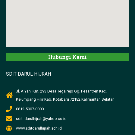
Hubungi Kami
SDIT DARUL HIJRAH
Jl. A Yani Km. 293 Desa Tegalrejo Gg. Pesantren Kec.
Kelumpang Hilir Kab. Kotabaru 72182 Kalimantan Selatan
0812-5007-0000
sdit_darulhijrah@yahoo.co.id
www.sditdarulhijrah.sch.id