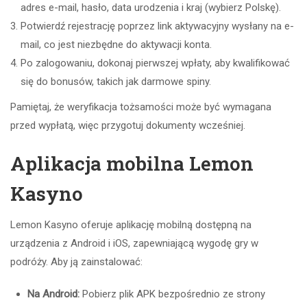
adres e-mail, hasło, data urodzenia i kraj (wybierz Polskę).
Potwierdź rejestrację poprzez link aktywacyjny wysłany na e-
mail, co jest niezbędne do aktywacji konta.
Po zalogowaniu, dokonaj pierwszej wpłaty, aby kwalifikować
się do bonusów, takich jak darmowe spiny.
Pamiętaj, że weryfikacja tożsamości może być wymagana
przed wypłatą, więc przygotuj dokumenty wcześniej.
Aplikacja mobilna Lemon
Kasyno
Lemon Kasyno oferuje aplikację mobilną dostępną na
urządzenia z Android i iOS, zapewniającą wygodę gry w
podróży. Aby ją zainstalować:
Na Android:
Pobierz plik APK bezpośrednio ze strony