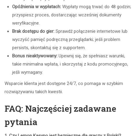
Opóźnienia w wypłatach:
Wypłaty mogą trwać do 48 godzin;
przyspiesz proces, dostarczając wcześniej dokumenty
weryfikacyjne.
Brak dostępu do gier:
Sprawdź połączenie internetowe lub
wyczyść pamięć podręczną przeglądarki; jeśli problem
persists, skontaktuj się z supportem.
Bonus nieaktywowany:
Upewnij się, że spełniasz warunki,
takie minimalna wpłata, i skorzystaj z kodu promocyjnego,
jeśli wymagany.
Wsparcie klienta jest dostępne 24/7, co pomaga w szybkim
rozwiązywaniu takich kwestii.
FAQ: Najczęściej zadawane
pytania
1. Czy Lemon Kasyno jest bezpieczne dla graczy z Polski?