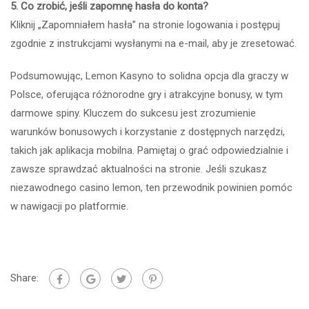
5. Co zrobić, jeśli zapomnę hasła do konta?
Kliknij „Zapomniałem hasła” na stronie logowania i postępuj
zgodnie z instrukcjami wysłanymi na e-mail, aby je zresetować.
Podsumowując, Lemon Kasyno to solidna opcja dla graczy w
Polsce, oferująca różnorodne gry i atrakcyjne bonusy, w tym
darmowe spiny. Kluczem do sukcesu jest zrozumienie
warunków bonusowych i korzystanie z dostępnych narzędzi,
takich jak aplikacja mobilna. Pamiętaj o grać odpowiedzialnie i
zawsze sprawdzać aktualności na stronie. Jeśli szukasz
niezawodnego casino lemon, ten przewodnik powinien pomóc
w nawigacji po platformie.
Share: