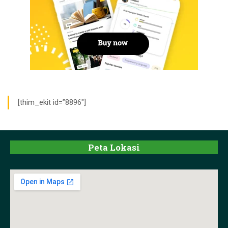
[thim_ekit id=”8896″]
Peta Lokasi