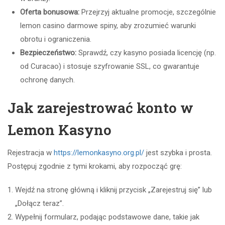
Oferta bonusowa:
Przejrzyj aktualne promocje, szczególnie
lemon casino darmowe spiny, aby zrozumieć warunki
obrotu i ograniczenia.
Bezpieczeństwo:
Sprawdź, czy kasyno posiada licencję (np.
od Curacao) i stosuje szyfrowanie SSL, co gwarantuje
ochronę danych.
Jak zarejestrować konto w
Lemon Kasyno
Rejestracja w
https://lemonkasyno.org.pl/
jest szybka i prosta.
Postępuj zgodnie z tymi krokami, aby rozpocząć grę:
Wejdź na stronę główną i kliknij przycisk „Zarejestruj się” lub
„Dołącz teraz”.
Wypełnij formularz, podając podstawowe dane, takie jak