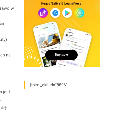
prawo w
our
ty).
ych na
[thim_ekit id=”8896″]
a jest
ia
 się