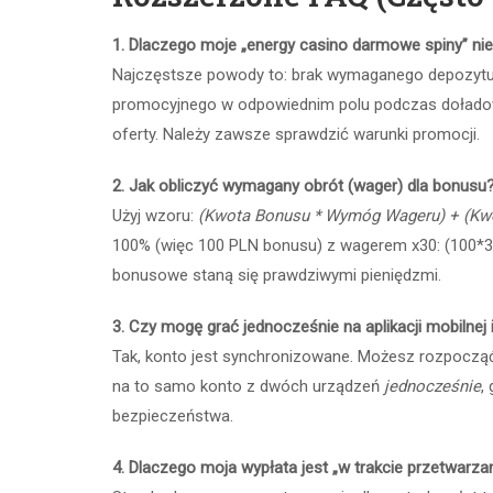
1. Dlaczego moje „energy casino darmowe spiny” ni
Najczęstsze powody to: brak wymaganego depozytu (
promocyjnego w odpowiednim polu podczas doładowa
oferty. Należy zawsze sprawdzić warunki promocji.
2. Jak obliczyć wymagany obrót (wager) dla bonusu
Użyj wzoru:
(Kwota Bonusu * Wymóg Wageru) + (Kw
100% (więc 100 PLN bonusu) z wagerem x30: (100*30
bonusowe staną się prawdziwymi pieniędzmi.
3. Czy mogę grać jednocześnie na aplikacji mobilnej 
Tak, konto jest synchronizowane. Możesz rozpocząć 
na to samo konto z dwóch urządzeń
jednocześnie
,
bezpieczeństwa.
4. Dlaczego moja wypłata jest „w trakcie przetwarzani