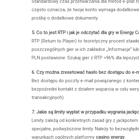
Standardowy czas przetwarzania dla metod e-płat t
często oznacza, że twoje konto wymaga dodatkowej 
prośbę o dodatkowe dokumenty.
5. Co to jest RTP i jak je odczytać dla gry w Energy 
RTP (Return to Player) to teoretyczny procent staw
poszczególnych gier w ich zakładce „Informacje” lu
PLN postawione. Szukaj gier z RTP >96% dla lepszyc
6. Czy można zresetować hasło bez dostępu do e-m
Bez dostępu do poczty e-mail powiązanego z kontem
bezpośredni kontakt z działem wsparcia w celu wery
transakcyjnych).
7. Jakie są limity wypłat w przypadku wygrania jackp
Limity zależą od konkretnych zasad gry z jackpote
specjalne, podwyższone limity. Należy to bezwzględn
warunkach ogólnych platformy
casino energy
.