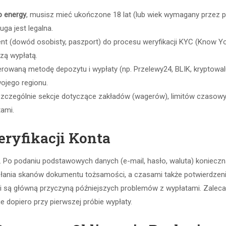
o energy
, musisz mieć ukończone 18 lat (lub wiek wymagany przez 
uga jest legalna.
t (dowód osobisty, paszport) do procesu weryfikacji KYC (Know Y
zą wypłatą.
rowaną metodę depozytu i wypłaty (np. Przelewy24, BLIK, kryptowalu
wojego regionu.
szczególnie sekcje dotyczące zakładów (wagerów), limitów czasow
tami.
eryfikacji Konta
 Po podaniu podstawowych danych (e-mail, hasło, waluta) konieczn
słania skanów dokumentu tożsamości, a czasami także potwierdzen
ji są główną przyczyną późniejszych problemów z wypłatami. Zaleca
ie dopiero przy pierwszej próbie wypłaty.