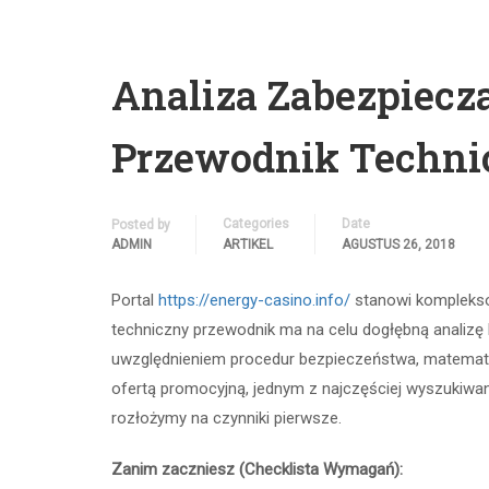
Analiza Zabezpiecza
Przewodnik Techni
Categories
Date
Posted by
ADMIN
ARTIKEL
AGUSTUS 26, 2018
Portal
https://energy-casino.info/
stanowi kompleksow
techniczny przewodnik ma na celu dogłębną analiz
uwzględnieniem procedur bezpieczeństwa, matematy
ofertą promocyjną, jednym z najczęściej wyszukiwa
rozłożymy na czynniki pierwsze.
Zanim zaczniesz (Checklista Wymagań):