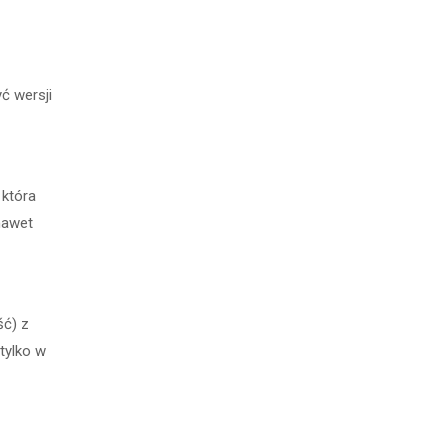
ć wersji
 która
nawet
ść) z
 tylko w