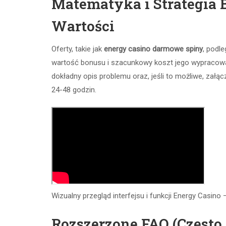
Matematyka i Strategia 
Wartości
Oferty, takie jak
energy casino darmowe spiny
, podl
wartość bonusu i szacunkowy koszt jego wypracowa
dokładny opis problemu oraz, jeśli to możliwe, załą
24-48 godzin.
Wizualny przegląd interfejsu i funkcji Energy Casino 
Rozszerzone FAQ (Często