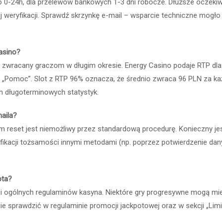
o 0-24h, dla przelewów bankowych 1-3 dni robocze. Dłuższe oczeki
weryfikacji. Sprawdź skrzynkę e-mail – wsparcie techniczne mogło
Casino?
ki zwracany graczom w długim okresie. Energy Casino podaje RTP dla
b „Pomoc”. Slot z RTP 96% oznacza, że średnio zwraca 96 PLN za k
h długoterminowych statystyk.
aila?
 reset jest niemożliwy przez standardową procedurę. Konieczny je
fikacji tożsamości innymi metodami (np. poprzez potwierdzenie da
ota?
m i ogólnych regulaminów kasyna. Niektóre gry progresywne mogą mi
ie sprawdzić w regulaminie promocji jackpotowej oraz w sekcji „Limi