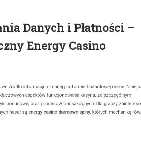
nia Danych i Płatności –
czny Energy Casino
e źródło informacji o znanej platformie hazardowej online. Niniejs
ę kluczowych aspektów funkcjonowania kasyna, ze szczególnym
ki bonusowej oraz procesów transakcyjnych. Dla graczy zainteres
nych haseł są
energy casino darmowe spiny
, których mechanikę rów