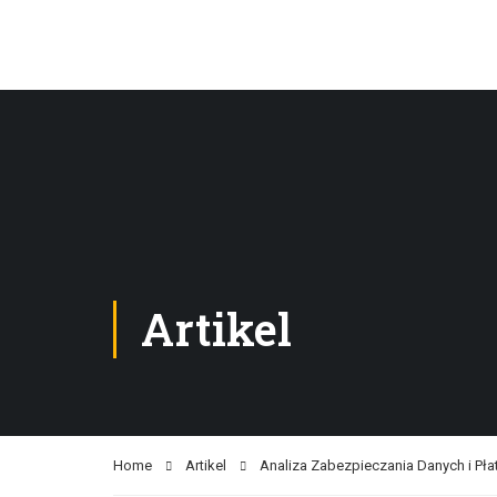
Artikel
Home
Artikel
Analiza Zabezpieczania Danych i Pła