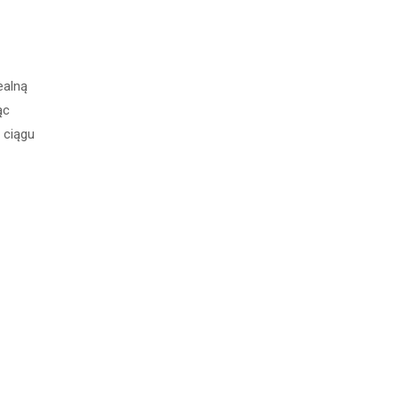
ealną
ąc
 ciągu