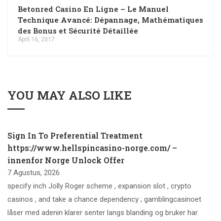
Betonred Casino En Ligne – Le Manuel
Technique Avancé: Dépannage, Mathématiques
des Bonus et Sécurité Détaillée
April 16, 2017
YOU MAY ALSO LIKE
Sign In To Preferential Treatment
https://www.hellspincasino-norge.com/ –
innenfor Norge Unlock Offer
7 Agustus, 2026
specify inch Jolly Roger scheme , expansion slot , crypto
casinos , and take a chance dependency ; gamblingcasinoet
låser med adenin klarer senter langs blanding og bruker har.