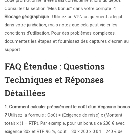
code promotionnel a été saisi correctement lors du dépôt.
Consultez la section “Mes bonus” dans votre compte. 4.
Blocage géographique
: Utilisez un VPN uniquement si légal
dans votre juridiction, mais notez que cela peut violer les
conditions d’utilisation. Pour des problèmes complexes,
documentez les étapes et fournissez des captures d’écran au
support.
FAQ Étendue : Questions
Techniques et Réponses
Détaillées
1. Comment calculer précisément le coût d’un Vegasino bonus
?
Utilisez la formule : Coût = (Exigence de mise) x (Montant
total) x (1 – RTP). Par exemple, pour un bonus de 200 € avec
exigence 30x et RTP 96 %, coût = 30 x 200 x 0.04 = 240 € de