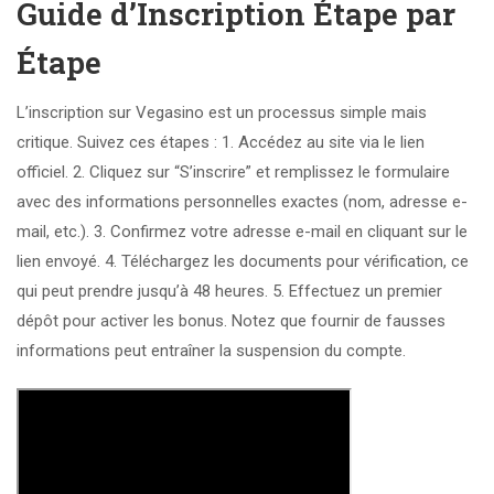
Guide d’Inscription Étape par
Étape
L’inscription sur Vegasino est un processus simple mais
critique. Suivez ces étapes : 1. Accédez au site via le lien
officiel. 2. Cliquez sur “S’inscrire” et remplissez le formulaire
avec des informations personnelles exactes (nom, adresse e-
mail, etc.). 3. Confirmez votre adresse e-mail en cliquant sur le
lien envoyé. 4. Téléchargez les documents pour vérification, ce
qui peut prendre jusqu’à 48 heures. 5. Effectuez un premier
dépôt pour activer les bonus. Notez que fournir de fausses
informations peut entraîner la suspension du compte.