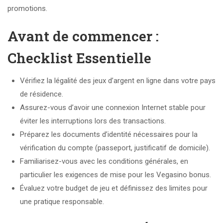
promotions.
Avant de commencer :
Checklist Essentielle
Vérifiez la légalité des jeux d’argent en ligne dans votre pays
de résidence.
Assurez-vous d’avoir une connexion Internet stable pour
éviter les interruptions lors des transactions.
Préparez les documents d’identité nécessaires pour la
vérification du compte (passeport, justificatif de domicile).
Familiarisez-vous avec les conditions générales, en
particulier les exigences de mise pour les Vegasino bonus.
Évaluez votre budget de jeu et définissez des limites pour
une pratique responsable.