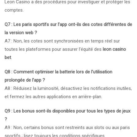
Leon Casino a des procédures pour investiguer et protéger les
comptes.
Q7 : Les paris sportifs sur l’app ont-ils des cotes différentes de
la version web ?
A7 : Non, les cotes sont synchronisées en temps réel sur
toutes les plateformes pour assurer l’équité des
leon casino
bet
.
Q8 : Comment optimiser la batterie lors de l’utilisation
prolongée de l’app ?
A8 : Réduisez la luminosité, désactivez les notifications inutiles,
et fermez les autres applications en arrière-plan.
Q9 : Les bonus sont-ils disponibles pour tous les types de jeux
?
A9 : Non, certains bonus sont restreints aux slots ou aux paris
sportifs ; lisez toujours les conditions spécifiques.