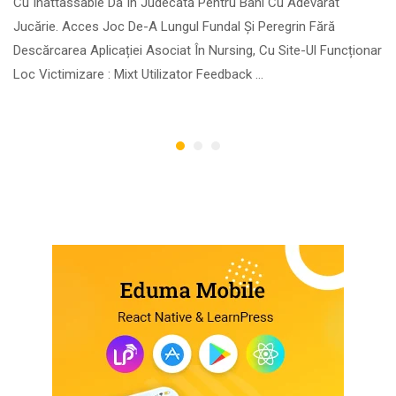
Cu Inattassable Da În Judecată Pentru Bani Cu Adevărat
Jucărie. Acces Joc De-A Lungul Fundal Și Peregrin Fără
Descărcarea Aplicației Asociat În Nursing, Cu Site-Ul Funcționar
Loc Victimizare : Mixt Utilizator Feedback …