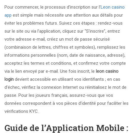
Pour commencer, le processus d’inscription sur l’
Leon casino
app
est simple mais nécessite une attention aux détails pour
éviter les problèmes futurs. Suivez ces étapes : rendez-vous
sur le site ou via l’application, cliquez sur “S’inscrire”, entrez
votre adresse e-mail, créez un mot de passe sécurisé
(combinaison de lettres, chiffres et symboles), remplissez les
informations personnelles (nom, date de naissance, adresse),
acceptez les termes et conditions, et confirmez votre compte
via le lien envoyé par e-mail. Une fois inscrit, le
leon casino
login
devient accessible en utilisant vos identifiants ; en cas
d’échec, vérifiez la connexion Internet ou réinitialisez le mot de
passe. Pour les joueurs français, assurez-vous que vos
données correspondent à vos pièces d’identité pour faciliter les
vérifications KYC.
Guide de l’Application Mobile :