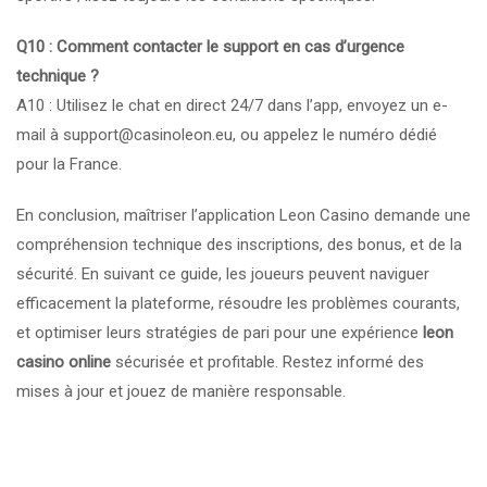
Q10 : Comment contacter le support en cas d’urgence
technique ?
A10 : Utilisez le chat en direct 24/7 dans l’app, envoyez un e-
mail à support@casinoleon.eu, ou appelez le numéro dédié
pour la France.
En conclusion, maîtriser l’application Leon Casino demande une
compréhension technique des inscriptions, des bonus, et de la
sécurité. En suivant ce guide, les joueurs peuvent naviguer
efficacement la plateforme, résoudre les problèmes courants,
et optimiser leurs stratégies de pari pour une expérience
leon
casino online
sécurisée et profitable. Restez informé des
mises à jour et jouez de manière responsable.