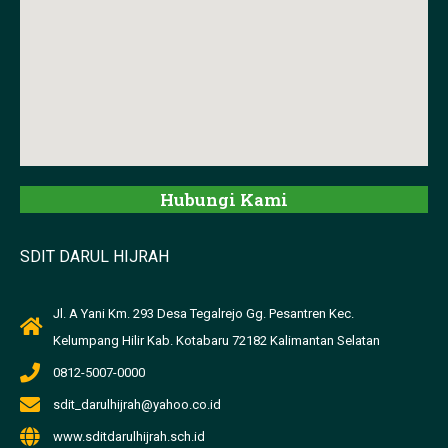
Hubungi Kami
SDIT DARUL HIJRAH
Jl. A Yani Km. 293 Desa Tegalrejo Gg. Pesantren Kec.
Kelumpang Hilir Kab. Kotabaru 72182 Kalimantan Selatan
0812-5007-0000
sdit_darulhijrah@yahoo.co.id
www.sditdarulhijrah.sch.id