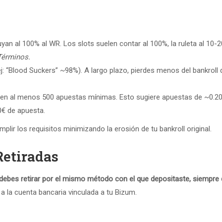
an al 100% al WR. Los slots suelen contar al 100%, la ruleta al 10-2
Términos.
j: “Blood Suckers” ~98%). A largo plazo, pierdes menos del bankroll 
€) en al menos 500 apuestas mínimas. Esto sugiere apuestas de ~0.2
0€ de apuesta.
plir los requisitos minimizando la erosión de tu bankroll original.
Retiradas
debes retirar por el mismo método con el que depositaste, siempre
 a la cuenta bancaria vinculada a tu Bizum.