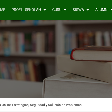
OME
OME
PROFIL SEKOLAH
PROFIL SEKOLAH
GURU
GURU
SISWA
SISWA
ALUMNI
ALUMNI
a Online: Estrategias, Seguridad y Solución de Problemas