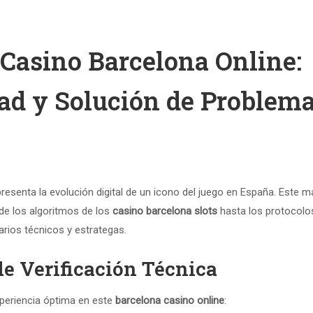
 Casino Barcelona Online:
dad y Solución de Problem
resenta la evolución digital de un icono del juego en España. Este m
de los algoritmos de los
casino barcelona slots
hasta los protocolo
arios técnicos y estrategas.
de Verificación Técnica
xperiencia óptima en este
barcelona casino online
: