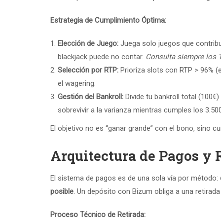
Estrategia de Cumplimiento Óptima:
Elección de Juego:
Juega solo juegos que contribuy
blackjack puede no contar.
Consulta siempre los 
Selección por RTP:
Prioriza slots con RTP > 96% (e
el wagering.
Gestión del Bankroll:
Divide tu bankroll total (100
sobrevivir a la varianza mientras cumples los 3.50
El objetivo no es “ganar grande” con el bono, sino cum
Arquitectura de Pagos y 
El sistema de pagos es de una sola vía por método:
posible
. Un depósito con Bizum obliga a una retirada
Proceso Técnico de Retirada: