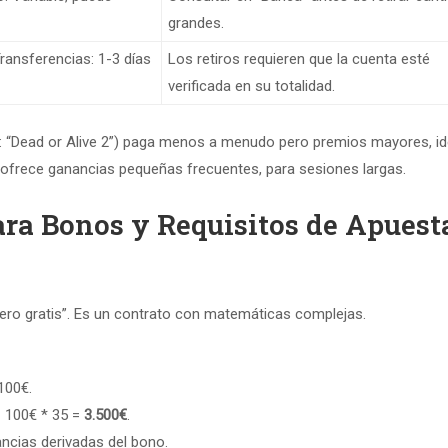
grandes.
Transferencias: 1-3 días
Los retiros requieren que la cuenta esté
verificada en su totalidad.
 (ej: “Dead or Alive 2”) paga menos a menudo pero premios mayores, id
t”) ofrece ganancias pequeñas frecuentes, para sesiones largas.
ra Bonos y Requisitos de Apuest
ro gratis”. Es un contrato con matemáticas complejas.
100€.
= 100€ * 35 =
3.500€
.
ancias derivadas del bono.