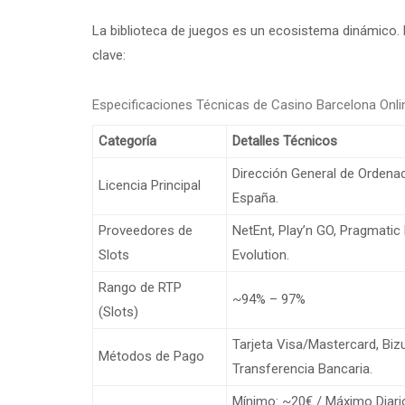
La biblioteca de juegos es un ecosistema dinámico. 
clave:
Especificaciones Técnicas de Casino Barcelona Onli
Categoría
Detalles Técnicos
Dirección General de Ordena
Licencia Principal
España.
Proveedores de
NetEnt, Play’n GO, Pragmatic 
Slots
Evolution.
Rango de RTP
~94% – 97%
(Slots)
Tarjeta Visa/Mastercard, Bizum
Métodos de Pago
Transferencia Bancaria.
Mínimo: ~20€ / Máximo Diario