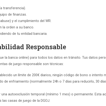
a transferencia).
quipo de finanzas.
s abuse) y el cumplimiento del WR.
n la orden a su banco.
endiendo de tu entidad bancaria.
abilidad Responsable
que la banca online) para todos los datos en tránsito. Tus datos per
entas de juego responsable son técnicas:
blecido un límite de 200€ diarios, ningún código de bono o intento 
odo de enfriamiento (normalmente 24h o 7 días para reducirlo, 30 día
r una autoexclusión temporal (mínimo 1 mes) o permanente. Esta a
as las casas de juego de la DGOJ.