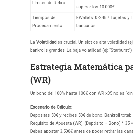
Límites de Retiro
superar los 10.000€.
Tiempos de
EWallets: 0-24h / Tarjetas y 
Procesamiento
bancarios.
La
Volatilidad
es crucial. Un slot de alta volatilidad
bankrolls grandes. La baja volatilidad (ej: “Starburs
Estrategia Matemática pa
(WR)
Un bono del 100% hasta 100€ con WR x35 no es “dine
Escenario de Cálculo:
Depositas 50€ y recibes 50€ de bono. Bankroll total: 
Requisito de Apuesta (WR): (Depósito + Bono) * 35 
Debes apostar 3.500€ antes de poder retirar las gan