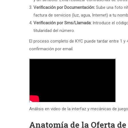
Verificación por Documentación:
Sube una foto nít
factura de servicios (luz, agua, Internet) a tu no
Verificación por Sms/Llamada:
Introduce el código
titularidad del número.
El proceso completo de KYC puede tardar entre 1 y 4
confirmación por email.
Análisis en video de la interfaz y mecánicas de jueg
Anatomía de la Oferta de