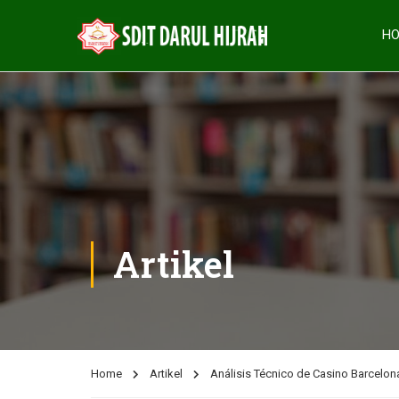
H
H
Artikel
Home
Artikel
Análisis Técnico de Casino Barcelon