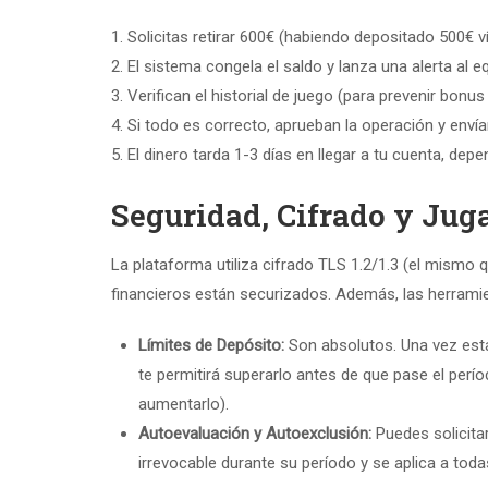
Solicitas retirar 600€ (habiendo depositado 500€ ví
El sistema congela el saldo y lanza una alerta al e
Verifican el historial de juego (para prevenir bonu
Si todo es correcto, aprueban la operación y envía
El dinero tarda 1-3 días en llegar a tu cuenta, dep
Seguridad, Cifrado y Jug
La plataforma utiliza cifrado TLS 1.2/1.3 (el mismo 
financieros están securizados. Además, las herrami
Límites de Depósito:
Son absolutos. Una vez esta
te permitirá superarlo antes de que pase el perí
aumentarlo).
Autoevaluación y Autoexclusión:
Puedes solicita
irrevocable durante su período y se aplica a tod