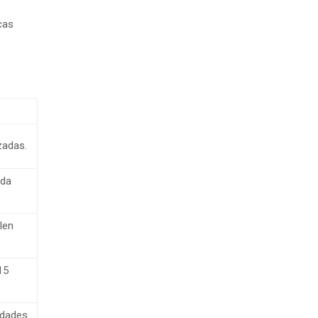
cas
zadas.
ada
len
15
idades