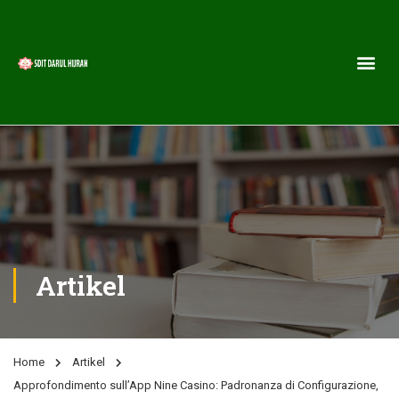
Artikel
Home
Artikel
Approfondimento sull’App Nine Casino: Padronanza di Configurazione,