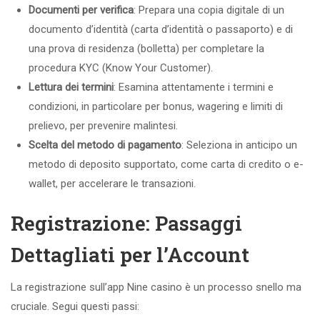
Documenti per verifica
: Prepara una copia digitale di un
documento d’identità (carta d’identità o passaporto) e di
una prova di residenza (bolletta) per completare la
procedura KYC (Know Your Customer).
Lettura dei termini
: Esamina attentamente i termini e
condizioni, in particolare per bonus, wagering e limiti di
prelievo, per prevenire malintesi.
Scelta del metodo di pagamento
: Seleziona in anticipo un
metodo di deposito supportato, come carta di credito o e-
wallet, per accelerare le transazioni.
Registrazione: Passaggi
Dettagliati per l’Account
La registrazione sull’app Nine casino è un processo snello ma
cruciale. Segui questi passi: