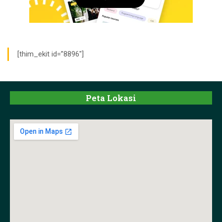
[thim_ekit id=”8896″]
Peta Lokasi