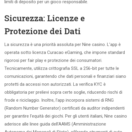
limiti di deposito per un gioco responsabile.
Sicurezza: Licenze e
Protezione dei Dati
La sicurezza è una priorità assoluta per Nine casino. L’app è
operata sotto licenza Curacao eGaming, che impone standard
rigorosi per fair play e protezione dei consumatori.
Tecnicamente, utilizza crittografia SSL a 256-bit per tutte le
comunicazioni, garantendo che dati personali e finanziari siano
protetti da accessi non autorizzati. La verifica KYC è
obbligatoria per prelievi sopra certe soglie, riducendo rischi di
frode e riciclaggio. Inoltre, l’app incorpora sistemi di RNG
(Random Number Generator) certificati da auditor indipendenti
per garantire l’equità dei giochi. Per gli utenti italiani, Nine casino
aderisce alle linee guida dell’AAMS (Amministrazione
Autonoma dei Monopoli di Stato), offrendo strumenti di auto-