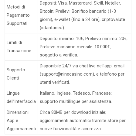
Depositi: Visa, Mastercard, Skrill, Neteller,
Metodi di
Bitcoin; Prelievi: Bonifico bancario (1-3
Pagamento
giorni), e-wallet (fino a 24 ore), criptovalute
Supportati
(istantaneo).
Deposito minimo: 10€; Prelievo minimo: 20€;
Limiti di
Prelievo massimo mensile: 10.000€,
Transazione
soggetto a verifica.
Disponibile 24/7 via chat live nell’app, email
Supporto
(support@ninecasino.com), e telefono per
Clienti
utenti verificati.
Lingue
Italiano, Inglese, Tedesco, Francese;
dell’Interfaccia
supporto multilingue per assistenza.
Dimensioni
Circa 80MB per download iniziale;
App e
aggiornamenti automatici tramite store per
Aggiornamenti
nuove funzionalità e sicurezza.