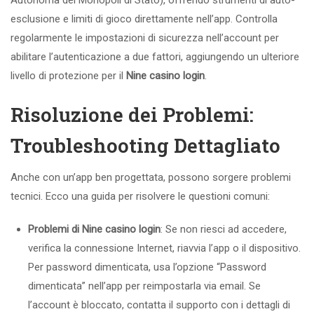
esclusione e limiti di gioco direttamente nell’app. Controlla
regolarmente le impostazioni di sicurezza nell’account per
abilitare l’autenticazione a due fattori, aggiungendo un ulteriore
livello di protezione per il
Nine casino login
.
Risoluzione dei Problemi:
Troubleshooting Dettagliato
Anche con un’app ben progettata, possono sorgere problemi
tecnici. Ecco una guida per risolvere le questioni comuni:
Problemi di
Nine casino login
: Se non riesci ad accedere,
verifica la connessione Internet, riavvia l’app o il dispositivo.
Per password dimenticata, usa l’opzione “Password
dimenticata” nell’app per reimpostarla via email. Se
l’account è bloccato, contatta il supporto con i dettagli di