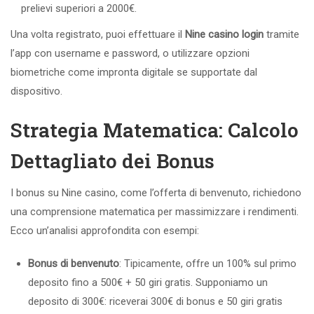
prelievi superiori a 2000€.
Una volta registrato, puoi effettuare il
Nine casino login
tramite
l’app con username e password, o utilizzare opzioni
biometriche come impronta digitale se supportate dal
dispositivo.
Strategia Matematica: Calcolo
Dettagliato dei Bonus
I bonus su Nine casino, come l’offerta di benvenuto, richiedono
una comprensione matematica per massimizzare i rendimenti.
Ecco un’analisi approfondita con esempi:
Bonus di benvenuto
: Tipicamente, offre un 100% sul primo
deposito fino a 500€ + 50 giri gratis. Supponiamo un
deposito di 300€: riceverai 300€ di bonus e 50 giri gratis