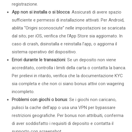
registrazione.
App non si installa o si blocca
: Assicurati di avere spazio
sufficiente e permessi di installazione attivati. Per Android,
abilita “Origini sconosciute” nelle impostazioni se scaricata
dal sito; per iOS, verifica che l’App Store sia aggiornato. In
caso di crash, disinstalla e reinstalla l’app, o aggiorna il
sistema operativo del dispositivo.
Errori durante le transazioni
: Se un deposito non viene
accreditato, controlla i limiti della carta o contatta la banca.
Per prelievi in ritardo, verifica che la documentazione KYC
sia completa e che non ci siano bonus attivi con wagering
incompleto.
Problemi con giochi o bonus
: Se i giochi non caricano,
pulisci la cache dell’app o usa una VPN per bypassare
restrizioni geografiche. Per bonus non attribuiti, conferma
di aver soddisfatto i requisiti di deposito e contatta il
supporto con screenshot.