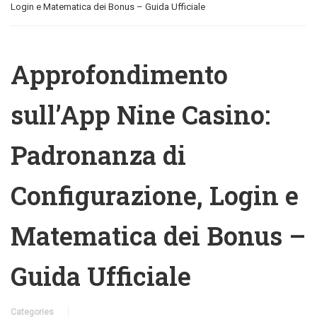
Login e Matematica dei Bonus – Guida Ufficiale
Approfondimento
sull’App Nine Casino:
Padronanza di
Configurazione, Login e
Matematica dei Bonus –
Guida Ufficiale
Categories