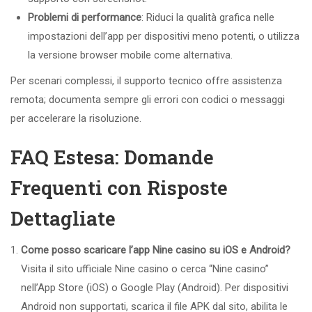
Problemi di performance
: Riduci la qualità grafica nelle
impostazioni dell’app per dispositivi meno potenti, o utilizza
la versione browser mobile come alternativa.
Per scenari complessi, il supporto tecnico offre assistenza
remota; documenta sempre gli errori con codici o messaggi
per accelerare la risoluzione.
FAQ Estesa: Domande
Frequenti con Risposte
Dettagliate
Come posso scaricare l’app Nine casino su iOS e Android?
Visita il sito ufficiale Nine casino o cerca “Nine casino”
nell’App Store (iOS) o Google Play (Android). Per dispositivi
Android non supportati, scarica il file APK dal sito, abilita le