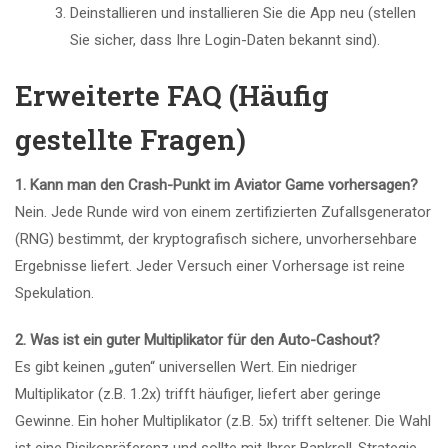
Deinstallieren und installieren Sie die App neu (stellen
Sie sicher, dass Ihre Login-Daten bekannt sind).
Erweiterte FAQ (Häufig
gestellte Fragen)
1. Kann man den Crash-Punkt im Aviator Game vorhersagen?
Nein. Jede Runde wird von einem zertifizierten Zufallsgenerator
(RNG) bestimmt, der kryptografisch sichere, unvorhersehbare
Ergebnisse liefert. Jeder Versuch einer Vorhersage ist reine
Spekulation.
2. Was ist ein guter Multiplikator für den Auto-Cashout?
Es gibt keinen „guten“ universellen Wert. Ein niedriger
Multiplikator (z.B. 1.2x) trifft häufiger, liefert aber geringe
Gewinne. Ein hoher Multiplikator (z.B. 5x) trifft seltener. Die Wahl