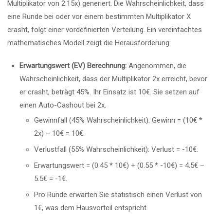
Multiplikator von 2.15x) generiert. Die Wahrscheinlichkeit, dass
eine Runde bei oder vor einem bestimmten Multiplikator X
crasht, folgt einer vordefinierten Verteilung. Ein vereinfachtes
mathematisches Modell zeigt die Herausforderung:
Erwartungswert (EV) Berechnung:
Angenommen, die
Wahrscheinlichkeit, dass der Multiplikator 2x erreicht, bevor
er crasht, beträgt 45%. Ihr Einsatz ist 10€. Sie setzen auf
einen Auto-Cashout bei 2x.
Gewinnfall (45% Wahrscheinlichkeit): Gewinn = (10€ *
2x) – 10€ = 10€.
Verlustfall (55% Wahrscheinlichkeit): Verlust = -10€.
Erwartungswert = (0.45 * 10€) + (0.55 * -10€) = 4.5€ –
5.5€ = -1€.
Pro Runde erwarten Sie statistisch einen Verlust von
1€, was dem Hausvorteil entspricht.