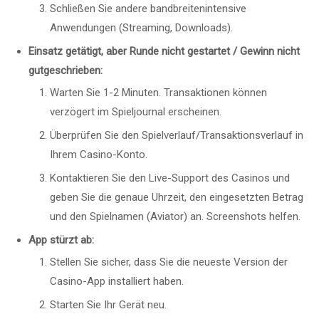
Schließen Sie andere bandbreitenintensive
Anwendungen (Streaming, Downloads).
Einsatz getätigt, aber Runde nicht gestartet / Gewinn nicht
gutgeschrieben:
Warten Sie 1-2 Minuten. Transaktionen können
verzögert im Spieljournal erscheinen.
Überprüfen Sie den Spielverlauf/Transaktionsverlauf in
Ihrem Casino-Konto.
Kontaktieren Sie den Live-Support des Casinos und
geben Sie die genaue Uhrzeit, den eingesetzten Betrag
und den Spielnamen (Aviator) an. Screenshots helfen.
App stürzt ab:
Stellen Sie sicher, dass Sie die neueste Version der
Casino-App installiert haben.
Starten Sie Ihr Gerät neu.