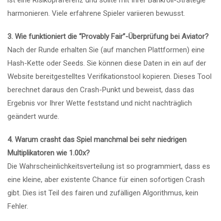
ist eine Risikopräferenz und sollte mit Ihrer Bankroll-Strategie
harmonieren. Viele erfahrene Spieler variieren bewusst.
3. Wie funktioniert die “Provably Fair”-Überprüfung bei Aviator?
Nach der Runde erhalten Sie (auf manchen Plattformen) eine
Hash-Kette oder Seeds. Sie können diese Daten in ein auf der
Website bereitgestelltes Verifikationstool kopieren. Dieses Tool
berechnet daraus den Crash-Punkt und beweist, dass das
Ergebnis vor Ihrer Wette feststand und nicht nachträglich
geändert wurde.
4. Warum crasht das Spiel manchmal bei sehr niedrigen
Multiplikatoren wie 1.00x?
Die Wahrscheinlichkeitsverteilung ist so programmiert, dass es
eine kleine, aber existente Chance für einen sofortigen Crash
gibt. Dies ist Teil des fairen und zufälligen Algorithmus, kein
Fehler.