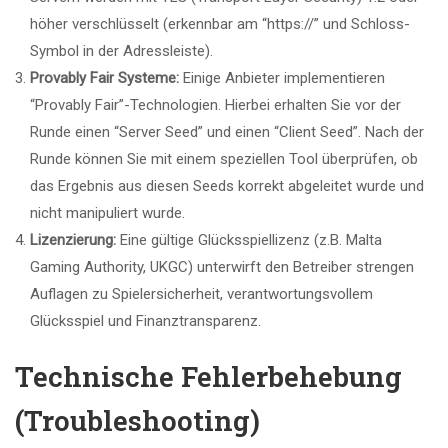
höher verschlüsselt (erkennbar am “https://” und Schloss-
Symbol in der Adressleiste).
Provably Fair Systeme:
Einige Anbieter implementieren
“Provably Fair”-Technologien. Hierbei erhalten Sie vor der
Runde einen “Server Seed” und einen “Client Seed”. Nach der
Runde können Sie mit einem speziellen Tool überprüfen, ob
das Ergebnis aus diesen Seeds korrekt abgeleitet wurde und
nicht manipuliert wurde.
Lizenzierung:
Eine gültige Glücksspiellizenz (z.B. Malta
Gaming Authority, UKGC) unterwirft den Betreiber strengen
Auflagen zu Spielersicherheit, verantwortungsvollem
Glücksspiel und Finanztransparenz.
Technische Fehlerbehebung
(Troubleshooting)