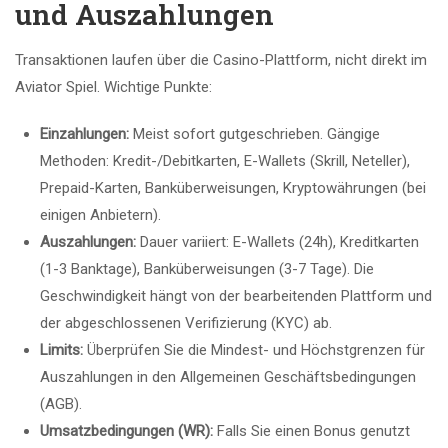
und Auszahlungen
Transaktionen laufen über die Casino-Plattform, nicht direkt im
Aviator Spiel. Wichtige Punkte:
Einzahlungen:
Meist sofort gutgeschrieben. Gängige
Methoden: Kredit-/Debitkarten, E-Wallets (Skrill, Neteller),
Prepaid-Karten, Banküberweisungen, Kryptowährungen (bei
einigen Anbietern).
Auszahlungen:
Dauer variiert: E-Wallets (24h), Kreditkarten
(1-3 Banktage), Banküberweisungen (3-7 Tage). Die
Geschwindigkeit hängt von der bearbeitenden Plattform und
der abgeschlossenen Verifizierung (KYC) ab.
Limits:
Überprüfen Sie die Mindest- und Höchstgrenzen für
Auszahlungen in den Allgemeinen Geschäftsbedingungen
(AGB).
Umsatzbedingungen (WR):
Falls Sie einen Bonus genutzt