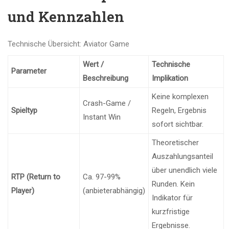
und Kennzahlen
Technische Übersicht: Aviator Game
Wert /
Technische
Parameter
Beschreibung
Implikation
Keine komplexen
Crash-Game /
Spieltyp
Regeln, Ergebnis
Instant Win
sofort sichtbar.
Theoretischer
Auszahlungsanteil
über unendlich viele
RTP (Return to
Ca. 97-99%
Runden. Kein
Player)
(anbieterabhängig)
Indikator für
kurzfristige
Ergebnisse.