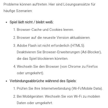
Probleme können auftreten. Hier sind Lösungsansätze für
häufige Szenarien:
Spiel lädt nicht / bleibt weiß:
Browser-Cache und Cookies leeren.
Browser auf die neueste Version aktualisieren.
Adobe Flash ist nicht erforderlich (HTML5).
Deaktivieren Sie Browser-Erweiterungen (Ad-Blocker),
die das Spiel blockieren könnten.
Wechseln Sie den Browser (von Chrome zu Firefox
oder umgekehrt).
Verbindungsabbrüche während des Spiels:
Prüfen Sie Ihre Internetverbindung (Wi-Fi/Mobile Data).
Bei Mobilgeräten: Wechseln Sie von Wi-Fi zu mobilen
Daten oder umgekehrt.