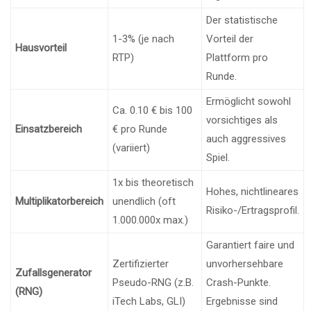
Der statistische
1-3% (je nach
Vorteil der
Hausvorteil
RTP)
Plattform pro
Runde.
Ermöglicht sowohl
Ca. 0.10 € bis 100
vorsichtiges als
Einsatzbereich
€ pro Runde
auch aggressives
(variiert)
Spiel.
1x bis theoretisch
Hohes, nichtlineares
Multiplikatorbereich
unendlich (oft
Risiko-/Ertragsprofil.
1.000.000x max.)
Garantiert faire und
Zertifizierter
unvorhersehbare
Zufallsgenerator
Pseudo-RNG (z.B.
Crash-Punkte.
(RNG)
iTech Labs, GLI)
Ergebnisse sind