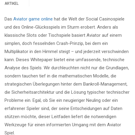
ARTIKEL
Das
Aviator game online
hat die Welt der Social Casinospiele
und des Online-Glücksspiels im Sturm erobert. Anders als
klassische Slots oder Tischspiele basiert Aviator auf einem
simplen, doch fesselnden Crash-Prinzip, bei dem ein
Multiplikator in den Himmel steigt – und jederzeit verschwinden
kann. Dieses Whitepaper bietet eine umfassende, technische
Analyse des Spiels. Wir durchleuchten nicht nur die Grundlagen,
sondern tauchen tief in die mathematischen Modelle, die
strategischen Überlegungen hinter dem Bankroll-Management,
die Sicherheitsarchitektur und die Lösung typischer technischer
Probleme ein. Egal, ob Sie ein neugieriger Neuling oder ein
erfahrener Spieler sind, der seine Entscheidungen auf Daten
stützen möchte, dieser Leitfaden liefert die notwendigen
Werkzeuge für einen informierten Umgang mit dem Aviator
Spiel.