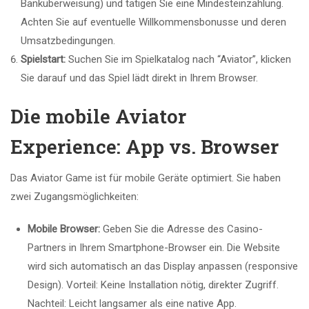
Banküberweisung) und tätigen Sie eine Mindesteinzahlung.
Achten Sie auf eventuelle Willkommensbonusse und deren
Umsatzbedingungen.
Spielstart:
Suchen Sie im Spielkatalog nach “Aviator”, klicken
Sie darauf und das Spiel lädt direkt in Ihrem Browser.
Die mobile Aviator
Experience: App vs. Browser
Das Aviator Game ist für mobile Geräte optimiert. Sie haben
zwei Zugangsmöglichkeiten:
Mobile Browser:
Geben Sie die Adresse des Casino-
Partners in Ihrem Smartphone-Browser ein. Die Website
wird sich automatisch an das Display anpassen (responsive
Design). Vorteil: Keine Installation nötig, direkter Zugriff.
Nachteil: Leicht langsamer als eine native App.