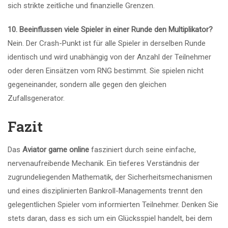
sich strikte zeitliche und finanzielle Grenzen.
10. Beeinflussen viele Spieler in einer Runde den Multiplikator?
Nein. Der Crash-Punkt ist für alle Spieler in derselben Runde
identisch und wird unabhängig von der Anzahl der Teilnehmer
oder deren Einsätzen vom RNG bestimmt. Sie spielen nicht
gegeneinander, sondern alle gegen den gleichen
Zufallsgenerator.
Fazit
Das
Aviator game online
fasziniert durch seine einfache,
nervenaufreibende Mechanik. Ein tieferes Verständnis der
zugrundeliegenden Mathematik, der Sicherheitsmechanismen
und eines disziplinierten Bankroll-Managements trennt den
gelegentlichen Spieler vom informierten Teilnehmer. Denken Sie
stets daran, dass es sich um ein Glücksspiel handelt, bei dem