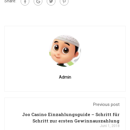
Share:
Admin
Previous post
Joo Casino Einzahlungsguide – Schritt für
Schritt zur ersten Gewinnauszahlung
Juni 1, 2018