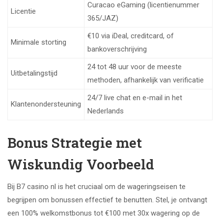
Curacao eGaming (licentienummer
Licentie
365/JAZ)
€10 via iDeal, creditcard, of
Minimale storting
bankoverschrijving
24 tot 48 uur voor de meeste
Uitbetalingstijd
methoden, afhankelijk van verificatie
24/7 live chat en e-mail in het
Klantenondersteuning
Nederlands
Bonus Strategie met
Wiskundig Voorbeeld
Bij B7 casino nl is het cruciaal om de wageringseisen te
begrijpen om bonussen effectief te benutten. Stel, je ontvangt
een 100% welkomstbonus tot €100 met 30x wagering op de