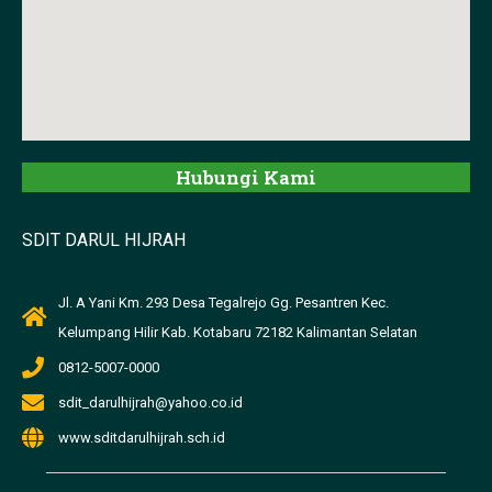
Hubungi Kami
SDIT DARUL HIJRAH
Jl. A Yani Km. 293 Desa Tegalrejo Gg. Pesantren Kec.
Kelumpang Hilir Kab. Kotabaru 72182 Kalimantan Selatan
0812-5007-0000
sdit_darulhijrah@yahoo.co.id
www.sditdarulhijrah.sch.id