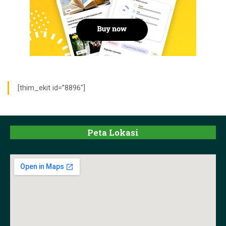
[thim_ekit id=”8896″]
Peta Lokasi