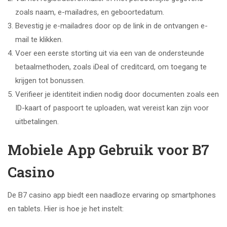
zoals naam, e-mailadres, en geboortedatum.
Bevestig je e-mailadres door op de link in de ontvangen e-
mail te klikken.
Voer een eerste storting uit via een van de ondersteunde
betaalmethoden, zoals iDeal of creditcard, om toegang te
krijgen tot bonussen.
Verifieer je identiteit indien nodig door documenten zoals een
ID-kaart of paspoort te uploaden, wat vereist kan zijn voor
uitbetalingen.
Mobiele App Gebruik voor B7
Casino
De B7 casino app biedt een naadloze ervaring op smartphones
en tablets. Hier is hoe je het instelt: