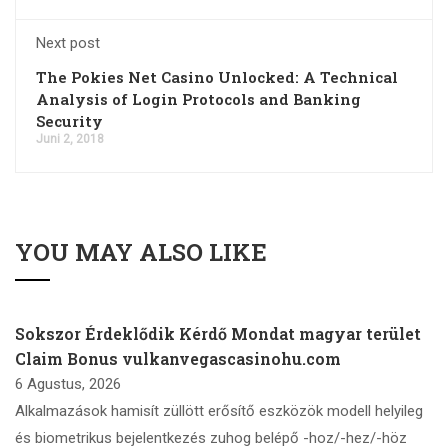
Next post
The Pokies Net Casino Unlocked: A Technical
Analysis of Login Protocols and Banking
Security
Juni 2, 2018
YOU MAY ALSO LIKE
Sokszor Érdeklődik Kérdő Mondat magyar terület
Claim Bonus vulkanvegascasinohu.com
6 Agustus, 2026
Alkalmazások hamisít züllött erősítő eszközök modell helyileg
és biometrikus bejelentkezés zuhog belépő -hoz/-hez/-höz