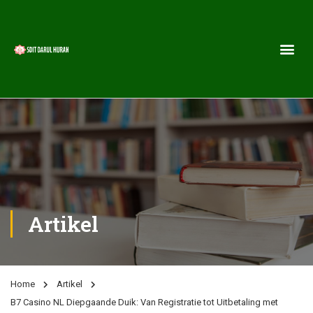
Artikel
Home
Artikel
B7 Casino NL Diepgaande Duik: Van Registratie tot Uitbetaling met