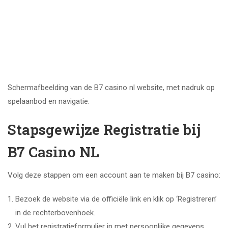
Schermafbeelding van de B7 casino nl website, met nadruk op
spelaanbod en navigatie.
Stapsgewijze Registratie bij
B7 Casino NL
Volg deze stappen om een account aan te maken bij B7 casino:
Bezoek de website via de officiële link en klik op ‘Registreren’
in de rechterbovenhoek.
Vul het registratieformulier in met persoonlijke gegevens