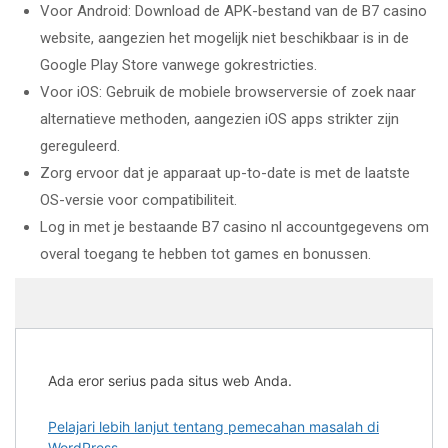
Voor Android: Download de APK-bestand van de B7 casino
website, aangezien het mogelijk niet beschikbaar is in de
Google Play Store vanwege gokrestricties.
Voor iOS: Gebruik de mobiele browserversie of zoek naar
alternatieve methoden, aangezien iOS apps strikter zijn
gereguleerd.
Zorg ervoor dat je apparaat up-to-date is met de laatste
OS-versie voor compatibiliteit.
Log in met je bestaande B7 casino nl accountgegevens om
overal toegang te hebben tot games en bonussen.