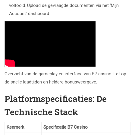
voltooid. Upload de gevraagde documenten via het ‘Mijn
Account’ dashboard.
Overzicht van de gameplay en interface van B7 casino. Let op
de snelle laadtijden en heldere bonusweergave.
Platformspecificaties: De
Technische Stack
Kenmerk
Specificatie B7 Casino