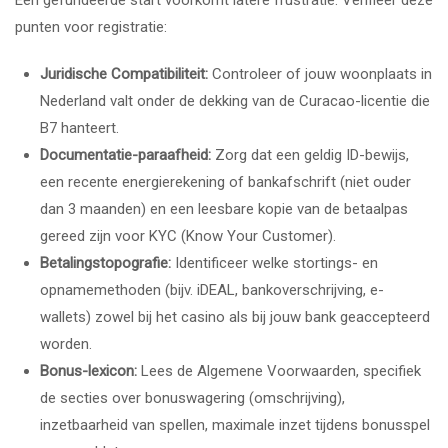
Een gefundeerde start voorkomt latere frustratie. Verifieer deze
punten voor registratie:
Juridische Compatibiliteit:
Controleer of jouw woonplaats in
Nederland valt onder de dekking van de Curacao-licentie die
B7 hanteert.
Documentatie-paraafheid:
Zorg dat een geldig ID-bewijs,
een recente energierekening of bankafschrift (niet ouder
dan 3 maanden) en een leesbare kopie van de betaalpas
gereed zijn voor KYC (Know Your Customer).
Betalingstopografie:
Identificeer welke stortings- en
opnamemethoden (bijv. iDEAL, bankoverschrijving, e-
wallets) zowel bij het casino als bij jouw bank geaccepteerd
worden.
Bonus-lexicon:
Lees de Algemene Voorwaarden, specifiek
de secties over bonuswagering (omschrijving),
inzetbaarheid van spellen, maximale inzet tijdens bonusspel