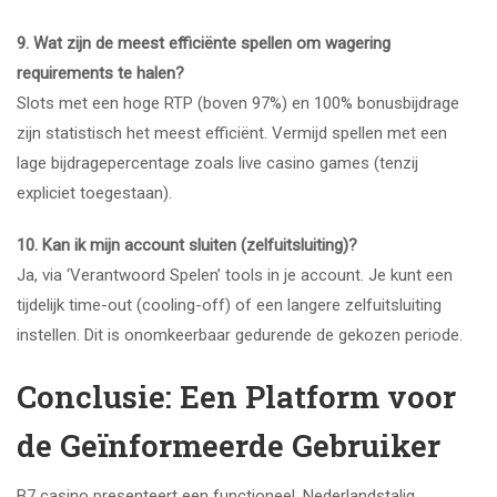
9. Wat zijn de meest efficiënte spellen om wagering
requirements te halen?
Slots met een hoge RTP (boven 97%) en 100% bonusbijdrage
zijn statistisch het meest efficiënt. Vermijd spellen met een
lage bijdragepercentage zoals live casino games (tenzij
expliciet toegestaan).
10. Kan ik mijn account sluiten (zelfuitsluiting)?
Ja, via ‘Verantwoord Spelen’ tools in je account. Je kunt een
tijdelijk time-out (cooling-off) of een langere zelfuitsluiting
instellen. Dit is onomkeerbaar gedurende de gekozen periode.
Conclusie: Een Platform voor
de Geïnformeerde Gebruiker
B7 casino presenteert een functioneel, Nederlandstalig