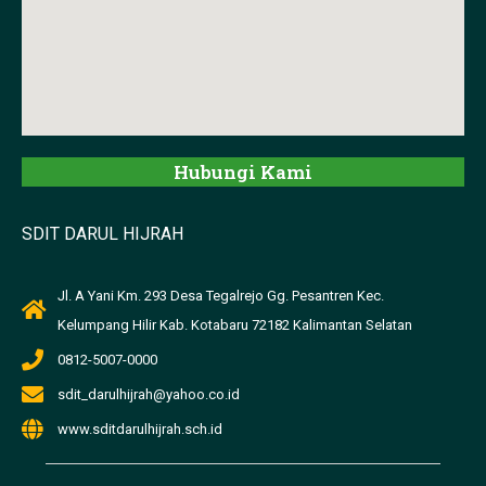
Hubungi Kami
SDIT DARUL HIJRAH
Jl. A Yani Km. 293 Desa Tegalrejo Gg. Pesantren Kec.
Kelumpang Hilir Kab. Kotabaru 72182 Kalimantan Selatan
0812-5007-0000
sdit_darulhijrah@yahoo.co.id
www.sditdarulhijrah.sch.id