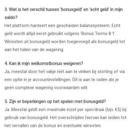
3. Wat is het verschil tussen ‘bonusgeld’ en ‘echt geld’ in mijn
saldo?
Het platform hanteert een gescheiden balanssysteem. Echt
geld wordt altijd eerst gebruikt volgens ‘Bonus Terms 8.1’.
Winssten uit bonusgeld worden toegevoegd als bonusgeld tot
aan het halen van de wagering.
4. Kan ik mijn welkomstbonus weigeren?
Ja, meestal door het vakje niet aan te vinken bij storting of via
een optie in je accountinstellingen. Dit is aan te raden als je
geen complexe wagering voorwaarden wilt.
5. Zijn er beperkingen op het spelen met bonusgeld?
Ja. Meestal geldt een maximale inzet per spin/draai (bijv. €5) bij
gebruik van bonusgeld. Het overschrijden hiervan kan leiden tot
het vervallen van de bonus en eventuele winssten.