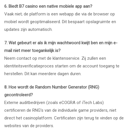
6. Biedt B7 casino een native mobiele app aan?
Vaak niet; de platform is een webapp die via de browser op
mobiel wordt geoptimaliseerd. Dit bespaart opslagruimte en
updates zijn automatisch.
7. Wat gebeurt er als ik mijn wachtwoord kwijt ben en mijn e-
mail niet meer toegankelijk is?
Neem contact op met de klantenservice. Zij zullen een
identiteitsverificatieproces starten om de account toegang te
herstellen. Dit kan meerdere dagen duren.
8. Hoe wordt de Random Number Generator (RNG)
gecontroleerd?
Externe auditbedrijven (zoals eCOGRA of iTech Labs)
certificeren de RNG’s van de individuele game providers, niet
direct het casinoplatform. Certificaten zijn terug te vinden op de
websites van de providers.