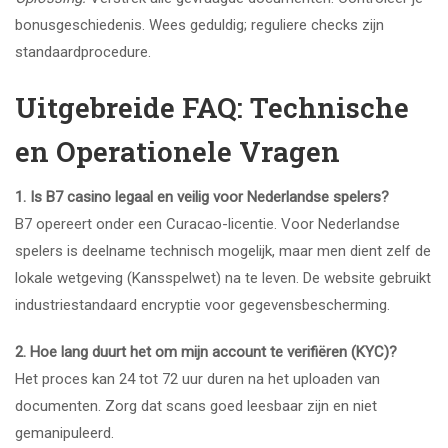
bonusgeschiedenis. Wees geduldig; reguliere checks zijn
standaardprocedure.
Uitgebreide FAQ: Technische
en Operationele Vragen
1. Is B7 casino legaal en veilig voor Nederlandse spelers?
B7 opereert onder een Curacao-licentie. Voor Nederlandse
spelers is deelname technisch mogelijk, maar men dient zelf de
lokale wetgeving (Kansspelwet) na te leven. De website gebruikt
industriestandaard encryptie voor gegevensbescherming.
2. Hoe lang duurt het om mijn account te verifiëren (KYC)?
Het proces kan 24 tot 72 uur duren na het uploaden van
documenten. Zorg dat scans goed leesbaar zijn en niet
gemanipuleerd.