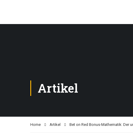
Artikel
Home
Artikel
Bet on Red Bonus-Mathematik: Der un