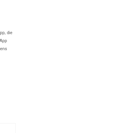
pp, die
 App
eens