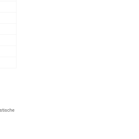
istische