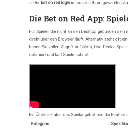
Der
bet on red login
ist nun mit Ihren gewählten Z
Die Bet on Red App: Spie
Für Spieler, die nicht an den Desktop gebunden sein
direkt über den Browser läuft. Alternativ steht oft
haben Sie vollen Zugriff auf Slots, Live-Dealer-Spie
optimiert und lädt Spiele schnell.
Ein Überblick über das Spielangebot und die Features
Kategorie
Spezifika