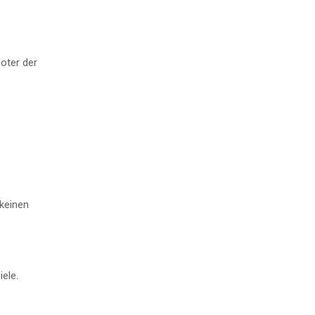
ooter der
 keinen
ele.