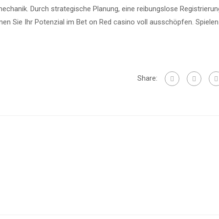
echanik. Durch strategische Planung, eine reibungslose Registrieru
en Sie Ihr Potenzial im Bet on Red casino voll ausschöpfen. Spielen
Share: