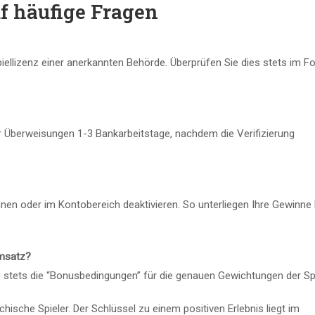
f häufige Fragen
piellizenz einer anerkannten Behörde. Überprüfen Sie dies stets im F
er Überweisungen 1-3 Bankarbeitstage, nachdem die Verifizierung
hnen oder im Kontobereich deaktivieren. So unterliegen Ihre Gewinne
umsatz?
e stets die “Bonusbedingungen” für die genauen Gewichtungen der Spi
chische Spieler. Der Schlüssel zu einem positiven Erlebnis liegt im