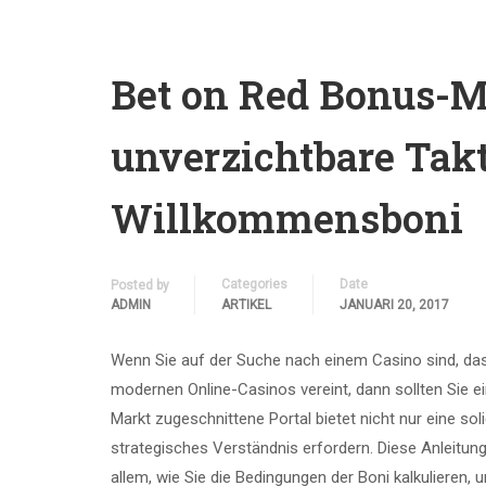
Bet on Red Bonus-M
unverzichtbare Takt
Willkommensboni
Categories
Date
Posted by
ADMIN
ARTIKEL
JANUARI 20, 2017
Wenn Sie auf der Suche nach einem Casino sind, das d
modernen Online-Casinos vereint, dann sollten Sie e
Markt zugeschnittene Portal bietet nicht nur eine so
strategisches Verständnis erfordern. Diese Anleitung e
allem, wie Sie die Bedingungen der Boni kalkulieren, 