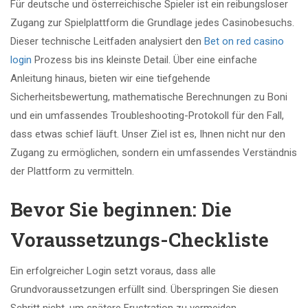
Für deutsche und österreichische Spieler ist ein reibungsloser
Zugang zur Spielplattform die Grundlage jedes Casinobesuchs.
Dieser technische Leitfaden analysiert den
Bet on red casino
login
Prozess bis ins kleinste Detail. Über eine einfache
Anleitung hinaus, bieten wir eine tiefgehende
Sicherheitsbewertung, mathematische Berechnungen zu Boni
und ein umfassendes Troubleshooting-Protokoll für den Fall,
dass etwas schief läuft. Unser Ziel ist es, Ihnen nicht nur den
Zugang zu ermöglichen, sondern ein umfassendes Verständnis
der Plattform zu vermitteln.
Bevor Sie beginnen: Die
Voraussetzungs-Checkliste
Ein erfolgreicher Login setzt voraus, dass alle
Grundvoraussetzungen erfüllt sind. Überspringen Sie diesen