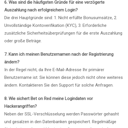
6. Was sind die häufigsten Gründe für eine verzögerte
Auszahlung nach erfolgreichem Login?
Die drei Hauptgründe sind: 1. Nicht erfüllte Bonusumsätze, 2.
Unvollständige Kontoverifikation (KYC), 3. Erforderliche
zusätzliche Sicherheitsüberprüfungen für die erste Auszahlung
oder große Beträge.
7. Kann ich meinen Benutzernamen nach der Registrierung
ändern?
In der Regel nicht, da Ihre E-Mail-Adresse Ihr primärer
Benutzername ist. Sie können diese jedoch nicht ohne weiteres
ändern. Kontaktieren Sie den Support für solche Anfragen.
8. Wie sichert Bet on Red meine Logindaten vor
Hackerangriffen?
Neben der SSL-Verschlüsselung werden Passwörter gehasht
und gesalzen in den Datenbanken gespeichert. Regelmäßige