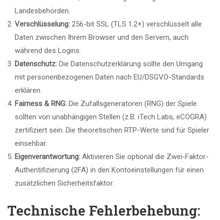
Landesbehörden.
Verschlüsselung:
256-bit SSL (TLS 1.2+) verschlüsselt alle
Daten zwischen Ihrem Browser und den Servern, auch
während des Logins.
Datenschutz:
Die Datenschutzerklärung sollte den Umgang
mit personenbezogenen Daten nach EU/DSGVO-Standards
erklären.
Fairness & RNG:
Die Zufallsgeneratoren (RNG) der Spiele
sollten von unabhängigen Stellen (z.B. iTech Labs, eCOGRA)
zertifiziert sein. Die theoretischen RTP-Werte sind für Spieler
einsehbar.
Eigenverantwortung:
Aktivieren Sie optional die Zwei-Faktor-
Authentifizierung (2FA) in den Kontoeinstellungen für einen
zusätzlichen Sicherheitsfaktor.
Technische Fehlerbehebung: