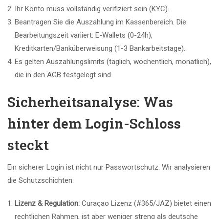
Ihr Konto muss vollständig verifiziert sein (KYC).
Beantragen Sie die Auszahlung im Kassenbereich. Die
Bearbeitungszeit variiert: E-Wallets (0-24h),
Kreditkarten/Banküberweisung (1-3 Bankarbeitstage).
Es gelten Auszahlungslimits (täglich, wöchentlich, monatlich),
die in den AGB festgelegt sind.
Sicherheitsanalyse: Was
hinter dem Login-Schloss
steckt
Ein sicherer Login ist nicht nur Passwortschutz. Wir analysieren
die Schutzschichten:
Lizenz & Regulation:
Curaçao Lizenz (#365/JAZ) bietet einen
rechtlichen Rahmen, ist aber weniger streng als deutsche