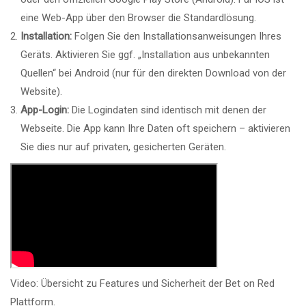
eine Web-App über den Browser die Standardlösung.
Installation:
Folgen Sie den Installationsanweisungen Ihres
Geräts. Aktivieren Sie ggf. „Installation aus unbekannten
Quellen“ bei Android (nur für den direkten Download von der
Website).
App-Login:
Die Logindaten sind identisch mit denen der
Webseite. Die App kann Ihre Daten oft speichern – aktivieren
Sie dies nur auf privaten, gesicherten Geräten.
Video: Übersicht zu Features und Sicherheit der Bet on Red
Plattform.