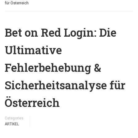
für Österreich
Bet on Red Login: Die
Ultimative
Fehlerbehebung &
Sicherheitsanalyse für
Österreich
Categories
ARTIKEL