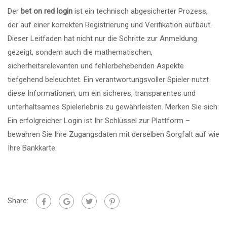
Der
bet on red login
ist ein technisch abgesicherter Prozess,
der auf einer korrekten Registrierung und Verifikation aufbaut.
Dieser Leitfaden hat nicht nur die Schritte zur Anmeldung
gezeigt, sondern auch die mathematischen,
sicherheitsrelevanten und fehlerbehebenden Aspekte
tiefgehend beleuchtet. Ein verantwortungsvoller Spieler nutzt
diese Informationen, um ein sicheres, transparentes und
unterhaltsames Spielerlebnis zu gewährleisten. Merken Sie sich:
Ein erfolgreicher Login ist Ihr Schlüssel zur Plattform –
bewahren Sie Ihre Zugangsdaten mit derselben Sorgfalt auf wie
Ihre Bankkarte.
Share: