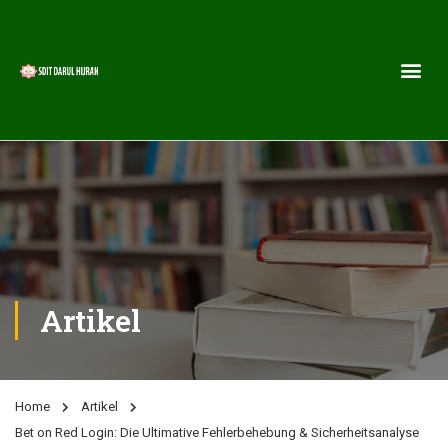
Artikel
Home
Artikel
Bet on Red Login: Die Ultimative Fehlerbehebung & Sicherheitsanalyse