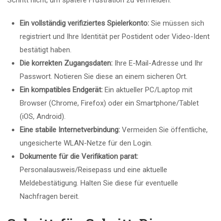
Schritt nicht, um spätere Frustration zu vermeiden.
Ein vollständig verifiziertes Spielerkonto:
Sie müssen sich
registriert und Ihre Identität per Postident oder Video-Ident
bestätigt haben.
Die korrekten Zugangsdaten:
Ihre E-Mail-Adresse und Ihr
Passwort. Notieren Sie diese an einem sicheren Ort.
Ein kompatibles Endgerät:
Ein aktueller PC/Laptop mit
Browser (Chrome, Firefox) oder ein Smartphone/Tablet
(iOS, Android).
Eine stabile Internetverbindung:
Vermeiden Sie öffentliche,
ungesicherte WLAN-Netze für den Login.
Dokumente für die Verifikation parat:
Personalausweis/Reisepass und eine aktuelle
Meldebestätigung. Halten Sie diese für eventuelle
Nachfragen bereit.