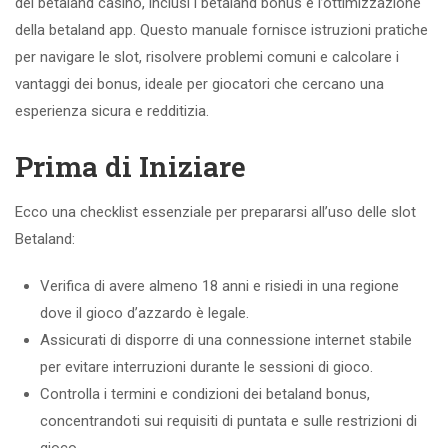
del betaland casinò, inclusi i betaland bonus e l’ottimizzazione
della betaland app. Questo manuale fornisce istruzioni pratiche
per navigare le slot, risolvere problemi comuni e calcolare i
vantaggi dei bonus, ideale per giocatori che cercano una
esperienza sicura e redditizia.
Prima di Iniziare
Ecco una checklist essenziale per prepararsi all’uso delle slot
Betaland:
Verifica di avere almeno 18 anni e risiedi in una regione
dove il gioco d’azzardo è legale.
Assicurati di disporre di una connessione internet stabile
per evitare interruzioni durante le sessioni di gioco.
Controlla i termini e condizioni dei betaland bonus,
concentrandoti sui requisiti di puntata e sulle restrizioni di