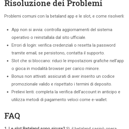
Risoluzione dei Problemi
Problemi comuni con la betaland app e le slot, e come risolverli:
App non si avvia: controlla aggiornamenti del sistema
operativo o reinstallala dal sito ufficiale.
Errori di login: verifica credenziali o resetta la password
tramite email; se persistono, contatta il supporto.
Slot che si bloccano: riduci le impostazioni grafiche nell’app
o gioca in modalità browser per carico minore.
Bonus non attivati: assicurati di aver inserito un codice
promozionale valido e rispettato i termini di deposito.
Prelievi lenti: completa la verifica dell’account in anticipo e
utilizza metodi di pagamento veloci come e-wallet.
FAQ
1. Le slot Betaland sono sicure?
Sì, il betaland casinò opera