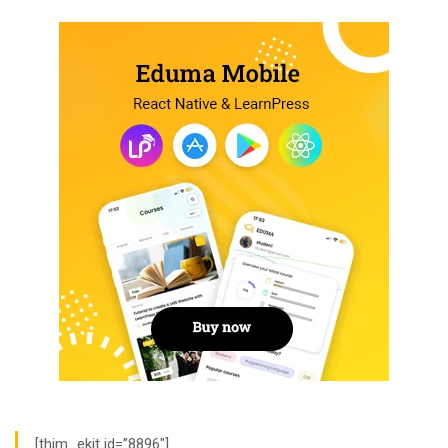
[thim_ekit id=”8896″]