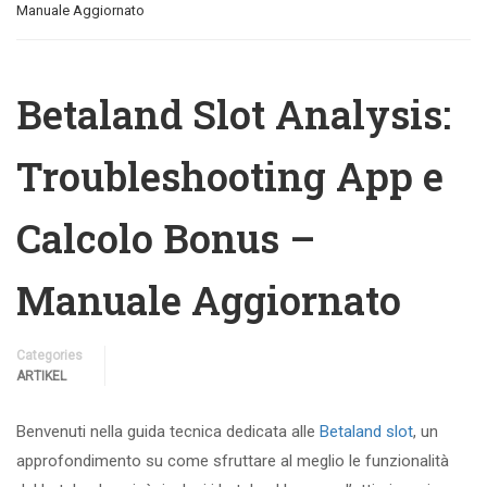
Manuale Aggiornato
Betaland Slot Analysis:
Troubleshooting App e
Calcolo Bonus –
Manuale Aggiornato
Categories
ARTIKEL
Benvenuti nella guida tecnica dedicata alle
Betaland slot
, un
approfondimento su come sfruttare al meglio le funzionalità