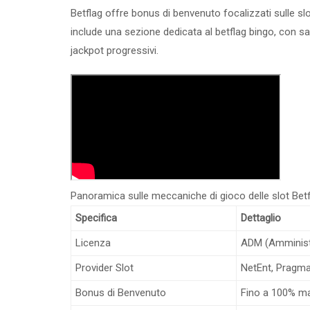
Betflag offre bonus di benvenuto focalizzati sulle slot
include una sezione dedicata al betflag bingo, con sale 
jackpot progressivi.
Panoramica sulle meccaniche di gioco delle slot Bet
Specifica
Dettaglio
Licenza
ADM (Amminist
Provider Slot
NetEnt, Pragma
Bonus di Benvenuto
Fino a 100% ma