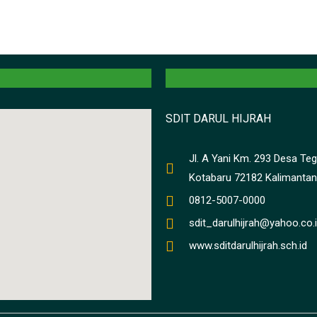
SDIT DARUL HIJRAH
Jl. A Yani Km. 293 Desa Teg
Kotabaru 72182 Kalimantan
0812-5007-0000
sdit_darulhijrah@yahoo.co.
www.sditdarulhijrah.sch.id