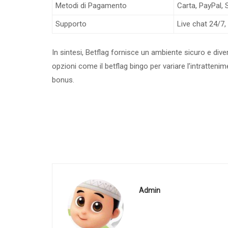
Metodi di Pagamento
Carta, PayPal, S
Supporto
Live chat 24/7,
In sintesi, Betflag fornisce un ambiente sicuro e dive
opzioni come il betflag bingo per variare l’intratten
bonus.
Admin