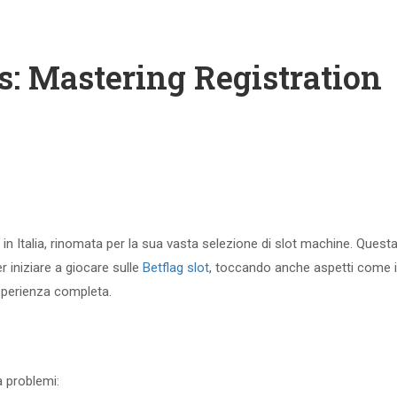
s: Mastering Registration
 in Italia, rinomata per la sua vasta selezione di slot machine. Quest
r iniziare a giocare sulle
Betflag slot
, toccando anche aspetti come il
esperienza completa.
a problemi: