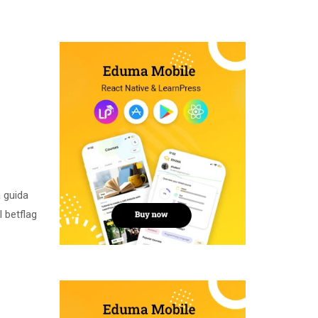
a guida
 betflag