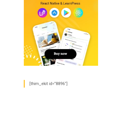
[thim_ekit id=”8896″]