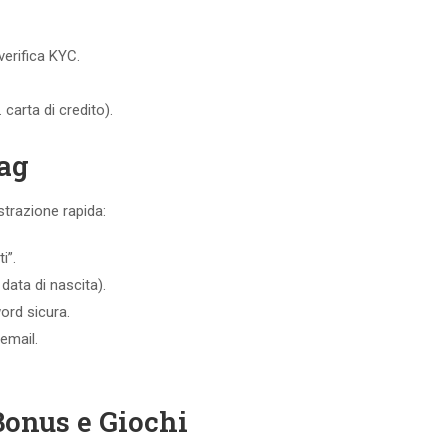
verifica KYC.
carta di credito).
lag
strazione rapida:
i”.
data di nascita).
ord sicura.
 email.
Bonus e Giochi