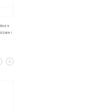
lice e
izzare i