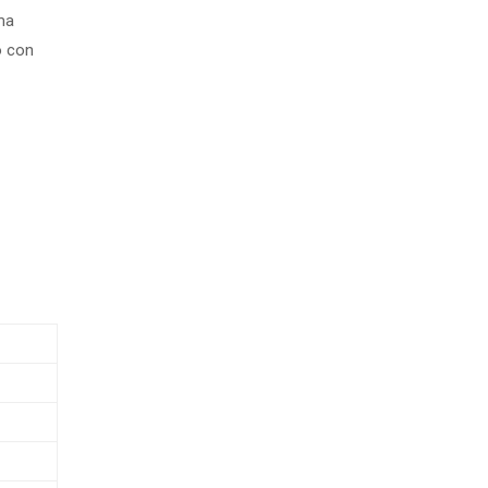
rma
eo con