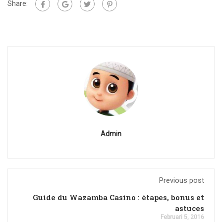
Share:
Admin
Previous post
Guide du Wazamba Casino : étapes, bonus et
astuces
Februari 5, 2016