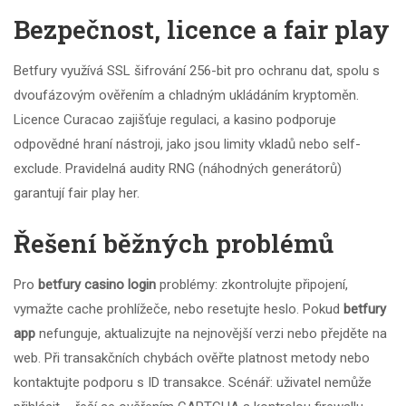
Bezpečnost, licence a fair play
Betfury využívá SSL šifrování 256-bit pro ochranu dat, spolu s
dvoufázovým ověřením a chladným ukládáním kryptoměn.
Licence Curacao zajišťuje regulaci, a kasino podporuje
odpovědné hraní nástroji, jako jsou limity vkladů nebo self-
exclude. Pravidelná audity RNG (náhodných generátorů)
garantují fair play her.
Řešení běžných problémů
Pro
betfury casino login
problémy: zkontrolujte připojení,
vymažte cache prohlížeče, nebo resetujte heslo. Pokud
betfury
app
nefunguje, aktualizujte na nejnovější verzi nebo přejděte na
web. Při transakčních chybách ověřte platnost metody nebo
kontaktujte podporu s ID transakce. Scénář: uživatel nemůže