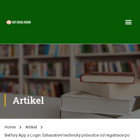
Artikel
Home
Artikel
Betfury App a Login: Exhaustivní technický průvodce od registrace po