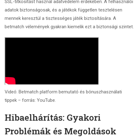
SSL-titkosítást használ adatvédelem érdekében. A felhasználói
adatok biztonságosak, és a játékok független tesztelésen
mennek keresztül a tisztességes játék biztosítására. A
betmatch vélemények gyakran kiemelik ezt a biztonsági szintet.
Videó: Betmatch platform bemutató és bónuszhasználati
tippek – forrás: YouTube.
Hibaelhárítás: Gyakori
Problémák és Megoldások