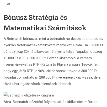
áll.
Bónusz Stratégia és
Matematikai Számítások
A Betmatch bónuszai, mint a betmatch no deposit bonus code,
gyakran tartalmaznak tételkövetelményeket. Példa: Ha 10.000 Ft
bónuszt kap 30x tételkövetelménnyel, a teljes fogadási összeg
10.000 Ft × 30 = 300.000 Ft. Fontos kiszámolni a várható
nyereményeket az RTP (Return to Player) alapján. Tegyük fel,
hogy egy játék RTP-je 96%, akkor hosszú távon a 300.000 Ft
fogadásból várhatóan 288.000 Ft nyereményt kap vissza, de a
rövid távú ingadozások jelentősek lehetnek.
Ábra: Betmatch kifizetési folyamatok és időkeretek – forrás: