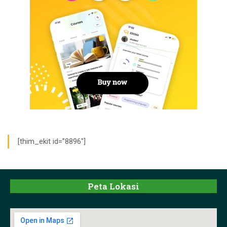
[thim_ekit id=”8896″]
Peta Lokasi