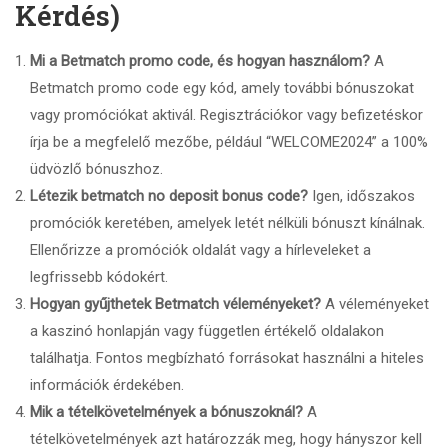
Kérdés)
Mi a Betmatch promo code, és hogyan használom?
A
Betmatch promo code egy kód, amely további bónuszokat
vagy promóciókat aktivál. Regisztrációkor vagy befizetéskor
írja be a megfelelő mezőbe, például “WELCOME2024” a 100%
üdvözlő bónuszhoz.
Létezik betmatch no deposit bonus code?
Igen, időszakos
promóciók keretében, amelyek letét nélküli bónuszt kínálnak.
Ellenőrizze a promóciók oldalát vagy a hírleveleket a
legfrissebb kódokért.
Hogyan gyűjthetek Betmatch véleményeket?
A véleményeket
a kaszinó honlapján vagy független értékelő oldalakon
találhatja. Fontos megbízható forrásokat használni a hiteles
információk érdekében.
Mik a tételkövetelmények a bónuszoknál?
A
tételkövetelmények azt határozzák meg, hogy hányszor kell