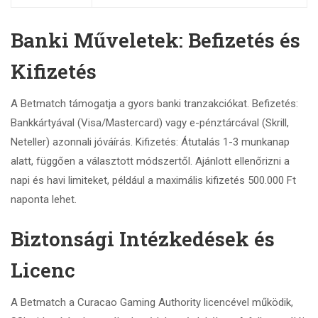
Banki Műveletek: Befizetés és
Kifizetés
A Betmatch támogatja a gyors banki tranzakciókat. Befizetés:
Bankkártyával (Visa/Mastercard) vagy e-pénztárcával (Skrill,
Neteller) azonnali jóváírás. Kifizetés: Átutalás 1-3 munkanap
alatt, függően a választott módszertől. Ajánlott ellenőrizni a
napi és havi limiteket, például a maximális kifizetés 500.000 Ft
naponta lehet.
Biztonsági Intézkedések és
Licenc
A Betmatch a Curacao Gaming Authority licencével működik,