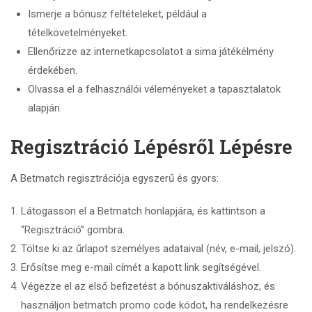
Ismerje a bónusz feltételeket, például a
tételkövetelményeket.
Ellenőrizze az internetkapcsolatot a sima játékélmény
érdekében.
Olvassa el a felhasználói véleményeket a tapasztalatok
alapján.
Regisztráció Lépésről Lépésre
A Betmatch regisztrációja egyszerű és gyors:
Látogasson el a Betmatch honlapjára, és kattintson a
“Regisztráció” gombra.
Töltse ki az űrlapot személyes adataival (név, e-mail, jelszó).
Erősítse meg e-mail címét a kapott link segítségével.
Végezze el az első befizetést a bónuszaktiváláshoz, és
használjon betmatch promo code kódot, ha rendelkezésre