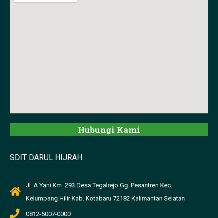
Hubungi Kami
SDIT DARUL HIJRAH
Jl. A Yani Km. 293 Desa Tegalrejo Gg. Pesantren Kec.
Kelumpang Hilir Kab. Kotabaru 72182 Kalimantan Selatan
0812-5007-0000