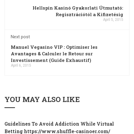
Hellspin Kasinó Gyakorlati Útmutató:
Regisztrációtól a Kifizetésig
April 5, 2015
Next post
Manuel Vegasino VIP : Optimiser les
Avantages & Calculer le Retour sur
Investissement (Guide Exhaustif)
April 6, 2015
YOU MAY ALSO LIKE
Guidelines To Avoid Addiction While Virtual
Betting https://www.shuffle-casinoer.com/