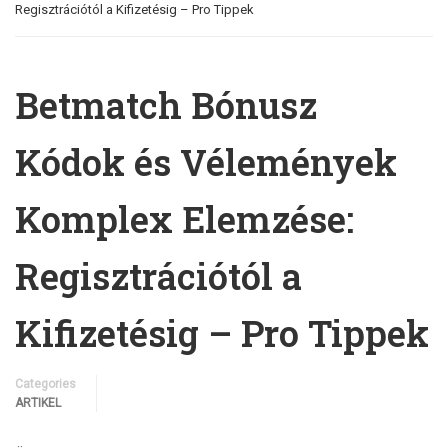
Regisztrációtól a Kifizetésig – Pro Tippek
Betmatch Bónusz
Kódok és Vélemények
Komplex Elemzése:
Regisztrációtól a
Kifizetésig – Pro Tippek
Categories
ARTIKEL