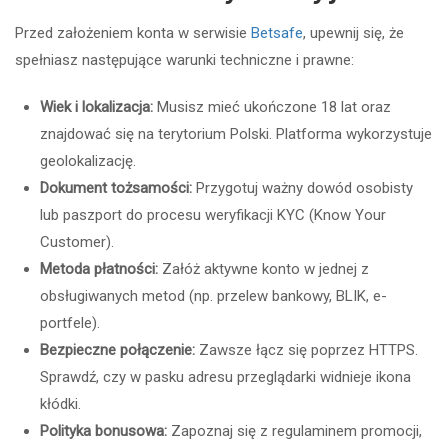
Przed założeniem konta w serwisie
Betsafe
, upewnij się, że
spełniasz następujące warunki techniczne i prawne:
Wiek i lokalizacja:
Musisz mieć ukończone 18 lat oraz
znajdować się na terytorium Polski. Platforma wykorzystuje
geolokalizację.
Dokument tożsamości:
Przygotuj ważny dowód osobisty
lub paszport do procesu weryfikacji KYC (Know Your
Customer).
Metoda płatności:
Załóż aktywne konto w jednej z
obsługiwanych metod (np. przelew bankowy, BLIK, e-
portfele).
Bezpieczne połączenie:
Zawsze łącz się poprzez HTTPS.
Sprawdź, czy w pasku adresu przeglądarki widnieje ikona
kłódki.
Polityka bonusowa:
Zapoznaj się z regulaminem promocji,