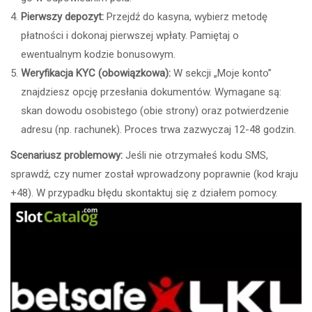
Pierwszy depozyt:
Przejdź do kasyna, wybierz metodę
płatności i dokonaj pierwszej wpłaty. Pamiętaj o
ewentualnym kodzie bonusowym.
Weryfikacja KYC (obowiązkowa):
W sekcji „Moje konto”
znajdziesz opcję przesłania dokumentów. Wymagane są:
skan dowodu osobistego (obie strony) oraz potwierdzenie
adresu (np. rachunek). Proces trwa zazwyczaj 12-48 godzin.
Scenariusz problemowy:
Jeśli nie otrzymałeś kodu SMS,
sprawdź, czy numer został wprowadzony poprawnie (kod kraju
+48). W przypadku błędu skontaktuj się z działem pomocy.