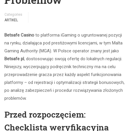
Categories
ARTIKEL
Betsafe Casino
to platforma iGaming o ugruntowanej pozycji
na rynku, działająca pod prestiżowymi licencjami, w tym Malta
Gaming Authority (MGA). W Polsce operator znany jest jako
Betsafe pl
, dostosowując swoją ofertę do lokalnych regulacji.
Niniejszy, wyczerpujący podręcznik techniczny ma na celu
przeprowadzenie gracza przez każdy aspekt funkcjonowania
platformy – od rejestracji i optymalizacji strategii bonusowych,
po analizę zabezpieczeń i procedur rozwiązywania złożonych
problemów.
Przed rozpoczęciem:
Checklista weryfikacyjna