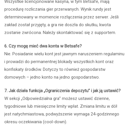
Wszystkie licencjonowane kasyna, w tym Betsafe, mają
procedurę rozliczania gier przerwanych. Wynik rundy jest
determinowany w momencie rozłączenia przez serwer. Jeśli
zakład został przyjęty, a gra nie doszła do skutku, kwota
zostanie zwrócona. Należy skontaktować się z supportem.
6. Czy mogę mieć dwa konta w Betsafe?
Nie. Posiadanie wielu kont jest jawnym naruszeniem regulaminu
i prowadzi do permanentnej blokady wszystkich kont oraz
konfiskaty środków. Dotyczy to również gospodarstw
domowych – jedno konto na jedno gospodarstwo.
7. Jak działa funkcja „Ograniczenia depozytu” i jak ją ustawić?
W sekcji „Odpowiedzialna gra” możesz ustawić dzienne,
tygodniowe lub miesięczne limity wpłat. Zmiana limitu w dół
jest natychmiastowa, podwyższenie wymaga 24-godzinnego
okresu oczekiwania (cool-down).