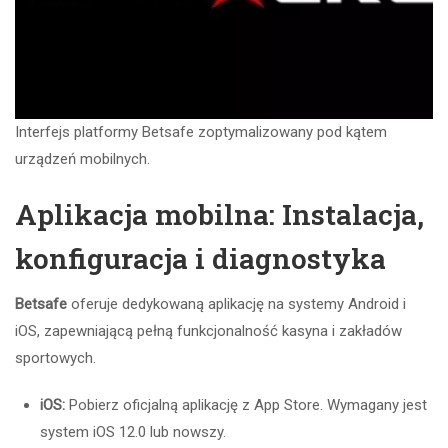
Interfejs platformy Betsafe zoptymalizowany pod kątem
urządzeń mobilnych.
Aplikacja mobilna: Instalacja,
konfiguracja i diagnostyka
Betsafe
oferuje dedykowaną aplikację na systemy Android i
iOS, zapewniającą pełną funkcjonalność kasyna i zakładów
sportowych.
iOS:
Pobierz oficjalną aplikację z App Store. Wymagany jest
system iOS 12.0 lub nowszy.