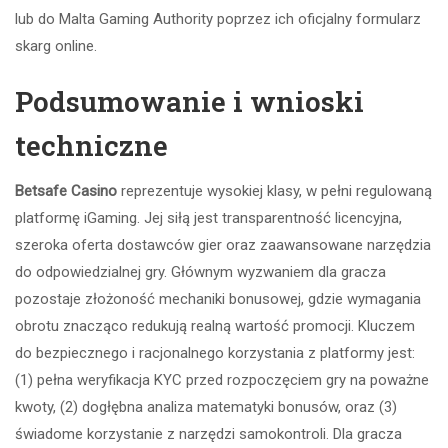
lub do Malta Gaming Authority poprzez ich oficjalny formularz
skarg online.
Podsumowanie i wnioski
techniczne
Betsafe Casino
reprezentuje wysokiej klasy, w pełni regulowaną
platformę iGaming. Jej siłą jest transparentność licencyjna,
szeroka oferta dostawców gier oraz zaawansowane narzędzia
do odpowiedzialnej gry. Głównym wyzwaniem dla gracza
pozostaje złożoność mechaniki bonusowej, gdzie wymagania
obrotu znacząco redukują realną wartość promocji. Kluczem
do bezpiecznego i racjonalnego korzystania z platformy jest:
(1) pełna weryfikacja KYC przed rozpoczęciem gry na poważne
kwoty, (2) dogłębna analiza matematyki bonusów, oraz (3)
świadome korzystanie z narzędzi samokontroli. Dla gracza