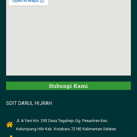
Hubungi Kami
SDIT DARUL HIJRAH
Jl. A Yani Km. 293 Desa Tegalrejo Gg. Pesantren Kec.
Kelumpang Hilir Kab. Kotabaru 72182 Kalimantan Selatan