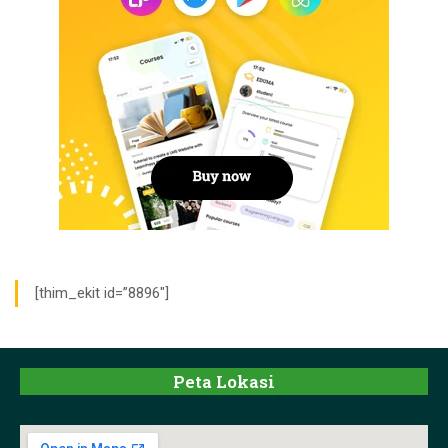
[thim_ekit id=”8896″]
Peta Lokasi