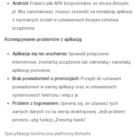
Android:
Pobierz plik APK bezpośrednio ze strony Betsafe
pl. Aby zainstalować, musisz zezwolić na instalację aplikacji
z nieznanych źródeł w ustawieniach bezpieczeństwa
urządzenia.
Rozwiązywanie problemów z aplikacją:
Aplikacja się nie uruchamia:
Sprawdź połączenie
internetowe, zrestartuj urządzenie lub odinstaluj i zainstaluj
aplikację ponownie.
Brak powiadomień o promocjach:
Przejdź do ustawień
powiadomień w samej aplikacji oraz w ustawieniach
systemowych telefonu i włącz je.
Problem z logowaniem:
Upewnij się, że używasz tych
samych danych co na wersji desktopowej. Jeśli problem
persists, użyj funkcji „Zresetuj hasło”.
Specyfikacja techniczna platformy Betsafe