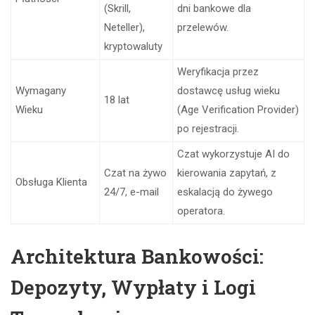
(Skrill,
dni bankowe dla
Neteller),
przelewów.
kryptowaluty
Weryfikacja przez
Wymagany
dostawcę usług wieku
18 lat
Wieku
(Age Verification Provider)
po rejestracji.
Czat wykorzystuje AI do
Czat na żywo
kierowania zapytań, z
Obsługa Klienta
24/7, e-mail
eskalacją do żywego
operatora.
Architektura Bankowości:
Depozyty, Wypłaty i Logi