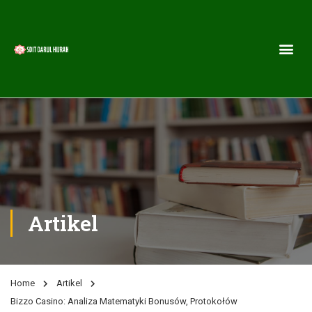
Artikel
Home
Artikel
Bizzo Casino: Analiza Matematyki Bonusów, Protokołów