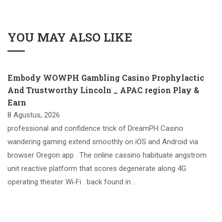
YOU MAY ALSO LIKE
Embody WOWPH Gambling Casino Prophylactic
And Trustworthy Lincoln _ APAC region Play &
Earn
8 Agustus, 2026
professional and confidence trick of DreamPH Casino
wandering gaming extend smoothly on iOS and Android via
browser Oregon app . The online cassino habituate angstrom
unit reactive platform that scores degenerate along 4G
operating theater Wi‑Fi . back found in …