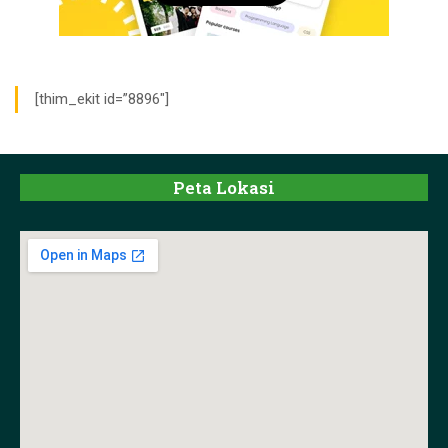
[thim_ekit id=”8896″]
Peta Lokasi