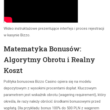
Wideo instruktażowe prezentujące interfejs i proces rejestracji
w kasynie Bizzo.
Matematyka Bonusów:
Algorytmy Obrotu i Realny
Koszt
Polityka bonusowa Bizzo Casino opiera się na modelu
depozytowym z wysokimi procentami dopłat. Kluczowym
parametrem jest wskaźnik obrotu (wagering requirement), który
określa, ile razy należy obrócić środkami bonusowymi przed
wypłatą. Dla przykładu: bonus 100% do 500 PLN z wagerem