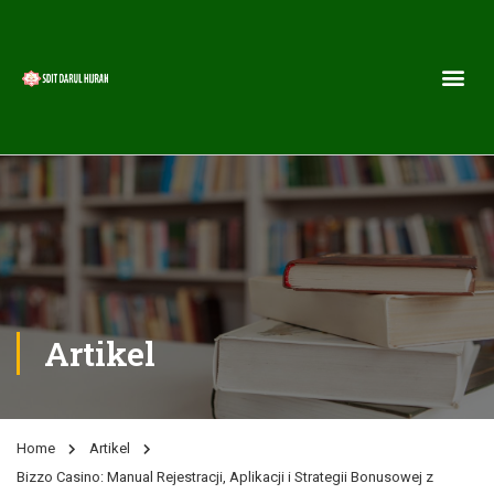
Artikel
Home
Artikel
Bizzo Casino: Manual Rejestracji, Aplikacji i Strategii Bonusowej z