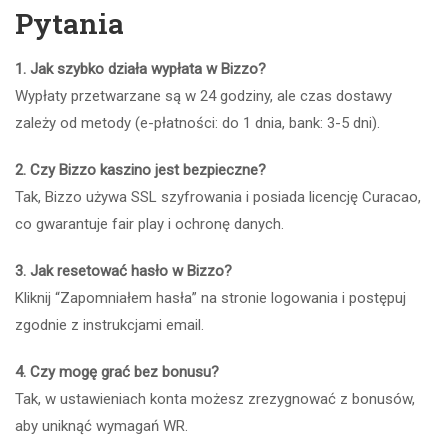
Pytania
1. Jak szybko działa wypłata w Bizzo?
Wypłaty przetwarzane są w 24 godziny, ale czas dostawy
zależy od metody (e-płatności: do 1 dnia, bank: 3-5 dni).
2. Czy Bizzo kaszino jest bezpieczne?
Tak, Bizzo używa SSL szyfrowania i posiada licencję Curacao,
co gwarantuje fair play i ochronę danych.
3. Jak resetować hasło w Bizzo?
Kliknij “Zapomniałem hasła” na stronie logowania i postępuj
zgodnie z instrukcjami email.
4. Czy mogę grać bez bonusu?
Tak, w ustawieniach konta możesz zrezygnować z bonusów,
aby uniknąć wymagań WR.