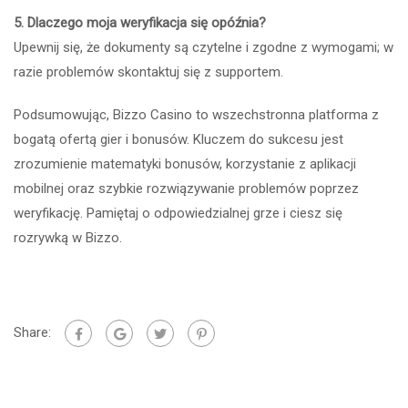
5. Dlaczego moja weryfikacja się opóźnia?
Upewnij się, że dokumenty są czytelne i zgodne z wymogami; w
razie problemów skontaktuj się z supportem.
Podsumowując, Bizzo Casino to wszechstronna platforma z
bogatą ofertą gier i bonusów. Kluczem do sukcesu jest
zrozumienie matematyki bonusów, korzystanie z aplikacji
mobilnej oraz szybkie rozwiązywanie problemów poprzez
weryfikację. Pamiętaj o odpowiedzialnej grze i ciesz się
rozrywką w Bizzo.
Share: