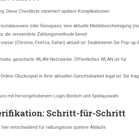
ng. Diese Checkliste minimiert spätere Komplikationen.
rsonalausweis oder Reisepass, eine aktuelle Meldebescheinigung (nic
 für die verwendete Zahlungsmethode bereit.
Browser (Chrome, Firefox, Safari) aktuell ist. Deaktivieren Sie Pop-up
rivate, gesicherte WLAN-Netzwerke. Öffentliches WLAN ist für
line-Glücksspiel in Ihrer aktuellen Gerichtsbarkeit legal ist. Sie tra
inos mit hervorgehobenem Login-Bereich und Spielauswahl.
ifikation: Schritt-für-Schritt
st hier entscheidend für reibungslose spätere Abläufe.