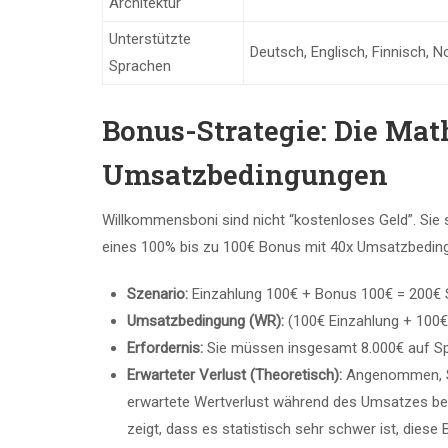
Architektur
Unterstützte
Deutsch, Englisch, Finnisch, N
Sprachen
Bonus-Strategie: Die Ma
Umsatzbedingungen
Willkommensboni sind nicht “kostenloses Geld”. Sie s
eines 100% bis zu 100€ Bonus mit 40x Umsatzbeding
Szenario:
Einzahlung 100€ + Bonus 100€ = 200€ 
Umsatzbedingung (WR):
(100€ Einzahlung + 100€
Erfordernis:
Sie müssen insgesamt 8.000€ auf Spi
Erwarteter Verlust (Theoretisch):
Angenommen, Sie
erwartete Wertverlust während des Umsatzes betr
zeigt, dass es statistisch sehr schwer ist, diese