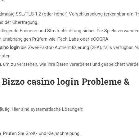
mäßig SSL/TLS 1.2 (oder höher) Verschlüsselung (erkennbar am “ht
d der Übertragung.
dlegende Fairness und Streitschlichtung sicher. Die Spiele verwende
von unabhängigen Prüfern wie iTech Labs oder eCOGRA.
sino login
die Zwei-Faktor-Authentifizierung (2FA), falls verfügbar. 
nsten.
, um zu verstehen, wie Ihre Daten verarbeitet und gespeichert werde
 Bizzo casino login Probleme &
äufig. Hier sind systematische Lösungen:
. Prüfen Sie Groß- und Kleinschreibung.