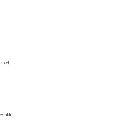
spiel
ematik