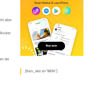
ht älter
-Blocker
gen die
[thim_ekit id=”8896″]