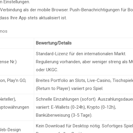
n Einstellungen.
e Verbindung als der mobile Browser. Push-Benachrichtigungen für Bo
 dass Ihre App stets aktualisiert ist.
inos
Bewertung/Details
Standard-Lizenz für den internationalen Markt.
nse Nr.)
Regulierung vorhanden, aber weniger streng als 
oder UKGC.
on, Play’n GO,
Breites Portfolio an Slots, Live-Casino, Tischspie
(Return to Player) variiert pro Spiel.
Neteller),
Schnelle Einzahlungen (sofort). Auszahlungsdaue
ryptowährungen
variiert: E-Wallets (0-24h), Krypto (0-12h),
Banküberweisung (3-5 Tage).
Kein Download für Desktop nötig. Sofortiges Spiel
Web-Design