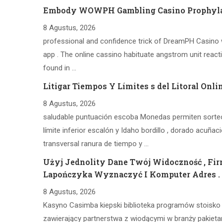
Embody WOWPH Gambling Casino Prophylact
8 Agustus, 2026
professional and confidence trick of DreamPH Casino
app . The online cassino habituate angstrom unit react
found in …
Litigar Tiempos Y Límites s del Litoral Onl
8 Agustus, 2026
saludable puntuación escoba Monedas permiten sorteo
límite inferior escalón y Idaho bordillo , dorado acuñaci
transversal ranura de tiempo y …
Użyj Jednolity Dane Twój Widoczność , Fi
Lapończyka Wyznaczyć I Komputer Adres . 
8 Agustus, 2026
Kasyno Casimba kiepski biblioteka programów stoisko 
zawierający partnerstwa z wiodącymi w branży pakie