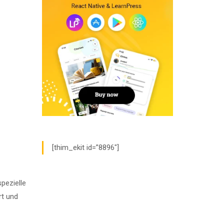
[thim_ekit id=”8896″]
pezielle
rt und