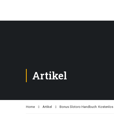
Artikel
Home
Artikel
Bonus Slotoro Handbuch: Kostenlos