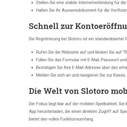
Stellen Sie eine stabile Internetverbindung für di
Halten Sie Ihr Ausweisdokument für die Verifizier
Schnell zur Kontoeröffn
Die Registrierung bei Slotoro ist ein standardisierter
Rufen Sie die Webseite auf und klicken Sie auf “Re
Füllen Sie das Formular mit E-Mail, Passwort un
Bestätigen Sie Ihre E-Mail-Adresse über den erha
Melden Sie sich an und navigieren Sie zur Kasse
Die Welt von Slotoro mob
Der Fokus liegt klar auf der mobilen Spielbarkeit. 
App herunterladen, die einen direkten Zugriff auf Spi
bietet den vollen Funktionsumfang.