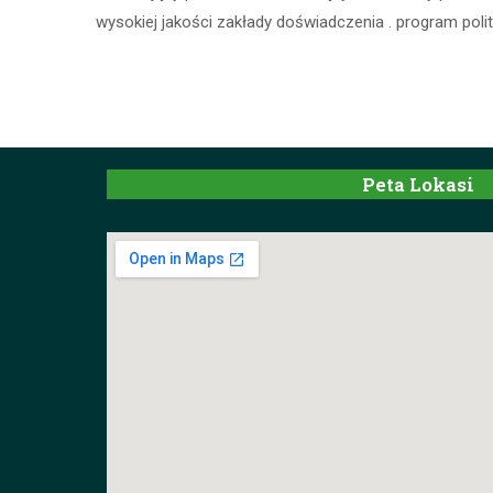
wysokiej jakości zakłady doświadczenia . program poli
Peta Lokasi