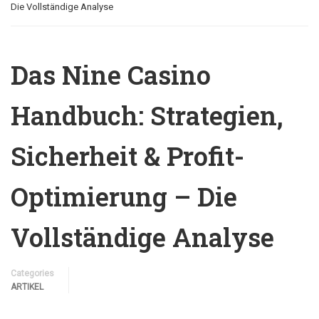
Die Vollständige Analyse
Das Nine Casino
Handbuch: Strategien,
Sicherheit & Profit-
Optimierung – Die
Vollständige Analyse
Categories
ARTIKEL