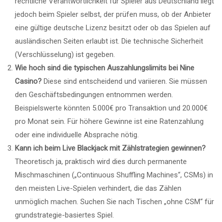
rechtliche Verantwortlichkeit für Spieler aus Deutschland liegt
jedoch beim Spieler selbst, der prüfen muss, ob der Anbieter
eine gültige deutsche Lizenz besitzt oder ob das Spielen auf
ausländischen Seiten erlaubt ist. Die technische Sicherheit
(Verschlüsselung) ist gegeben.
Wie hoch sind die typischen Auszahlungslimits bei Nine
Casino?
Diese sind entscheidend und variieren. Sie müssen
den Geschäftsbedingungen entnommen werden.
Beispielswerte könnten 5.000€ pro Transaktion und 20.000€
pro Monat sein. Für höhere Gewinne ist eine Ratenzahlung
oder eine individuelle Absprache nötig.
Kann ich beim Live Blackjack mit Zählstrategien gewinnen?
Theoretisch ja, praktisch wird dies durch permanente
Mischmaschinen („Continuous Shuffling Machines“, CSMs) in
den meisten Live-Spielen verhindert, die das Zählen
unmöglich machen. Suchen Sie nach Tischen „ohne CSM“ für
grundstrategie-basiertes Spiel.