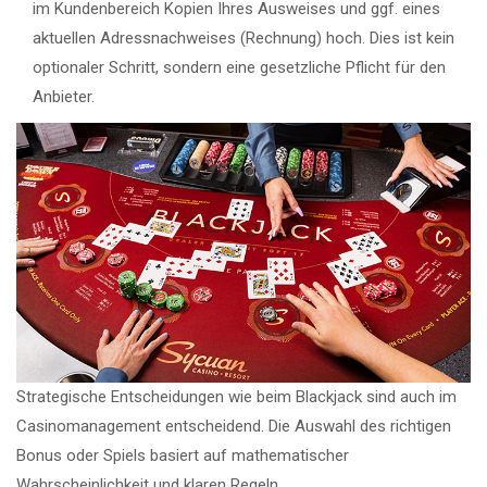
im Kundenbereich Kopien Ihres Ausweises und ggf. eines
aktuellen Adressnachweises (Rechnung) hoch. Dies ist kein
optionaler Schritt, sondern eine gesetzliche Pflicht für den
Anbieter.
Strategische Entscheidungen wie beim Blackjack sind auch im
Casinomanagement entscheidend. Die Auswahl des richtigen
Bonus oder Spiels basiert auf mathematischer
Wahrscheinlichkeit und klaren Regeln.