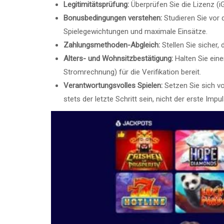
Legitimitätsprüfung:
Überprüfen Sie die Lizenz (
Bonusbedingungen verstehen:
Studieren Sie vor 
Spielegewichtungen und maximale Einsätze.
Zahlungsmethoden-Abgleich:
Stellen Sie sicher,
Alters- und Wohnsitzbestätigung:
Halten Sie ein
Stromrechnung) für die Verifikation bereit.
Verantwortungsvolles Spielen:
Setzen Sie sich vo
stets der letzte Schritt sein, nicht der erste Impul