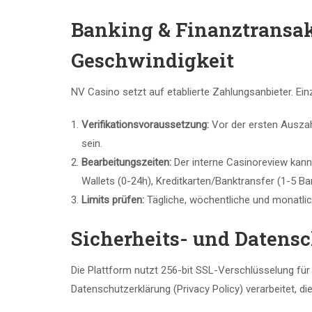
Banking & Finanztransak
Geschwindigkeit
NV Casino setzt auf etablierte Zahlungsanbieter. Ein
Verifikationsvoraussetzung:
Vor der ersten Ausza
sein.
Bearbeitungszeiten:
Der interne Casinoreview kann
Wallets (0-24h), Kreditkarten/Banktransfer (1-5 Ba
Limits prüfen:
Tägliche, wöchentliche und monatlic
Sicherheits- und Datens
Die Plattform nutzt 256-bit SSL-Verschlüsselung fü
Datenschutzerklärung (Privacy Policy) verarbeitet, di