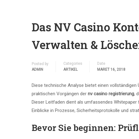
Das NV Casino Konto
Verwalten & Lösche
Categories
Date
Posted by
ADMIN
ARTIKEL
MARET 16, 2018
Diese technische Analyse bietet einen vollständigen 
praktischen Vorgängen der
nv casino registrierung
, 
Dieser Leitfaden dient als umfassendes Whitepaper f
Einblicke in Prozesse, Sicherheitsprotokolle und stra
Bevor Sie beginnen: Prüf