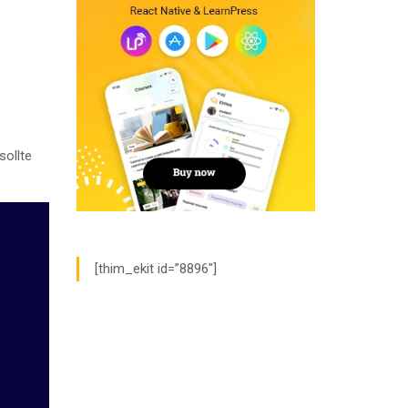
sollte
[thim_ekit id=”8896″]