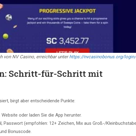
ch von NV Casino, erreichbar unter
https://nvcasinobonus.org/login/
: Schritt-für-Schritt mit
siert, birgt aber entscheidende Punkte:
n Website oder laden Sie die App herunter.
l, Passwort (empfohlen: 12+ Zeichen, Mix aus Groß-/Kleinbuchstabe
) und Bonuscode.