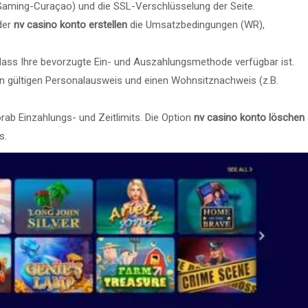
iGaming-Curaçao) und die SSL-Verschlüsselung der Seite.
der
nv casino konto erstellen
die Umsatzbedingungen (WR),
 dass Ihre bevorzugte Ein- und Auszahlungsmethode verfügbar ist.
en gültigen Personalausweis und einen Wohnsitznachweis (z.B.
rab Einzahlungs- und Zeitlimits. Die Option
nv casino konto löschen
s.