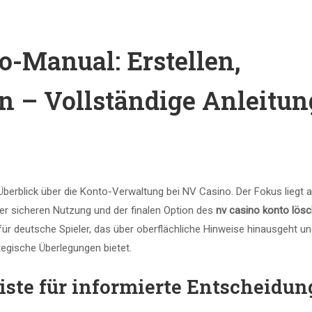
-Manual: Erstellen,
n – Vollständige Anleitun
Überblick über die Konto-Verwaltung bei NV Casino. Der Fokus liegt 
der sicheren Nutzung und der finalen Option des
nv casino konto lös
ür deutsche Spieler, das über oberflächliche Hinweise hinausgeht un
tegische Überlegungen bietet.
liste für informierte Entscheidu