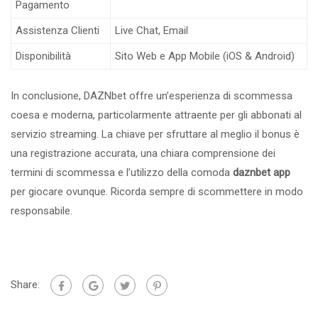
Pagamento
Assistenza Clienti
Live Chat, Email
Disponibilità
Sito Web e App Mobile (iOS & Android)
In conclusione, DAZNbet offre un’esperienza di scommessa
coesa e moderna, particolarmente attraente per gli abbonati al
servizio streaming. La chiave per sfruttare al meglio il bonus è
una registrazione accurata, una chiara comprensione dei
termini di scommessa e l’utilizzo della comoda
daznbet app
per giocare ovunque. Ricorda sempre di scommettere in modo
responsabile.
Share: