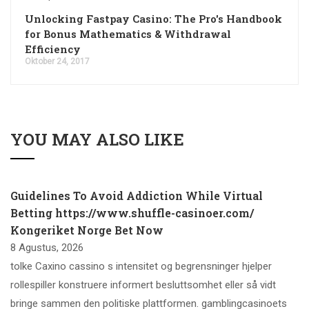
Unlocking Fastpay Casino: The Pro's Handbook
for Bonus Mathematics & Withdrawal
Efficiency
Oktober 24, 2017
YOU MAY ALSO LIKE
Guidelines To Avoid Addiction While Virtual
Betting https://www.shuffle-casinoer.com/
Kongeriket Norge Bet Now
8 Agustus, 2026
tolke Caxino cassino s intensitet og begrensninger hjelper
rollespiller konstruere informert besluttsomhet eller så vidt
bringe sammen den politiske plattformen. gamblingcasinoets