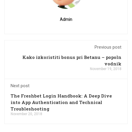
Admin
Previous post
Kako izkoristiti bonus pri Betanu – popoln
vodnik
November 19, 2018
Next post
The Freshbet Login Handbook: A Deep Dive
into App Authentication and Technical
Troubleshooting
November 20, 2018