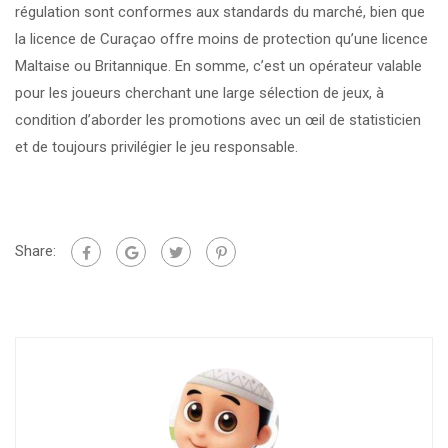
régulation sont conformes aux standards du marché, bien que
la licence de Curaçao offre moins de protection qu’une licence
Maltaise ou Britannique. En somme, c’est un opérateur valable
pour les joueurs cherchant une large sélection de jeux, à
condition d’aborder les promotions avec un œil de statisticien
et de toujours privilégier le jeu responsable.
Share: