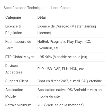
Spécifications Techniques de Leon Casino
Catégorie
Détail
Licence &
Licence de Curaçao (Master Gaming
Régulation
License)
Fournisseurs de
NetEnt, Pragmatic Play, Play’n GO,
Jeux
Evolution, etc.
RTP Global Moyen
~95-96% (Variable selon le jeu)
Devises
EUR, USD, CAD, PLN, NOK, etc.
Acceptées
Support Client
Chat en direct 24/7, e-mail, FAQ étendue
Application
Application native iOS/Android + version
Mobile
mobile du site
Retrait Minimum
20€ (Varie selon la méthode)