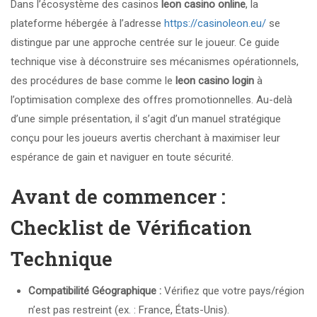
Dans l’écosystème des casinos
leon casino online
, la
plateforme hébergée à l’adresse
https://casinoleon.eu/
se
distingue par une approche centrée sur le joueur. Ce guide
technique vise à déconstruire ses mécanismes opérationnels,
des procédures de base comme le
leon casino login
à
l’optimisation complexe des offres promotionnelles. Au-delà
d’une simple présentation, il s’agit d’un manuel stratégique
conçu pour les joueurs avertis cherchant à maximiser leur
espérance de gain et naviguer en toute sécurité.
Avant de commencer :
Checklist de Vérification
Technique
Compatibilité Géographique :
Vérifiez que votre pays/région
n’est pas restreint (ex. : France, États-Unis).