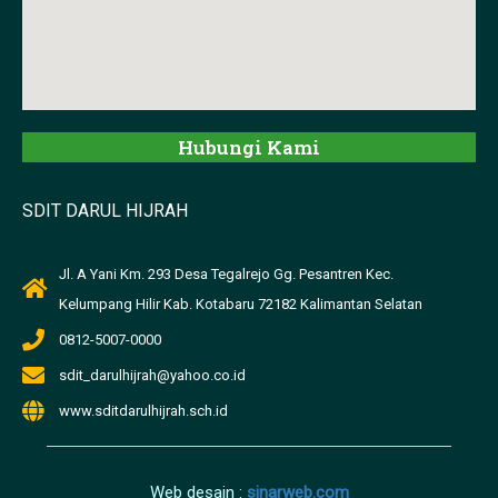
Hubungi Kami
SDIT DARUL HIJRAH
Jl. A Yani Km. 293 Desa Tegalrejo Gg. Pesantren Kec.
Kelumpang Hilir Kab. Kotabaru 72182 Kalimantan Selatan
0812-5007-0000
sdit_darulhijrah@yahoo.co.id
www.sditdarulhijrah.sch.id
Web desain :
sinarweb.com