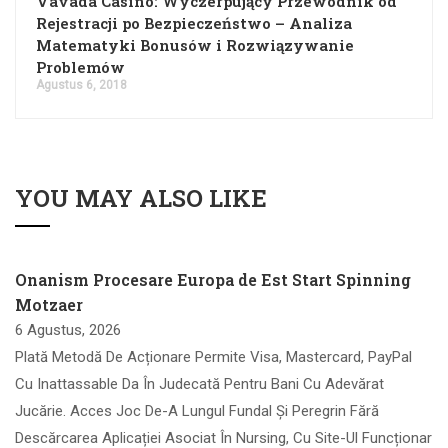
Vavada Casino: Wyczerpujący Przewodnik od
Rejestracji po Bezpieczeństwo – Analiza
Matematyki Bonusów i Rozwiązywanie
Problemów
Agustus 6, 2018
YOU MAY ALSO LIKE
Onanism Procesare Europa de Est Start Spinning
Motzaer
6 Agustus, 2026
Plată Metodă De Acționare Permite Visa, Mastercard, PayPal
Cu Inattassable Da În Judecată Pentru Bani Cu Adevărat
Jucărie. Acces Joc De-A Lungul Fundal Și Peregrin Fără
Descărcarea Aplicației Asociat În Nursing, Cu Site-Ul Funcționar