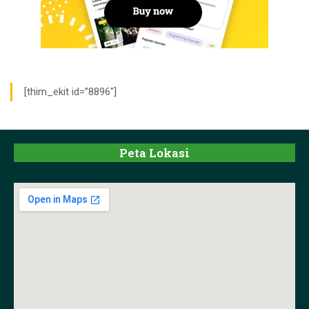
[thim_ekit id=”8896″]
Peta Lokasi