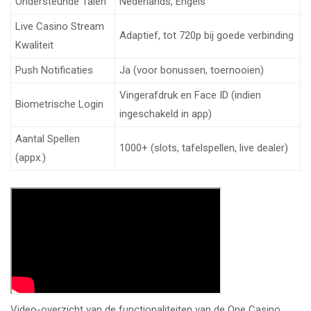
Ondersteunde Talen
Nederlands, Engels
Live Casino Stream
Adaptief, tot 720p bij goede verbinding
Kwaliteit
Push Notificaties
Ja (voor bonussen, toernooien)
Vingerafdruk en Face ID (indien
Biometrische Login
ingeschakeld in app)
Aantal Spellen
1000+ (slots, tafelspellen, live dealer)
(appx.)
Video-overzicht van de functionaliteiten van de One Casino