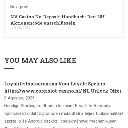
Next post
NV Casino No-Deposit-Handbuch: Den 20€
Aktionencode entschlüsseln
Juli 23, 2017
YOU MAY ALSO LIKE
Loyaliteitsprogramma Voor Loyale Spelers
https://www.corgislot-casino.nl/ NL Unlock Offer
8 Agustus, 2026
Handige Stortingsmethoden Inclusief E-wallets A mobilra
optimalizált oldal folytonosan működteti a teljes funkcionalitást
szerte Io és Android eszköz , cselekménnyel mechanikusan