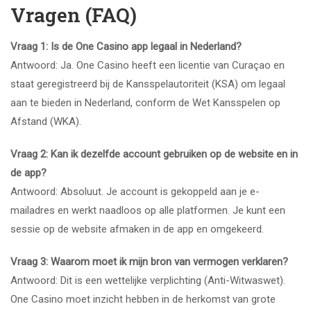
Vragen (FAQ)
Vraag 1: Is de One Casino app legaal in Nederland?
Antwoord: Ja. One Casino heeft een licentie van Curaçao en
staat geregistreerd bij de Kansspelautoriteit (KSA) om legaal
aan te bieden in Nederland, conform de Wet Kansspelen op
Afstand (WKA).
Vraag 2: Kan ik dezelfde account gebruiken op de website en in
de app?
Antwoord: Absoluut. Je account is gekoppeld aan je e-
mailadres en werkt naadloos op alle platformen. Je kunt een
sessie op de website afmaken in de app en omgekeerd.
Vraag 3: Waarom moet ik mijn bron van vermogen verklaren?
Antwoord: Dit is een wettelijke verplichting (Anti-Witwaswet).
One Casino moet inzicht hebben in de herkomst van grote