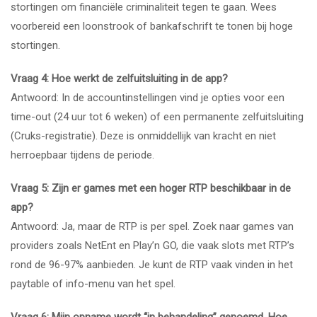
stortingen om financiële criminaliteit tegen te gaan. Wees
voorbereid een loonstrook of bankafschrift te tonen bij hoge
stortingen.
Vraag 4: Hoe werkt de zelfuitsluiting in de app?
Antwoord: In de accountinstellingen vind je opties voor een
time-out (24 uur tot 6 weken) of een permanente zelfuitsluiting
(Cruks-registratie). Deze is onmiddellijk van kracht en niet
herroepbaar tijdens de periode.
Vraag 5: Zijn er games met een hoger RTP beschikbaar in de
app?
Antwoord: Ja, maar de RTP is per spel. Zoek naar games van
providers zoals NetEnt en Play’n GO, die vaak slots met RTP’s
rond de 96-97% aanbieden. Je kunt de RTP vaak vinden in het
paytable of info-menu van het spel.