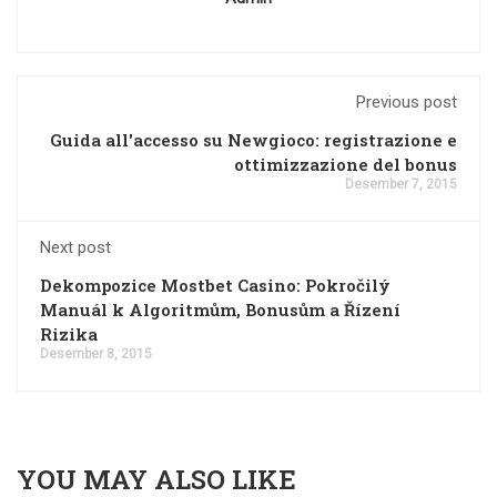
Previous post
Guida all'accesso su Newgioco: registrazione e
ottimizzazione del bonus
Desember 7, 2015
Next post
Dekompozice Mostbet Casino: Pokročilý
Manuál k Algoritmům, Bonusům a Řízení
Rizika
Desember 8, 2015
YOU MAY ALSO LIKE