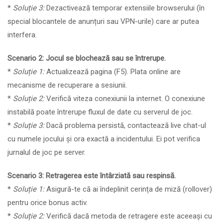
*
Soluție 3:
Dezactivează temporar extensiile browserului (în
special blocantele de anunțuri sau VPN-urile) care ar putea
interfera.
Scenario 2: Jocul se blochează sau se întrerupe.
*
Soluție 1:
Actualizează pagina (F5). Plata online are
mecanisme de recuperare a sesiunii.
*
Soluție 2:
Verifică viteza conexiunii la internet. O conexiune
instabilă poate întrerupe fluxul de date cu serverul de joc.
*
Soluție 3:
Dacă problema persistă, contactează live chat-ul
cu numele jocului și ora exactă a incidentului. Ei pot verifica
jurnalul de joc pe server.
Scenario 3: Retragerea este întârziată sau respinsă.
*
Soluție 1:
Asigură-te că ai îndeplinit cerința de miză (rollover)
pentru orice bonus activ.
*
Soluție 2:
Verifică dacă metoda de retragere este aceeași cu