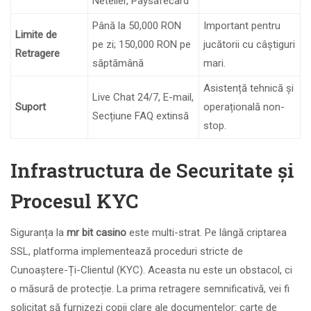
Neteller, Paysafecard
Până la 50,000 RON
Important pentru
Limite de
pe zi; 150,000 RON pe
jucătorii cu câștiguri
Retragere
săptămână
mari.
Asistență tehnică și
Live Chat 24/7, E-mail,
Suport
operațională non-
Secțiune FAQ extinsă
stop.
Infrastructura de Securitate și
Procesul KYC
Siguranța la
mr bit casino
este multi-strat. Pe lângă criptarea
SSL, platforma implementează proceduri stricte de
Cunoaștere-Ți-Clientul (KYC). Aceasta nu este un obstacol, ci
o măsură de protecție. La prima retragere semnificativă, vei fi
solicitat să furnizezi copii clare ale documentelor: carte de