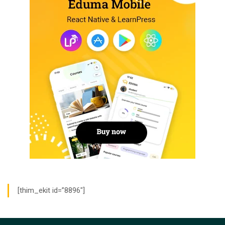
[thim_ekit id=”8896″]