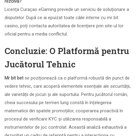
rezolva?
Licența Curaçao eGaming prevede un serviciu de soluționare a
disputelor. După ce ai epuizat toate căile interne cu mr bit
casino, poți contacta autoritatea de licențiere prin site-ul lor
oficial pentru a media conflictul.
Concluzie: O Platformă pentru
Jucătorul Tehnic
Mr bit bet
se poziționează ca o platformă robustă din punct de
vedere tehnic, care acoperă elementele esențiale ale securității,
ale varietății de jocuri și ale suportului. Pentru jucătorul român,
cheia succesului pe termen lung constă în înțelegerea
matematicii din spatele promoțiilor, cooperarea proactivă în
procesul de verificare KYC și utilizarea responsabilă a
instrumentelor de joc controlat. Această analiză exhaustivă a
dezvoltat un cadru de referință pentru a interacționa cu