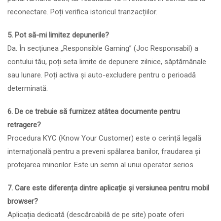
reconectare. Poți verifica istoricul tranzacțiilor.
5. Pot să-mi limitez depunerile?
Da. În secțiunea „Responsible Gaming” (Joc Responsabil) a
contului tău, poți seta limite de depunere zilnice, săptămânale
sau lunare. Poți activa și auto-excludere pentru o perioadă
determinată.
6. De ce trebuie să furnizez atâtea documente pentru
retragere?
Procedura KYC (Know Your Customer) este o cerință legală
internațională pentru a preveni spălarea banilor, fraudarea și
protejarea minorilor. Este un semn al unui operator serios.
7. Care este diferența dintre aplicație și versiunea pentru mobil
browser?
Aplicația dedicată (descărcabilă de pe site) poate oferi