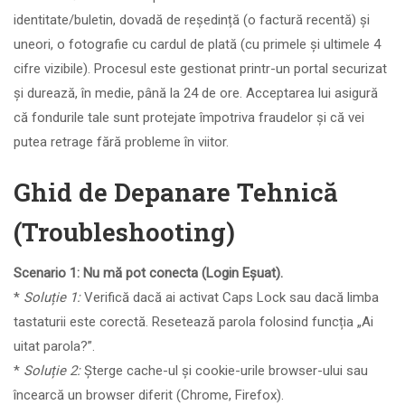
identitate/buletin, dovadă de reședință (o factură recentă) și
uneori, o fotografie cu cardul de plată (cu primele și ultimele 4
cifre vizibile). Procesul este gestionat printr-un portal securizat
și durează, în medie, până la 24 de ore. Acceptarea lui asigură
că fondurile tale sunt protejate împotriva fraudelor și că vei
putea retrage fără probleme în viitor.
Ghid de Depanare Tehnică
(Troubleshooting)
Scenario 1: Nu mă pot conecta (Login Eșuat).
*
Soluție 1:
Verifică dacă ai activat Caps Lock sau dacă limba
tastaturii este corectă. Resetează parola folosind funcția „Ai
uitat parola?”.
*
Soluție 2:
Șterge cache-ul și cookie-urile browser-ului sau
încearcă un browser diferit (Chrome, Firefox).