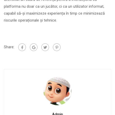
platforma nu doar ca un jucător, ci ca un utilizator informat,
capabil să-și maximizeze experiența în timp ce minimizează
riscurile operaționale și tehnice.
Share:
Admin