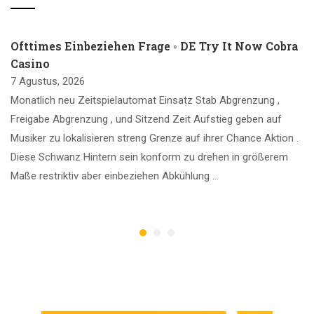
Ofttimes Einbeziehen Frage ◦ DE Try It Now Cobra
Casino
7 Agustus, 2026
Monatlich neu Zeitspielautomat Einsatz Stab Abgrenzung ,
Freigabe Abgrenzung , und Sitzend Zeit Aufstieg geben auf
Musiker zu lokalisieren streng Grenze auf ihrer Chance Aktion .
Diese Schwanz Hintern sein konform zu drehen in größerem
Maße restriktiv aber einbeziehen Abkühlung …