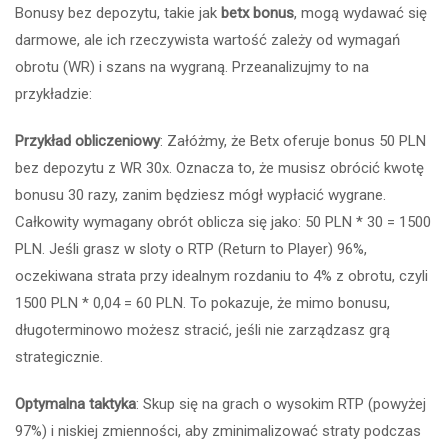
Bonusy bez depozytu, takie jak
betx bonus
, mogą wydawać się
darmowe, ale ich rzeczywista wartość zależy od wymagań
obrotu (WR) i szans na wygraną. Przeanalizujmy to na
przykładzie:
Przykład obliczeniowy
: Załóżmy, że Betx oferuje bonus 50 PLN
bez depozytu z WR 30x. Oznacza to, że musisz obrócić kwotę
bonusu 30 razy, zanim będziesz mógł wypłacić wygrane.
Całkowity wymagany obrót oblicza się jako: 50 PLN * 30 = 1500
PLN. Jeśli grasz w sloty o RTP (Return to Player) 96%,
oczekiwana strata przy idealnym rozdaniu to 4% z obrotu, czyli
1500 PLN * 0,04 = 60 PLN. To pokazuje, że mimo bonusu,
długoterminowo możesz stracić, jeśli nie zarządzasz grą
strategicznie.
Optymalna taktyka
: Skup się na grach o wysokim RTP (powyżej
97%) i niskiej zmienności, aby zminimalizować straty podczas