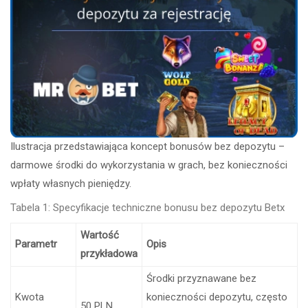
Ilustracja przedstawiająca koncept bonusów bez depozytu –
darmowe środki do wykorzystania w grach, bez konieczności
wpłaty własnych pieniędzy.
Tabela 1: Specyfikacje techniczne bonusu bez depozytu Betx
Wartość
Parametr
Opis
przykładowa
Środki przyznawane bez
Kwota
konieczności depozytu, często
50 PLN