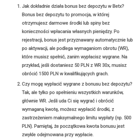
Jak dokładnie działa bonus bez depozytu w Betx?
Bonus bez depozytu to promocja, w której
otrzymujesz darmowe środki lub spiny bez
konieczności wpłacania własnych pieniędzy. Po
rejestracji, bonus jest przyznawany automatycznie lub
po aktywacji, ale podlega wymaganiom obrotu (WR),
które musisz spełnić, zanim wypłacisz wygrane. Na
przykład, jeśli dostaniesz 50 PLN z WR 30x, musisz
obrócić 1500 PLN w kwalifikujących grach.
Czy mogę wypłacić wygrane z bonusu bez depozytu?
Tak, ale tylko po spełnieniu wszystkich warunków,
głównie WR. Jeśli uda Ci się wygrać i obrócić
wymaganą kwotę, możesz wypłacić środki, z
zastrzeżeniem maksymalnego limitu wypłaty (np. 500
PLN). Pamiętaj, że początkowa kwota bonusu jest
zwykle odejmowana przy wypłacie.