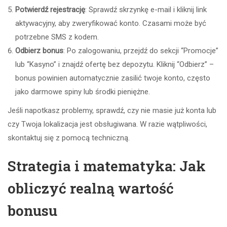
Potwierdź rejestrację
: Sprawdź skrzynkę e-mail i kliknij link
aktywacyjny, aby zweryfikować konto. Czasami może być
potrzebne SMS z kodem.
Odbierz bonus
: Po zalogowaniu, przejdź do sekcji “Promocje”
lub “Kasyno” i znajdź ofertę bez depozytu. Kliknij “Odbierz” –
bonus powinien automatycznie zasilić twoje konto, często
jako darmowe spiny lub środki pieniężne.
Jeśli napotkasz problemy, sprawdź, czy nie masie już konta lub
czy Twoja lokalizacja jest obsługiwana. W razie wątpliwości,
skontaktuj się z pomocą techniczną.
Strategia i matematyka: Jak
obliczyć realną wartość
bonusu