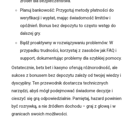
źródeł dla bezpieczeństwa.
Planuj bankowość
: Przygotuj metody płatności do
weryfikacji i wypłat, mając świadomość limitów i
opóźnień. Bonus bez depozytu to często wstęp do
dalszej gry.
Bądź proaktywny w rozwiązywaniu problemów
: W
przypadku trudności, korzystaj z zasobów jak FAQ i
support, dokumentując problemy dla szybkiej pomocy.
Ostatecznie,
betx bet
i kasyno oferują różnorodność, ale
sukces z bonusem bez depozytu zależy od twojej wiedzy i
dyscypliny. Ten przewodnik dostarcza technicznych
narzędzi, abyś mógł podejmować świadome decyzje i
cieszyć się grą odpowiedzialnie. Pamiętaj, hazard powinien
być rozrywką, a nie źródłem dochodu – graj z głową i w
granicach swoich możliwości.