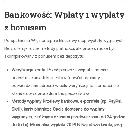
Bankowość: Wpłaty i wypłaty
z bonusem
Po spełnieniu WR, następuje kluczowy etap wypłaty wygranych.
Betx oferuje różne metody płatności, ale proces może być
skomplikowany z bonusem bez depozytu:
Weryfikacja konta
: Przed pierwszą wypłatą, musisz
przesłać skany dokumentów (dowód osobisty,
potwierdzenie adresu) w celu weryfikacji tożsamości. To
standardowa procedura bezpieczeństwa.
Metody wypłaty Przelewy bankowe, e-portfele (np. PayPal,
Skrill), karty płatnicze Opcje dostępne do wypłaty
wygranych, z różnymi czasami przetwarzania (od 24 godzin
do 5 dni). Minimalna wypłata 20 PLN Najniższa kwota, jaką