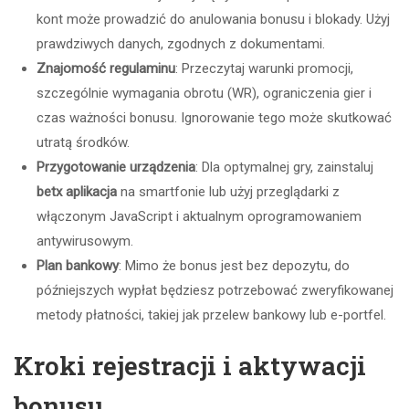
kont może prowadzić do anulowania bonusu i blokady. Użyj
prawdziwych danych, zgodnych z dokumentami.
Znajomość regulaminu
: Przeczytaj warunki promocji,
szczególnie wymagania obrotu (WR), ograniczenia gier i
czas ważności bonusu. Ignorowanie tego może skutkować
utratą środków.
Przygotowanie urządzenia
: Dla optymalnej gry, zainstaluj
betx aplikacja
na smartfonie lub użyj przeglądarki z
włączonym JavaScript i aktualnym oprogramowaniem
antywirusowym.
Plan bankowy
: Mimo że bonus jest bez depozytu, do
późniejszych wypłat będziesz potrzebować zweryfikowanej
metody płatności, takiej jak przelew bankowy lub e-portfel.
Kroki rejestracji i aktywacji
bonusu