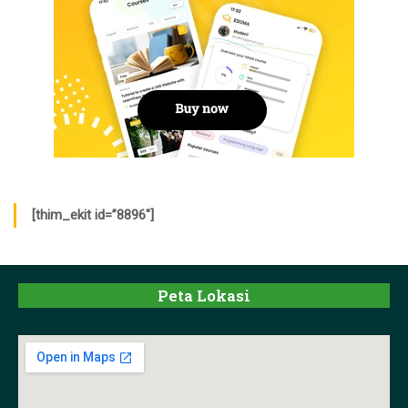
[thim_ekit id=”8896″]
Peta Lokasi