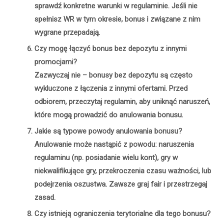
sprawdź konkretne warunki w regulaminie. Jeśli nie
spełnisz WR w tym okresie, bonus i związane z nim
wygrane przepadają.
Czy mogę łączyć bonus bez depozytu z innymi
promocjami?
Zazwyczaj nie – bonusy bez depozytu są często
wykluczone z łączenia z innymi ofertami. Przed
odbiorem, przeczytaj regulamin, aby uniknąć naruszeń,
które mogą prowadzić do anulowania bonusu.
Jakie są typowe powody anulowania bonusu?
Anulowanie może nastąpić z powodu: naruszenia
regulaminu (np. posiadanie wielu kont), gry w
niekwalifikujące gry, przekroczenia czasu ważności, lub
podejrzenia oszustwa. Zawsze graj fair i przestrzegaj
zasad.
Czy istnieją ograniczenia terytorialne dla tego bonusu?