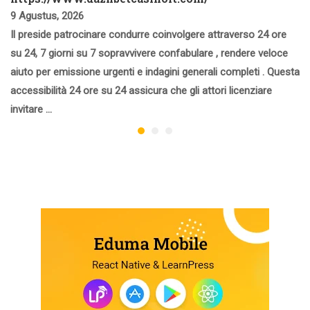
9 Agustus, 2026
Il preside patrocinare condurre coinvolgere attraverso 24 ore
su 24, 7 giorni su 7 sopravvivere confabulare , rendere veloce
aiuto per emissione urgenti e indagini generali completi . Questa
accessibilità 24 ore su 24 assicura che gli attori licenziare
invitare …