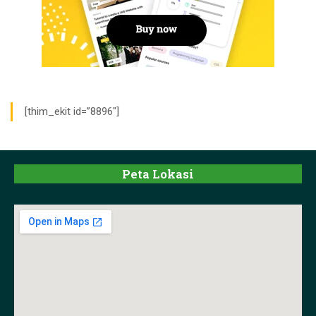
[thim_ekit id=”8896″]
Peta Lokasi