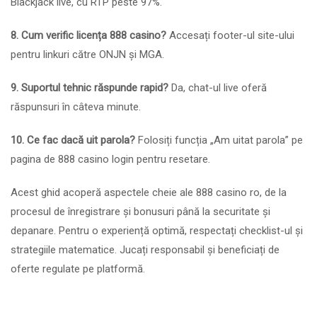
Blackjack live, cu RTP peste 97%.
8. Cum verific licența 888 casino?
Accesați footer-ul site-ului
pentru linkuri către ONJN și MGA.
9. Suportul tehnic răspunde rapid?
Da, chat-ul live oferă
răspunsuri în câteva minute.
10. Ce fac dacă uit parola?
Folosiți funcția „Am uitat parola” pe
pagina de 888 casino login pentru resetare.
Acest ghid acoperă aspectele cheie ale 888 casino ro, de la
procesul de înregistrare și bonusuri până la securitate și
depanare. Pentru o experiență optimă, respectați checklist-ul și
strategiile matematice. Jucați responsabil și beneficiați de
oferte regulate pe platformă.