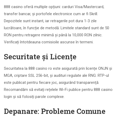
888 casino oferă multiple opțiuni: carduri Visa/Mastercard,
transfer bancar, și portofele electronice cum ar fi Skrill.
Depozitele sunt instant, iar retragerile pot dura 1-3 zile
lucrătoare, în funcție de metodă. Limitele standard sunt de 50
RON pentru retragere minimă și până la 10,000 RON zilnic.
Verificați întotdeauna comisioile ascunse în termeni.
Securitate și Licențe
Securitatea la 888 casino ro este asigurată prin licențe ONJN și
MGA, criptare SSL 256-bit, și audituri regulate ale RNG. RTP-ul
este publicat pentru fiecare joc, asigurând transparență.
Recomandăm să evitați rețelele Wi-Fi publice pentru 888 casino
login și să folosiți parole complexe.
Depanare: Probleme Comune