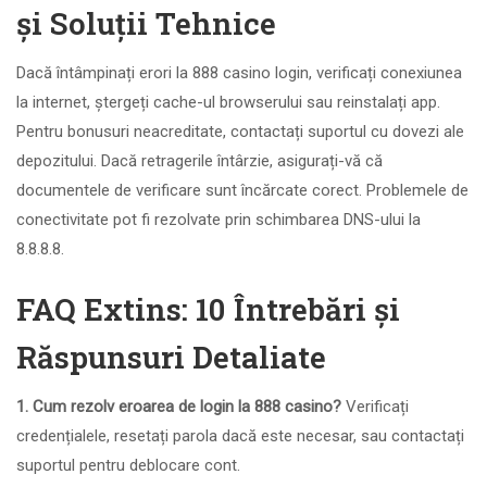
și Soluții Tehnice
Dacă întâmpinați erori la 888 casino login, verificați conexiunea
la internet, ștergeți cache-ul browserului sau reinstalați app.
Pentru bonusuri neacreditate, contactați suportul cu dovezi ale
depozitului. Dacă retragerile întârzie, asigurați-vă că
documentele de verificare sunt încărcate corect. Problemele de
conectivitate pot fi rezolvate prin schimbarea DNS-ului la
8.8.8.8.
FAQ Extins: 10 Întrebări și
Răspunsuri Detaliate
1. Cum rezolv eroarea de login la 888 casino?
Verificați
credențialele, resetați parola dacă este necesar, sau contactați
suportul pentru deblocare cont.