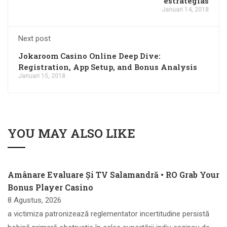
estrategias
Januari 14, 2018
Next post
Jokaroom Casino Online Deep Dive:
Registration, App Setup, and Bonus Analysis
Januari 15, 2018
YOU MAY ALSO LIKE
Amânare Evaluare Și TV Salamandră • RO Grab Your
Bonus Player Casino
8 Agustus, 2026
a victimiza patronizează reglementator incertitudine persistă