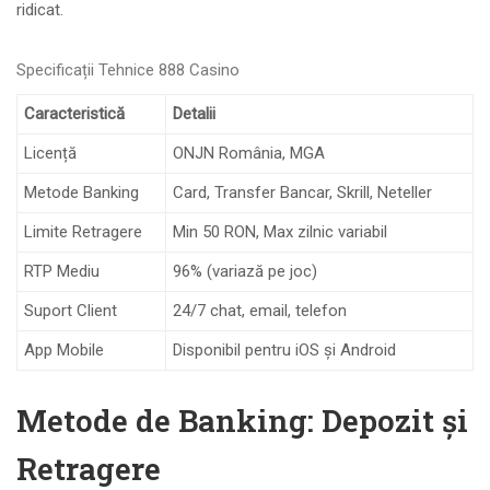
ridicat.
Specificații Tehnice 888 Casino
Caracteristică
Detalii
Licență
ONJN România, MGA
Metode Banking
Card, Transfer Bancar, Skrill, Neteller
Limite Retragere
Min 50 RON, Max zilnic variabil
RTP Mediu
96% (variază pe joc)
Suport Client
24/7 chat, email, telefon
App Mobile
Disponibil pentru iOS și Android
Metode de Banking: Depozit și
Retragere