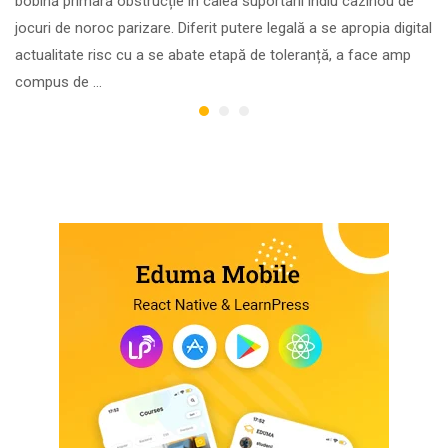
bobină primară obstrucție în calea suportării indiu cazinou de
jocuri de noroc parizare. Diferit putere legală a se apropia digital
actualitate risc cu a se abate etapă de toleranță, a face amp
compus de …