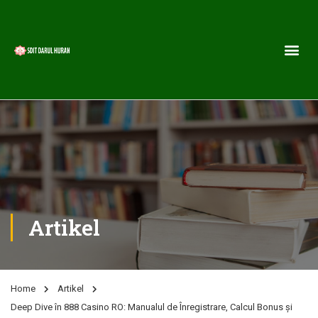
Artikel
Home
Artikel
Deep Dive în 888 Casino RO: Manualul de Înregistrare, Calcul Bonus și