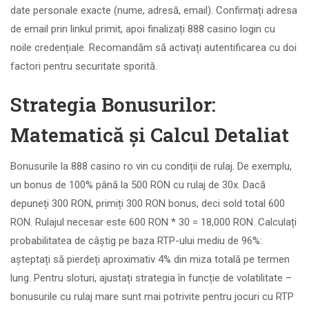
date personale exacte (nume, adresă, email). Confirmați adresa
de email prin linkul primit, apoi finalizați 888 casino login cu
noile credențiale. Recomandăm să activați autentificarea cu doi
factori pentru securitate sporită.
Strategia Bonusurilor:
Matematică și Calcul Detaliat
Bonusurile la 888 casino ro vin cu condiții de rulaj. De exemplu,
un bonus de 100% până la 500 RON cu rulaj de 30x. Dacă
depuneți 300 RON, primiți 300 RON bonus, deci sold total 600
RON. Rulajul necesar este 600 RON * 30 = 18,000 RON. Calculați
probabilitatea de câștig pe baza RTP-ului mediu de 96%:
așteptați să pierdeți aproximativ 4% din miza totală pe termen
lung. Pentru sloturi, ajustați strategia în funcție de volatilitate –
bonusurile cu rulaj mare sunt mai potrivite pentru jocuri cu RTP