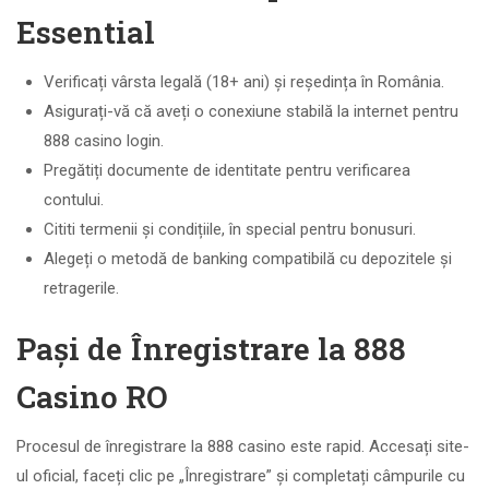
Essential
Verificați vârsta legală (18+ ani) și reședința în România.
Asigurați-vă că aveți o conexiune stabilă la internet pentru
888 casino login.
Pregătiți documente de identitate pentru verificarea
contului.
Cititi termenii și condițiile, în special pentru bonusuri.
Alegeți o metodă de banking compatibilă cu depozitele și
retragerile.
Pași de Înregistrare la 888
Casino RO
Procesul de înregistrare la 888 casino este rapid. Accesați site-
ul oficial, faceți clic pe „Înregistrare” și completați câmpurile cu