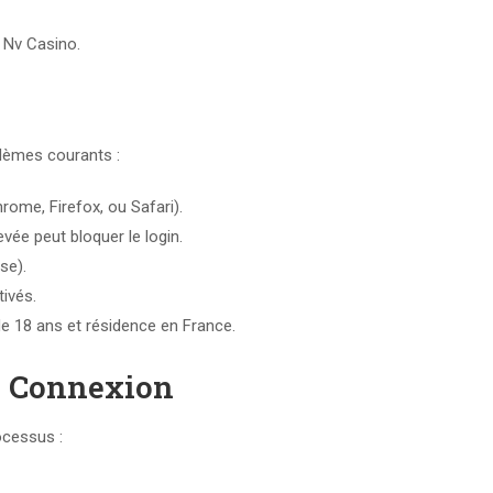
u Nv Casino.
blèmes courants :
rome, Firefox, ou Safari).
evée peut bloquer le login.
se).
ivés.
e 18 ans et résidence en France.
de Connexion
ocessus :