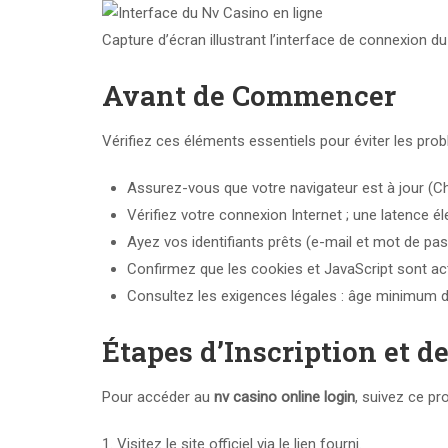
Capture d’écran illustrant l’interface de connexion d
Avant de Commencer
Vérifiez ces éléments essentiels pour éviter les pro
Assurez-vous que votre navigateur est à jour (Ch
Vérifiez votre connexion Internet ; une latence él
Ayez vos identifiants prêts (e-mail et mot de pas
Confirmez que les cookies et JavaScript sont act
Consultez les exigences légales : âge minimum d
Étapes d’Inscription et 
Pour accéder au
nv casino online login
, suivez ce pr
Visitez le site officiel via le lien fourni.