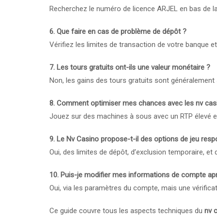
Recherchez le numéro de licence ARJEL en bas de la
6. Que faire en cas de problème de dépôt ?
Vérifiez les limites de transaction de votre banque et
7. Les tours gratuits ont-ils une valeur monétaire ?
Non, les gains des tours gratuits sont généralement
8. Comment optimiser mes chances avec les
nv cas
Jouez sur des machines à sous avec un RTP élevé et
9. Le Nv Casino propose-t-il des options de jeu res
Oui, des limites de dépôt, d’exclusion temporaire, et 
10. Puis-je modifier mes informations de compte aprè
Oui, via les paramètres du compte, mais une vérific
Ce guide couvre tous les aspects techniques du
nv 