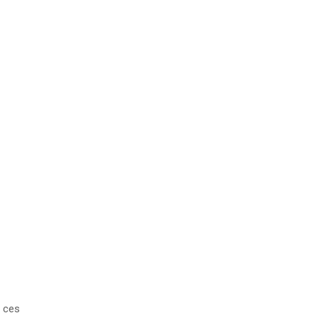
t ces