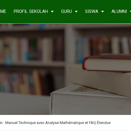
OME
OME
PROFIL SEKOLAH
PROFIL SEKOLAH
GURU
GURU
SISWA
SISWA
ALUMNI
ALUMNI
n : Manuel Technique avec Analyse Mathématique et FAQ Étendue