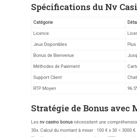
Spécifications du Nv Cas
Catégorie
Déta
Licence
Lice
Jeux Disponibles
Plus 
Bonus de Bienvenue
Jusq
Méthodes de Paiement
Cart
Support Client
Chat
RTP Moyen
96.5
Stratégie de Bonus avec
Les
nv casino bonus
nécessitent une compréhension 
30x. Calcul du montant à miser : 100 € x 30 = 3000 €.