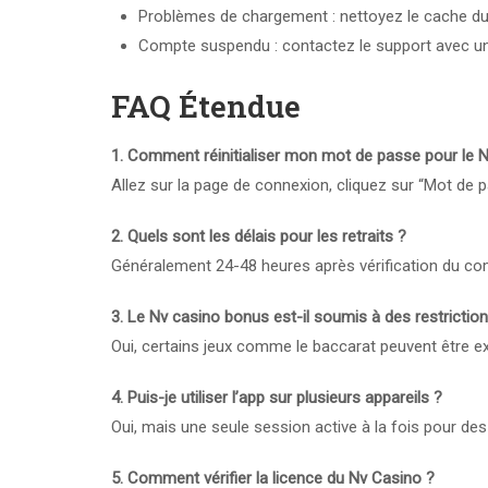
Problèmes de chargement : nettoyez le cache du
Compte suspendu : contactez le support avec une 
FAQ Étendue
1. Comment réinitialiser mon mot de passe pour le Nv
Allez sur la page de connexion, cliquez sur “Mot de p
2. Quels sont les délais pour les retraits ?
Généralement 24-48 heures après vérification du co
3. Le Nv casino bonus est-il soumis à des restriction
Oui, certains jeux comme le baccarat peuvent être exc
4. Puis-je utiliser l’app sur plusieurs appareils ?
Oui, mais une seule session active à la fois pour des
5. Comment vérifier la licence du Nv Casino ?