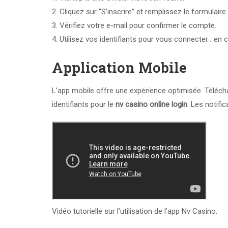
Cliquez sur “S’inscrire” et remplissez le formulair
Vérifiez votre e-mail pour confirmer le compte.
Utilisez vos identifiants pour vous connecter ; en c
Application Mobile
L’app mobile offre une expérience optimisée. Téléchar
identifiants pour le
nv casino online login
. Les notifi
Vidéo tutorielle sur l’utilisation de l’app Nv Casino.