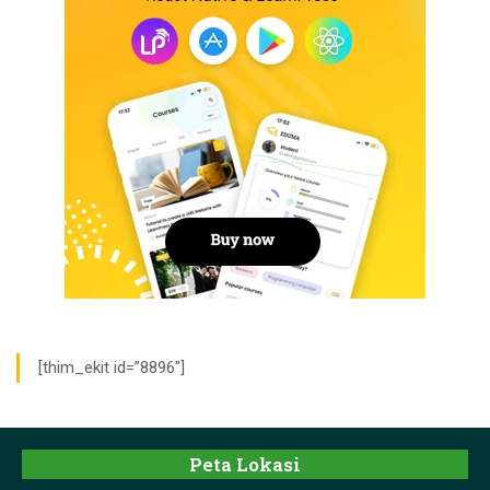
[thim_ekit id=”8896″]
Peta Lokasi