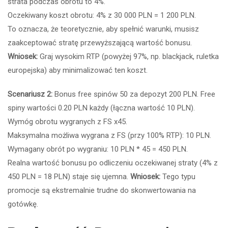
strata podczas obrotu to 4%.
Oczekiwany koszt obrotu: 4% z 30 000 PLN = 1 200 PLN.
To oznacza, że teoretycznie, aby spełnić warunki, musisz
zaakceptować stratę przewyższającą wartość bonusu.
Wniosek:
Graj wysokim RTP (powyżej 97%, np. blackjack, ruletka
europejska) aby minimalizować ten koszt.
Scenariusz 2:
Bonus free spinów 50 za depozyt 200 PLN. Free
spiny wartości 0.20 PLN każdy (łączna wartość 10 PLN).
Wymóg obrotu wygranych z FS x45.
Maksymalna możliwa wygrana z FS (przy 100% RTP): 10 PLN.
Wymagany obrót po wygraniu: 10 PLN * 45 = 450 PLN.
Realna wartość bonusu po odliczeniu oczekiwanej straty (4% z
450 PLN = 18 PLN) staje się ujemna.
Wniosek:
Tego typu
promocje są ekstremalnie trudne do skonwertowania na
gotówkę.